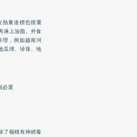
友熱量達標也很重
再淋上油脂。外食
料理，例如越南河
地瓜球、珍珠、地
類必選
除了楊桃有神經毒