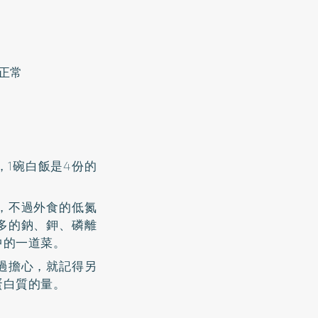
正常
1碗白飯是4份的
，不過外食的低氮
多的鈉、鉀、磷離
中的一道菜。
過擔心，就記得另
蛋白質的量。