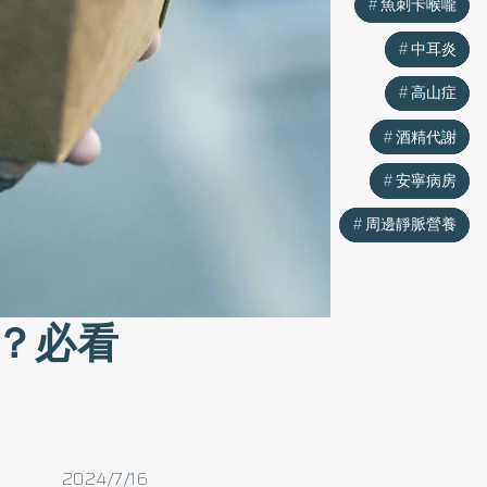
魚刺卡喉嚨
魚刺卡喉嚨
中耳炎
中耳炎
高山症
高山症
酒精代謝
酒精代謝
安寧病房
安寧病房
周邊靜脈營養
周邊靜脈營養
？必看
2024/7/16