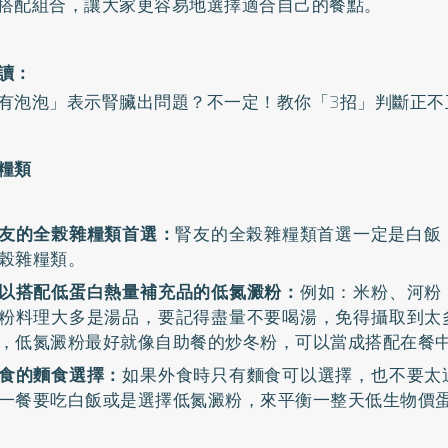
搭配組合，讓大家更容易地選擇適合自己的餐點。
讀：
有泡泡」表示腎臟出問題？不一定！教你「3招」判斷正不
糧類
友的全榖雜糧類首選：
腎友的全榖雜糧類首選一定是白飯，
榖雜糧類。
以搭配低蛋白熱量補充品的低氮澱粉：
例如：米粉、河粉
粉料理大多是湯品，要記得盡量不要喝湯，免得攝取到太
，低氮澱粉最好就像自助餐的炒冬粉，可以當成搭配在餐
食的麵食選擇：
如果外食時只有麵食可以選擇，也不要太
一餐要吃白飯或是選擇低氮澱粉，來平衡一整天低生物價