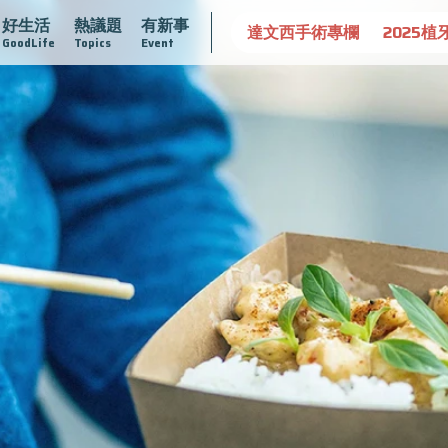
好生活
熱議題
有新事
守護骨骼健康
達文西手術專欄
2025植牙指南
漸凍不孤
GoodLife
Topics
Event