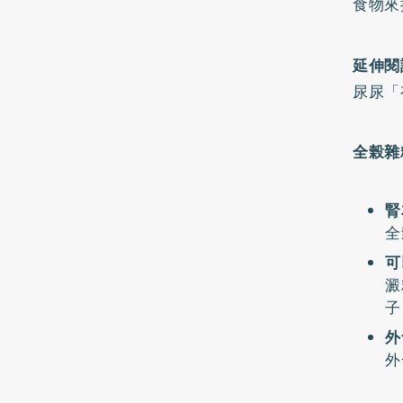
食物來
延伸閱
尿尿「
全榖雜
腎
全
可
澱
子
外
外