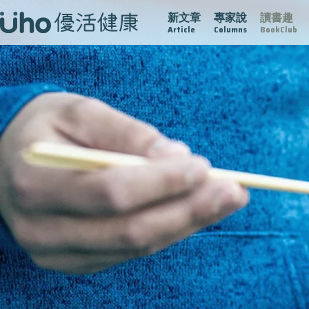
新文章
專家說
讀書趣
疫情保衛戰
再生醫學
愛的未來視
認識攝護腺肥大
Article
Columns
BookClub