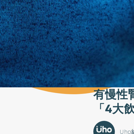
有慢性
「4大
Uh