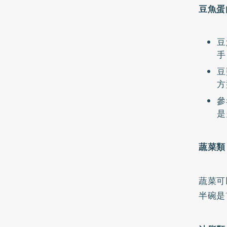
豆魚蛋
豆
手
豆
方
參
是
蔬菜類
蔬菜可
半碗是