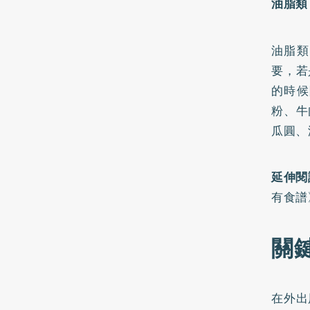
油脂類
油脂類
要，若
的時候
粉、牛
瓜圓、
延伸閱
有食譜
關
在外出