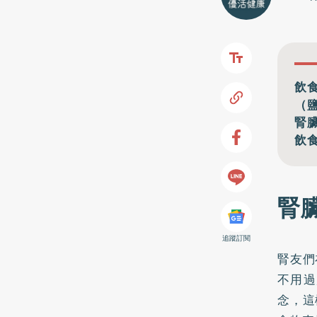
飲
（
腎
飲
腎
追蹤訂閱
腎友們
不用過
念，這