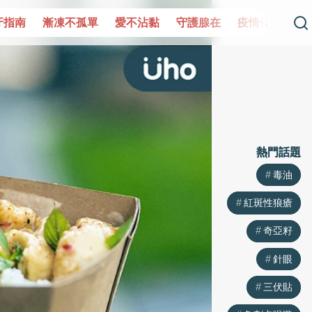
單
愛不沾黏
守護腺在
疫情保衛戰
再生醫學
愛的
熱門話題
熱門話題
毒油
毒油
紅斑性狼瘡
紅斑性狼瘡
奇亞籽
奇亞籽
針眼
針眼
三伏貼
三伏貼