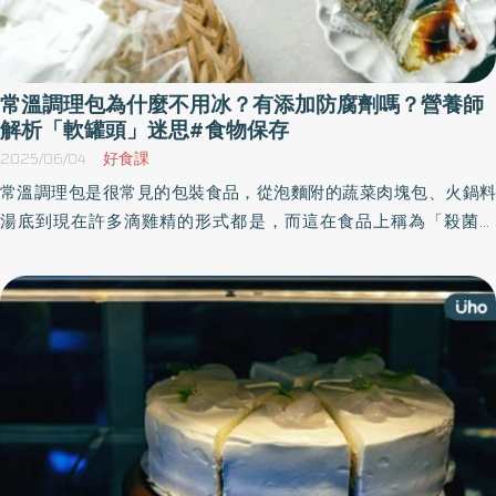
常溫調理包為什麼不用冰？有添加防腐劑嗎？營養師
解析「軟罐頭」迷思#食物保存
2025/06/04
好食課
常溫調理包是很常見的包裝食品，從泡麵附的蔬菜肉塊包、火鍋料
湯底到現在許多滴雞精的形式都是，而這在食品上稱為「殺菌軟
袋」，更是屬於「軟罐頭」的一種，《優活健康網》特選此篇，介
紹常溫調理包使用、保存、加熱方式懶人包，將分享常溫調理包的
各種小知識！