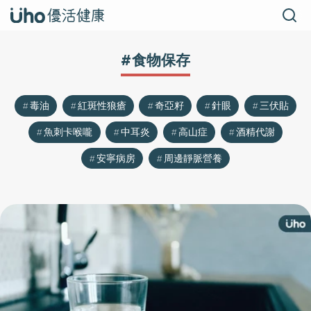
#食物保存
毒油
紅斑性狼瘡
奇亞籽
針眼
三伏貼
魚刺卡喉嚨
中耳炎
高山症
酒精代謝
安寧病房
周邊靜脈營養