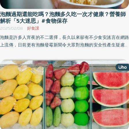
泡麵過期還能吃嗎？泡麵多久吃一次才健康？營養師
解析「5大迷思」#食物保存
2025/02/08
好食課
泡麵是許多人宵夜的不二選擇，長久以來卻有不少食安謠言在網路
上流傳，日前更有泡麵發霉新聞令大眾對泡麵的安全性產生疑慮。
泡麵過期可以吃嗎？泡麵有防腐劑、重金屬，吃多會致癌？泡麵多
久吃一次才好，怎麼吃才健康？《優活健康網》特摘此篇，好食課
營養師為您一次解析泡麵迷思！