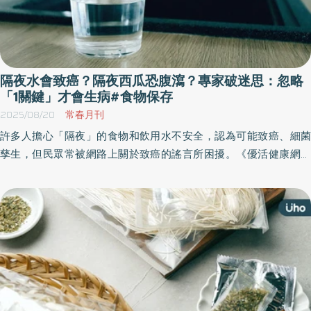
隔夜水會致癌？隔夜西瓜恐腹瀉？專家破迷思：忽略
「1關鍵」才會生病#食物保存
2025/08/20
常春月刊
許多人擔心「隔夜」的食物和飲用水不安全，認為可能致癌、細菌
孳生，但民眾常被網路上關於致癌的謠言所困擾。《優活健康網》
特選此篇，重症醫師黃軒來釐清一些常見的誤解，提醒食物保存安
全的關鍵在於處理方式，以及儲存時的溫度和食物種類，並找出真
正不該隔夜食用的東西。