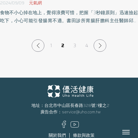
2024/09/09
元氣網
食物不小心掉在地上，覺得浪費可惜，把握「3秒鐘原則」迅速撿起
吃下，小心可能引發腸胃不適。書田診所胃腸肝膽科主任醫師邱展
賢表示，食物掉到桌面或地上，趕緊撿起來擦拭之後吃掉，對於身
體健康者來說，大多無害，但前提是掉在「乾淨環境」。
1
2
3
4
地址：台北市中山區長春路328號7樓之2
廣告合作：
service@uho.com.tw
Menu
關於我們
條款與政策