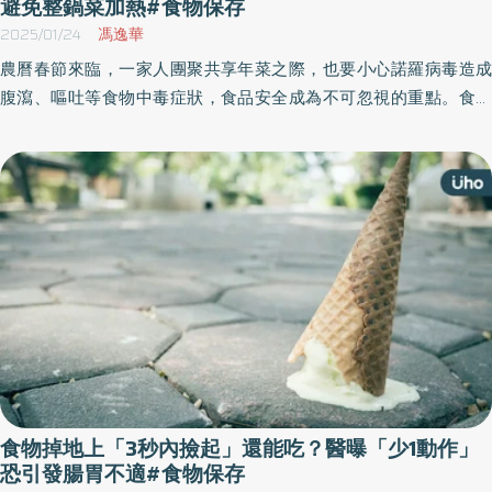
避免整鍋菜加熱#食物保存
2025/01/24
馮逸華
農曆春節來臨，一家人團聚共享年菜之際，也要小心諾羅病毒造成
腹瀉、嘔吐等食物中毒症狀，食品安全成為不可忽視的重點。食品
藥物管理署提醒民眾，年菜復熱時需注意溫度與次數，避免細菌孳
生，同時遵循「5要2不」原則，做好食材選購、烹調與保存，確保
家人吃得健康、安心過年。
食物掉地上「3秒內撿起」還能吃？醫曝「少1動作」
恐引發腸胃不適#食物保存