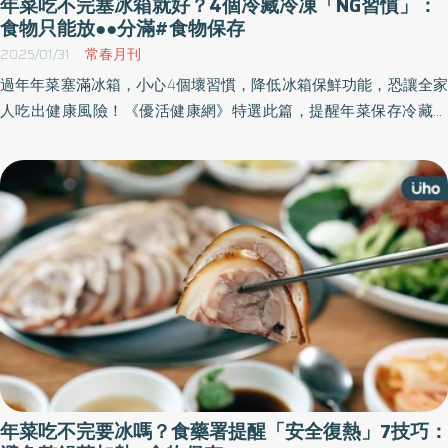
年菜吃不完塞冰箱就好？4個冷藏冷凍「NG習慣」：
食物只能放●●分滿#食物保存
2025/01/31
常春月刊
過年年菜塞滿冰箱，小心4個壞習慣，降低冰箱保鮮功能，恐讓全家
人吃出健康風險！《優活健康網》特選此篇，提醒年菜保存冷藏冷
凍，應注意冰箱正確使用功能，包括冰箱只能放7分滿、冰箱門不要
開開關關、生熟食應分開擺放，以及食物不是有冰就不會壞，最好
還是要在1個月內吃掉才不會變質。
年菜吃不完要冰嗎？食藥署提醒「安全復熱」7技巧：