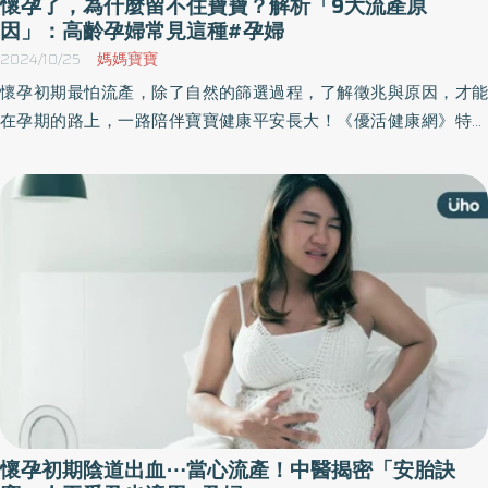
懷孕了，為什麼留不住寶寶？解析「9大流產原
因」：高齡孕婦常見這種#孕婦
2024/10/25
媽媽寶寶
懷孕初期最怕流產，除了自然的篩選過程，了解徵兆與原因，才能
在孕期的路上，一路陪伴寶寶健康平安長大！《優活健康網》特選
此篇，提醒懷孕初期的9大流產原因，最常見的是胚胎染色體異常，
其他原因包括免疫異常、子宮結構問題、內分泌失調等，這些因素
可能影響胎兒的正常發育；此外，壓力過大、感染或體質虛弱，也
都可能增加流產風險。
懷孕初期陰道出血⋯當心流產！中醫揭密「安胎訣