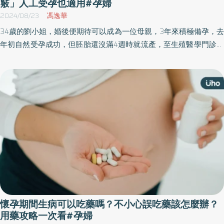
竅」人工受孕也適用#孕婦
2024/08/23
馮逸華
34歲的劉小姐，婚後便期待可以成為一位母親，3年來積極備孕，去
年初自然受孕成功，但胚胎還沒滿4週時就流產，至生殖醫學門診接
受人工生殖評估，進行人工受孕植入。這次胚胎約3週大時，因如廁
過度用力導致大出血，雖接受黃體素及止血劑治療後已改善，但有
復發風險，因此接受中醫保胎照護，積極調理身體狀況，並已於今
年順利產子。
懷孕期間生病可以吃藥嗎？不小心誤吃藥該怎麼辦？
用藥攻略一次看#孕婦