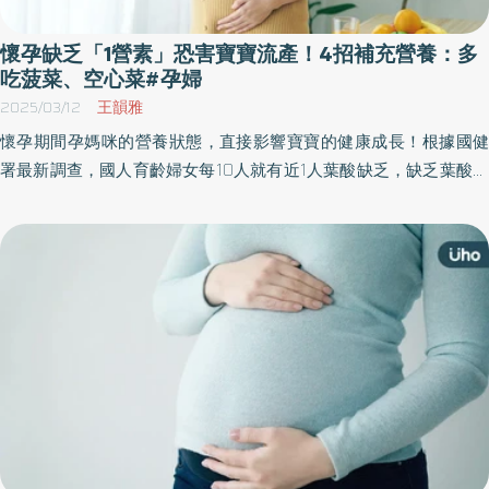
懷孕缺乏「1營素」恐害寶寶流產！4招補充營養：多
吃菠菜、空心菜#孕婦
2025/03/12
王韻雅
懷孕期間孕媽咪的營養狀態，直接影響寶寶的健康成長！根據國健
署最新調查，國人育齡婦女每10人就有近1人葉酸缺乏，缺乏葉酸可
能造成孕婦貧血、疲倦、虛弱、情緒不穩定，也可能造成胎兒神經
管缺損，或增加流產風險。衛生福利部國民健康署署長吳昭軍呼
籲，有懷孕計畫的婦女需多注意葉酸攝取，以守護母嬰的健康。