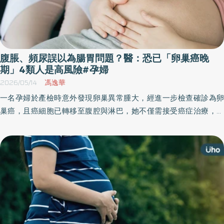
腹脹、頻尿誤以為腸胃問題？醫：恐已「卵巢癌晚
期」4類人是高風險#孕婦
2026/05/14
馮逸華
一名孕婦於產檢時意外發現卵巢異常腫大，經進一步檢查確診為卵
巢癌，且癌細胞已轉移至腹腔與淋巴，她不僅需接受癌症治療，也
必須同時兼顧胎兒的安全。專科團隊審慎評估後，病患於懷孕中期
先行手術切除部分腫瘤以確認診斷，隨後以化學治療控制病情，待
胎兒發育相對成熟後安排剖腹生產，並進行完整卵巢癌分期手術。