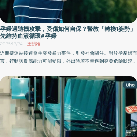
孕婦遇隨機攻擊，受傷如何自保？醫教「轉換1姿勢」
先維持血液循環#孕婦
2025/12/24
王韻雅
近期捷運站接連發生突發暴力事件，引發社會關注。對於孕產婦而
言，行動與反應能力可能受限，外出時若不幸遇到突發危險狀況，
更需要事先了解正確的自我保護原則，以確保自身與腹中胎兒的安
全。醫師指出，孕婦應牢記「逃、躲、擋」原則，一旦發現暴力行
為，應立即以快步方式撤離現場。