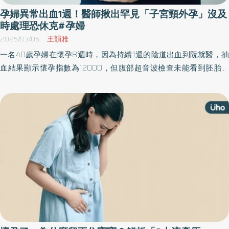
孕婦異常出血1週！醫師揪出罕見「子宮頸外孕」沒及
時處理恐休克#孕婦
2025/03/05
王韻雅
一名40歲孕婦在懷孕8週時，因為持續1週的陰道出血到院就醫，抽
血結果顯示懷孕指數為12000，但腹部超音波檢查未能看到胚胎，
因此醫師懷疑為子宮外孕。所幸，經持續追蹤檢查，及時發現患者
是罕見的「子宮頸外孕」，立即緊急處置，才順利化解子宮外孕帶
來的危險。