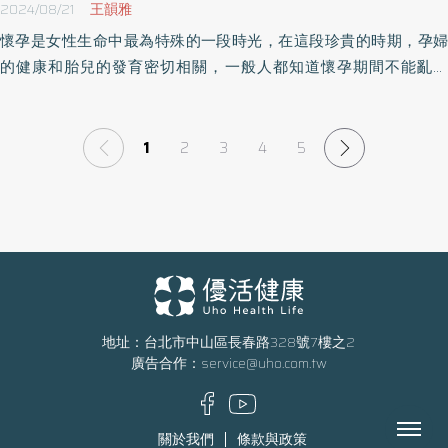
2024/08/21
王韻雅
懷孕是女性生命中最為特殊的一段時光，在這段珍貴的時期，孕婦
的健康和胎兒的發育密切相關，一般人都知道懷孕期間不能亂吃
藥，卻又對於孕期用藥安全一知半解。到底懷孕期間生病要不要吃
藥？不小心誤吃藥該怎麼辦？以下解析懷孕用藥安全，幫助各位孕
媽咪正確使藥用物，守護自己與寶寶的健康。
1
2
3
4
5
地址：台北市中山區長春路328號7樓之2
廣告合作：
service@uho.com.tw
Menu
關於我們
條款與政策