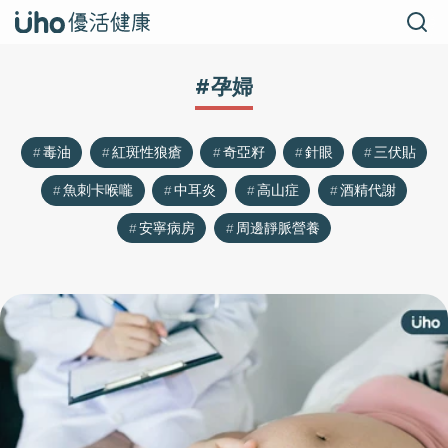
#孕婦
毒油
紅斑性狼瘡
奇亞籽
針眼
三伏貼
魚刺卡喉嚨
中耳炎
高山症
酒精代謝
安寧病房
周邊靜脈營養