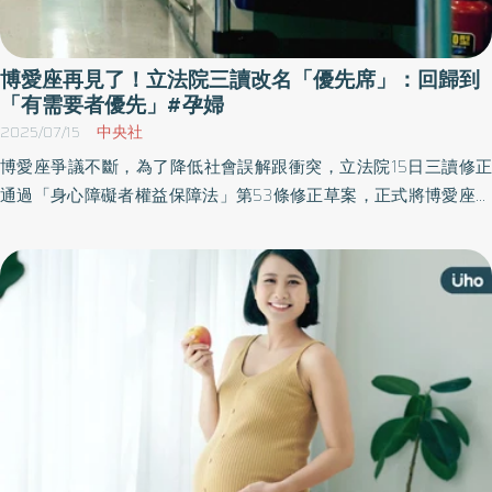
博愛座再見了！立法院三讀改名「優先席」：回歸到
「有需要者優先」#孕婦
2025/07/15
中央社
博愛座爭議不斷，為了降低社會誤解跟衝突，立法院15日三讀修正
通過「身心障礙者權益保障法」第53條修正草案，正式將博愛座更
名為「優先席」，並將適用對象調整為「其他有實際需求者」優先
乘坐。對此，病友團體認為，博愛座之亂絕非改名就能解決，宣導
教育更重要，民團也建議宣導前期可參考「好孕貼紙」提供有隱性
需求者。