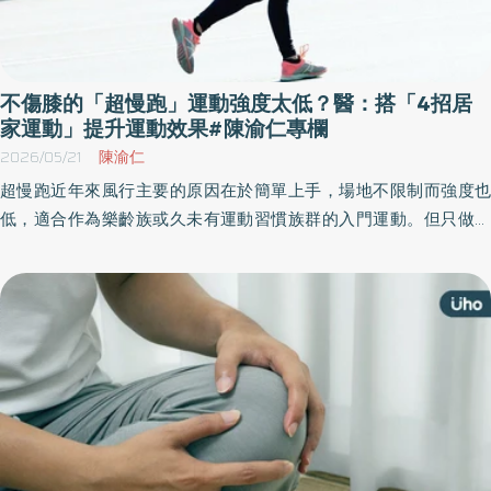
不傷膝的「超慢跑」運動強度太低？醫：搭「4招居
家運動」提升運動效果#陳渝仁專欄
2026/05/21
陳渝仁
超慢跑近年來風行主要的原因在於簡單上手，場地不限制而強度也
低，適合作為樂齡族或久未有運動習慣族群的入門運動。但只做超
慢跑運動量夠嗎？要怎麼運動才是真正的動起來？《優活健康網》
特邀仁生復建科診所院長、復健科醫師陳渝仁撰文指出，只跑超慢
跑其實強度不足，可以搭配4招簡單居家運動，幫助護膝、強化關
節。