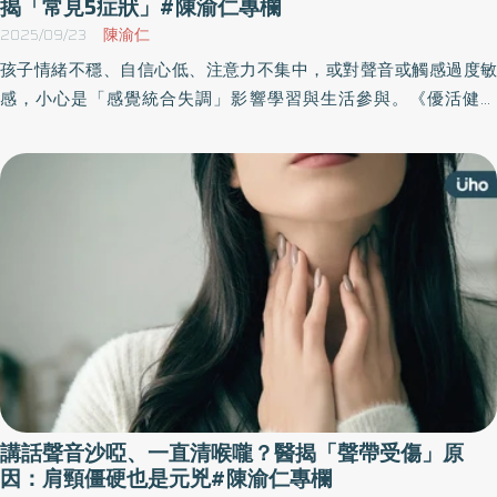
揭「常見5症狀」#陳渝仁專欄
2025/09/23
陳渝仁
孩子情緒不穩、自信心低、注意力不集中，或對聲音或觸感過度敏
感，小心是「感覺統合失調」影響學習與生活參與。《優活健康
網》特邀仁生復建科診所院長、復健科醫師陳渝仁撰文指出，感覺
統合是大腦整合視覺、聽覺、觸覺、前庭覺與本體覺等訊息，若在
生長發育階段發現失調，應盡早透過職能治療復健調整。
講話聲音沙啞、一直清喉嚨？醫揭「聲帶受傷」原
因：肩頸僵硬也是元兇#陳渝仁專欄