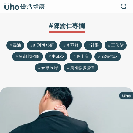
#陳渝仁專欄
毒油
紅斑性狼瘡
奇亞籽
針眼
三伏貼
魚刺卡喉嚨
中耳炎
高山症
酒精代謝
安寧病房
周邊靜脈營養