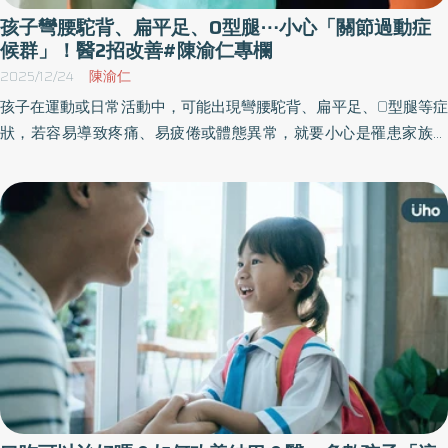
孩子彎腰駝背、扁平足、O型腿⋯小心「關節過動症
候群」！醫2招改善#陳渝仁專欄
2025/12/24
陳渝仁
孩子在運動或日常活動中，可能出現彎腰駝背、扁平足、O型腿等症
狀，若容易導致疼痛、易疲倦或體態異常，就要小心是罹患家族遺
傳性疾病「關節過動症候群」，早期發現對於預防關節損傷、改善
體態及提升生活品質至關重要。《優活健康網》特邀仁生復建科診
所院長、復健科醫師陳渝仁撰文，建議2招運動可改善。