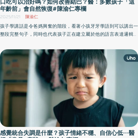
口吃可以治好嗎？如何改善結巴？醫：多數孩子「這
年齡前」會自然恢復#陳渝仁專欄
2025/11/21
陳渝仁
孩子學講話是令爸媽興奮的階段，看著小孩牙牙學語到可以講出一
整段完整句子，同時也代表孩子正在建立屬於他的語言表達邏輯。
然而，有些小朋友在學習說話的路上可能會有口吃發生，導致說話
結巴不清楚，到底口吃是什麼？會自己好嗎？《優活健康網》特邀
仁生復建科診所院長、復健科醫師陳渝仁撰文，解答口吃原因與治
療方式。
感覺統合失調是什麼？孩子情緒不穩、自信心低⋯醫