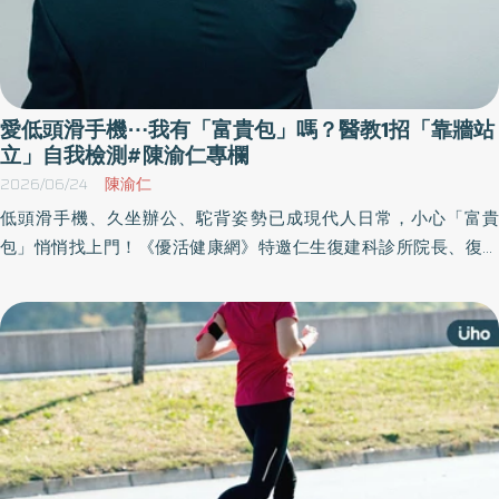
愛低頭滑手機⋯我有「富貴包」嗎？醫教1招「靠牆站
立」自我檢測#陳渝仁專欄
2026/06/24
陳渝仁
低頭滑手機、久坐辦公、駝背姿勢已成現代人日常，小心「富貴
包」悄悄找上門！《優活健康網》特邀仁生復建科診所院長、復健
科醫師陳渝仁撰文指出，富貴包並非單純脂肪堆積，而是長期姿勢
不良與肌筋膜慢性發炎的警訊，不僅影響外觀，更可能造成肩頸痠
痛、頭痛、頭暈，甚至引發頸椎神經壓迫等問題。