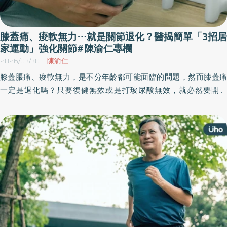
膝蓋痛、痠軟無力⋯就是關節退化？醫揭簡單「3招居
家運動」強化關節#陳渝仁專欄
2026/03/30
陳渝仁
膝蓋脹痛、痠軟無力，是不分年齡都可能面臨的問題，然而膝蓋痛
一定是退化嗎？只要復健無效或是打玻尿酸無效，就必然要開刀
嗎？《優活健康網》特邀仁生復建科診所院長、復健科醫師陳渝仁
撰文指出，膝蓋脹痛的原因可分為3類，並請物理治療師示範強化膝
蓋關節的簡單3招居家運動。