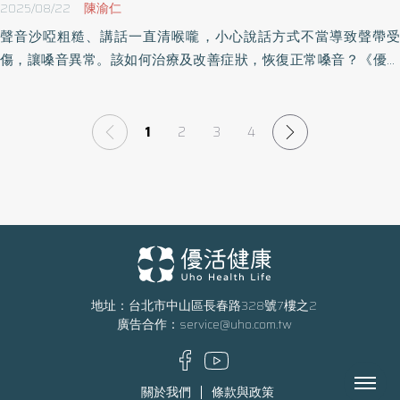
2025/08/22
陳渝仁
聲音沙啞粗糙、講話一直清喉嚨，小心說話方式不當導致聲帶受
傷，讓嗓音異常。該如何治療及改善症狀，恢復正常嗓音？《優活
健康網》特邀仁生復建科診所院長、復健科醫師陳渝仁撰文指出，
嗓音異常也可能和疾病有關，例如肩頸緊繃、胃食道逆流、氣喘
等，應就醫並透過腹式呼吸訓練，有助調整呼吸及聲音品質。
1
2
3
4
地址：台北市中山區長春路328號7樓之2
廣告合作：
service@uho.com.tw
Menu
關於我們
條款與政策