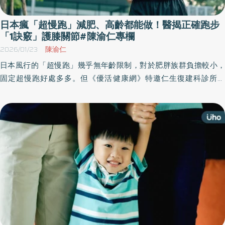
日本瘋「超慢跑」減肥、高齡都能做！醫揭正確跑步
「1訣竅」護膝關節#陳渝仁專欄
2026/01/23
陳渝仁
日本風行的「超慢跑」幾乎無年齡限制，對於肥胖族群負擔較小，
固定超慢跑好處多多。但《優活健康網》特邀仁生復建科診所院
長、復健科醫師陳渝仁撰文指出，超慢跑雖然不喘、不累、輕鬆達
到燃脂心率，卻不能取代成人每週的運動量，仍需搭配有氧運動才
能真正訓練肌肉，並分享4招訓練減緩肌力流失。