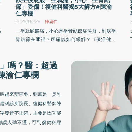
節」受傷！復健科醫揭5大解方#陳渝
仁專欄
2025/04/25
陳渝仁
防
一坐就屁股痛，小心是坐骨結節症候群，到底坐
何
骨結節在哪裡？疼痛該如何緩解？《優活健康
科
網》特邀仁生復建科診所院長、復健科醫師陳渝
在
仁撰文指出，當坐在比較硬或是較低的矮凳上
」嗎？醫：超過
種
時， 身體姿勢會使體重壓力落在坐骨結節的滑囊
陳渝仁專欄
對
處，疼痛感可能從臀部傳到大腿，5種治療方式
可幫助緩解。
叫起來變阿冬，到底是「臭乳
建科診所院長、復健科醫師陳
字發音不正確，主要是因功能
都讓人聽不懂，可到復健科評