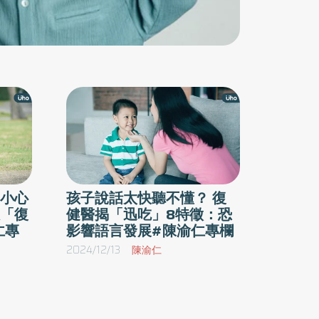
小心
孩子說話太快聽不懂？ 復
「復
健醫揭「迅吃」8特徵：恐
仁專
影響語言發展#陳渝仁專欄
2024/12/13
陳渝仁