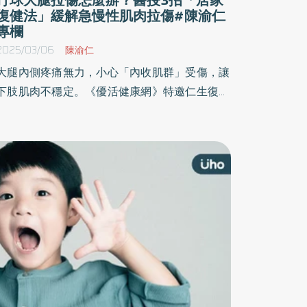
復健法」緩解急慢性肌肉拉傷#陳渝仁
專欄
2025/03/06
陳渝仁
大腿內側疼痛無力，小心「內收肌群」受傷，讓
下肢肌肉不穩定。《優活健康網》特邀仁生復建
科診所院長、復健科醫師陳渝仁於專欄撰文指
出，內收肌群是維持骨盆及髖部穩定的肌肉，最
常見因為球類運動需要短距離衝刺而拉傷、撕裂
傷，造成疼痛與肌力下降，並提供3種復健運動
幫助舒緩。