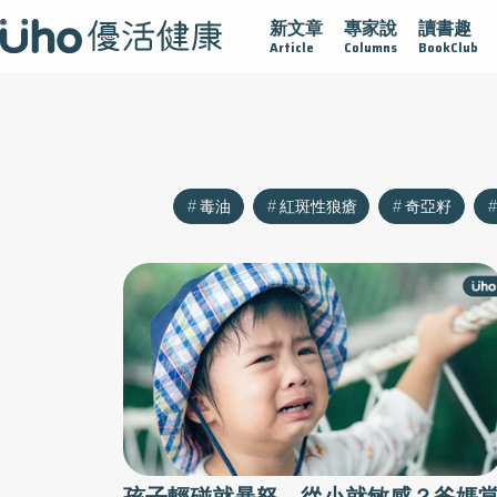
新文章
專家說
讀書趣
沾黏
守護腺在
疫情保衛戰
再生醫學
愛的未來視
Article
Columns
BookClub
毒油
紅斑性狼瘡
奇亞籽
孩子輕碰就暴怒、從小就敏感？爸媽