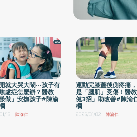
開就大哭大鬧⋯孩子有
運動完膝蓋後側疼痛，
焦慮症怎麼辦？醫教
是「膕肌」受傷！醫教
樣做」安撫孩子#陳渝
健3招」助改善#陳渝
欄
欄
01/15
陳渝仁
2025/01/02
陳渝仁