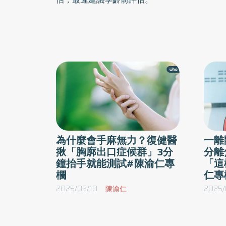
為什麼會手麻無力？復健醫
一離
揪「胸廓出口症候群」3分
分離
鐘抬手就能測試#陳渝仁專
「這
欄
仁專
2025/02/10
陳渝仁
2025/