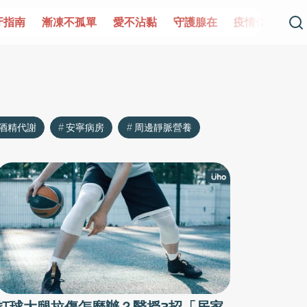
牙指南
漸凍不孤單
愛不沾黏
守護腺在
疫情保衛戰
酒精代謝
安寧病房
周邊靜脈營養
打球大腿拉傷怎麼辦？醫授3招「居家