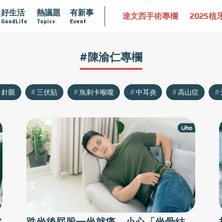
好生活
熱議題
有新事
認識攝護腺肥大
守護骨骼健康
達文西手術專欄
2025植
GoodLife
Topics
Event
#陳渝仁專欄
針眼
三伏貼
魚刺卡喉嚨
中耳炎
高山症
當
跌坐後屁股一坐就痛，小心「坐骨結