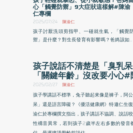
心「觸覺防禦」9大症狀這樣解#陳渝
仁專欄
2025/07/24
陳渝仁
孩子討厭洗頭剪指甲、一碰就生氣，「觸覺
禦」是什麼？對生長發育有影響嗎？爸媽該如
帶著孩子改善？《優活健康網》特邀仁生復建
診所院長、復健科醫師陳渝仁撰文指出，家長
孩子說話不清楚是「臭乳呆
生活中可留意，孩子是否出現觸覺防禦常見9
「關鍵年齡」沒改要小心#
表現，透過居家遊戲互動可以減輕孩子焦慮，
環境降敏。
2025/02/27
陳渝仁
孩子學講話不標準，兔子聽起來像是褲子，阿公
呆」還是語言障礙？《優活健康網》特邀仁生復
渝仁於專欄撰文指出，孩子講話不協調、說話咬
性構音異常，若到孩子2歲半左右多數的發音
估，最遲建議學齡前評估。