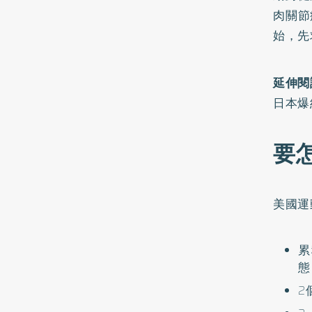
肉關節
始，先
延伸閱
日本爆
要
美國運
累
態
2