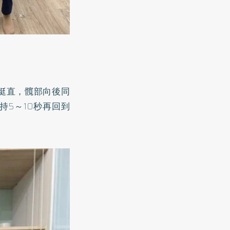
部挺直，髖部向後同
5～10秒再回到