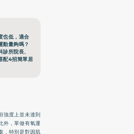
度也低，適合
運動量夠嗎？
科診所院長、
搭配4招簡單居
但強度上並未達到
此外，單做有氧運
處，特別是對因肌