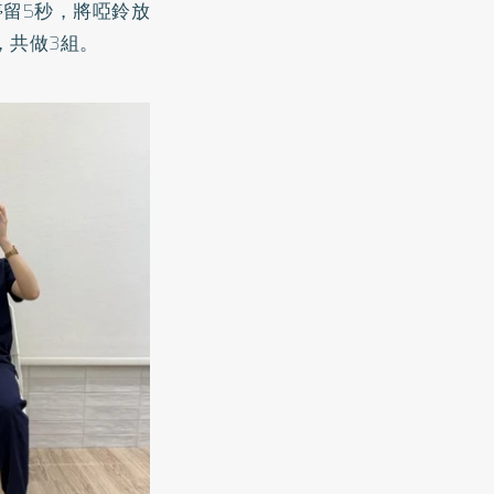
停留5秒，將啞鈴放
，共做3組。