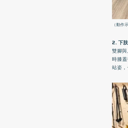
（動作
2. 
雙腳與
時膝蓋
站姿，