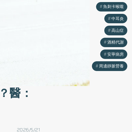
魚刺卡喉嚨
中耳炎
高山症
酒精代謝
安寧病房
周邊靜脈營養
？醫：
2026/5/21