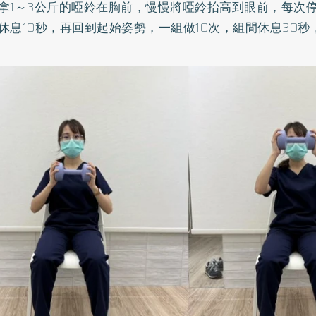
拿1～3公斤的啞鈴在胸前，慢慢將啞鈴抬高到眼前，每次
休息10秒，再回到起始姿勢，一組做10次，組間休息30秒