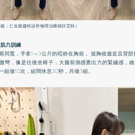
示範：仁生復建科診所物理治療師許芷聆）
下肢肌力訓練
肩同寬，手拿1～3公斤的啞鈴在胸前， 挺胸收腹並且背
微彎，像是往後坐椅子，大腿前側感覺出力的緊繃感，維持
一組做10次，組間休息30秒，共做3組。