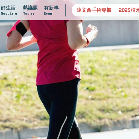
好生活
熱議題
有新事
守護骨骼健康
達文西手術專欄
2025植牙指南
漸凍不孤
GoodLife
Topics
Event