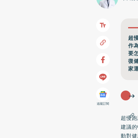
超
作
要
復
家
追蹤訂閱
超慢跑
建議的
動對健