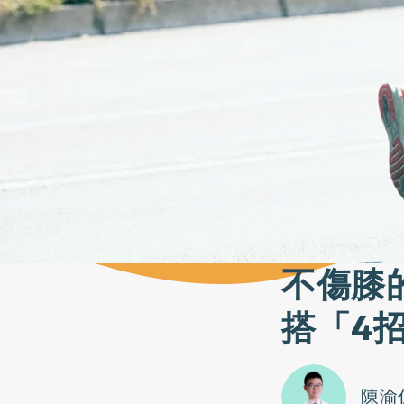
不傷膝
搭「4
陳渝