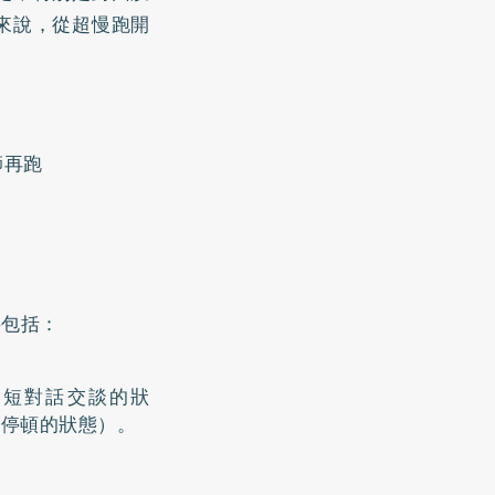
來說，從超慢跑開
師再跑
要包括：
簡短對話交談的狀
要停頓的狀態）。