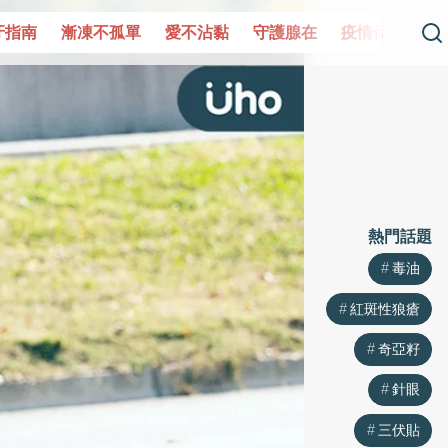
單
愛不沾黏
守護腺在
疫情保衛戰
再生醫學
愛的未
熱門話題
毒油
紅斑性狼瘡
奇亞籽
針眼
三伏貼