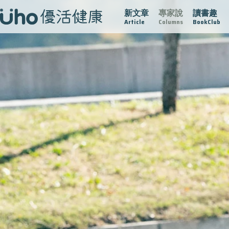
新文章
專家說
讀書趣
疫情保衛戰
再生醫學
愛的未來視
認識攝護腺肥大
Article
Columns
BookClub