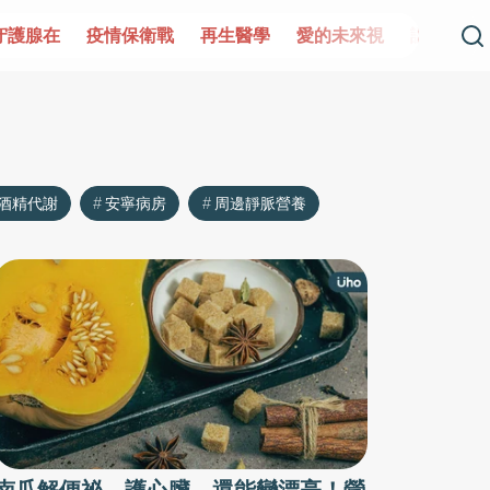
守護腺在
疫情保衛戰
再生醫學
愛的未來視
認識攝護
酒精代謝
安寧病房
周邊靜脈營養
南瓜解便祕、護心臟，還能變漂亮！營