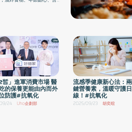
據衛福部國健署統計，約四成
熱量飲食對身體造成的影響。楊
脹氣、排便不順等腸胃不適症
節期間承受的負擔明顯增加。
除了吃得多，更與「吃得不均
日常蔬果攝取量不足2，若再
誘發消化不良症狀3，甚至提
期間除控制進食份量，也應留
2皙」進軍消費市場 醫
流感季健康新心法：兩
取，以減輕腸胃負擔、維持消
吃的保養更能由內而外
鍵營養素，溫暖守護日
位防護#抗氧化
線！#抗氧化
使特別留意，蔬果攝取不足的
09/24
Uho企劃部
2025/09/23
胡奕暄
補充酵素類營養品，也是日常
中扮演重要角色，能協助將食
適量補充，有助於支持消化機