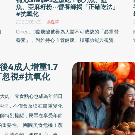
魚、亞麻籽粉⋯營養師揭「正確吃法」
#抗氧化
2026/05/25
馮逸華
的
Omega-3脂肪酸被譽為人體不可或缺的「必需營
發
養素」，對維持心血管健康、腦部功能與視覺保
除
健皆扮演重要角色。然而，人體無法自行合成
抗
Omega-3脂肪酸，必須透過日常飲食補充。為了
4成人增重1.7
需
讓民眾在追求營養的同時也能吃得安心，營養師
可忽視#抗氧化
正
教民眾Omega-3食物的挑選、烹調與保存重點，
提醒健康應建立在長期、均衡且正確的飲食習慣
之上。
大肉、零食點心也成為年節日
料理，不僅會反映在體重變化
師特別提醒，民眾在享受年節
圓美食危機！蔬