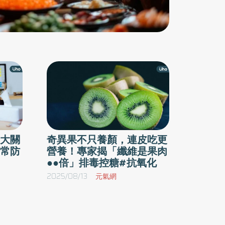
大關
奇異果不只養顏，連皮吃更
常防
營養！專家揭「纖維是果肉
●●倍」排毒控糖#抗氧化
2025/08/13
元氣網