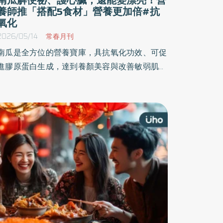
養師推「搭配5食材」營養更加倍#抗
氧化
2026/05/14
常春月刊
南瓜是全方位的營養寶庫，具抗氧化功效、可促
進膠原蛋白生成，達到養顏美容與改善敏弱肌的
效果，南瓜的鉀離子能穩定血壓、預防中風，礦
物質鋅則有助於維持攝護腺健康。此外，豐富的
膳食纖維能促進腸道蠕動、幫助排便，若搭配不
同食材更具加乘作用，如結合玉米強化護眼、搭
配牛肉加速補鐵，或與紅豆共食消水腫，是減脂
與養生的絕佳食材。