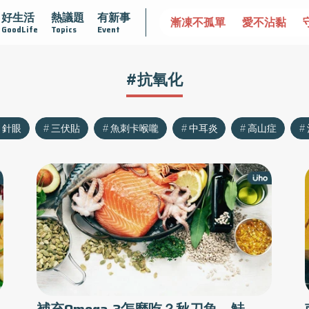
好生活
熱議題
有新事
達文西手術專欄
2025植牙指南
漸凍不孤單
愛不沾黏
GoodLife
Topics
Event
#抗氧化
針眼
三伏貼
魚刺卡喉嚨
中耳炎
高山症
補充Omega-3怎麼吃？秋刀魚、鮭