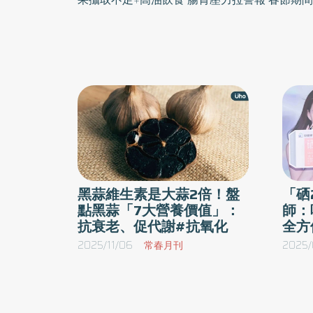
飲料的頻繁攝取，都容易導致熱量攝取過剩。根
民眾在節後體平均增加1.7公斤1，凸顯年節高
士豪醫師也表示，節後門診中，常有民眾出現
狀，不僅影響生活品質，更反映出消化道在年
楊士豪醫師進一步提醒，造成腸胃不適的關鍵，
衡」有關。根據國健署調查，台灣民眾超過八成
疊加年節高油高鹽、低纖維的飲食結構，更容易
高胃食道逆流等慢性問題的風險4。因此，節慶
黑蒜維生素是大蒜2倍！盤
「硒
意飲食多樣性，適度增加蔬菜、水果與全穀類攝
點黑蒜「7大營養價值」：
師：
化道健康。 酵素輔助成消化關鍵 搭配膳食纖維效果更佳 然而，在年節聚餐
抗衰老、促代謝#抗氧化
全方
頻繁、外食比例高、飲食選擇有限的情況下，即
2025/11/06
常春月刊
2025/
情況仍相當常見。對此，楊士豪醫師表示，適度
消化管理的輔助方法之一。由於酵素在消化過程
物分解為較易吸收的小分子，在飲食負擔加重時