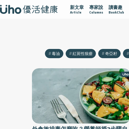
新文章
專家說
讀書趣
再生醫學
愛的未來視
認識攝護腺肥大
守護骨骼健康
Article
Columns
BookClub
毒油
紅斑性狼瘡
奇亞籽
外食族排毒怎麼吃？營養師授3步驟自