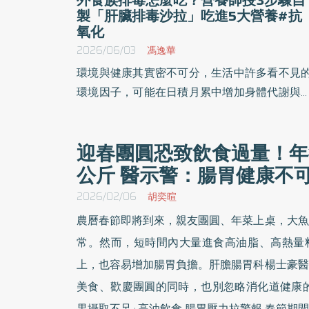
製「肝臟排毒沙拉」吃進5大營養#抗
氧化
2026/06/03
馮逸華
環境與健康其實密不可分，生活中許多看不見
環境因子，可能在日積月累中增加身體代謝與
炎調節的負擔。營養師指出，面對環境毒素，
了減少暴露來源，也要重視身體本身的代謝與
迎春團圓恐致飲食過量！年後
氧化能力，尤其肝臟是身體重要的代謝器官，
公斤 醫示警：腸胃健康不
要足夠的營養素參與運作，才能協助身體維持
常代謝機能。
2026/02/06
胡奕暄
農曆春節即將到來，親友團圓、年菜上桌，大魚
常。然而，短時間內大量進食高油脂、高熱量
上，也容易增加腸胃負擔。肝膽腸胃科楊士豪醫
美食、歡慶團圓的同時，也別忽略消化道健康的重要性。 團
果攝取不足+高油飲食 腸胃壓力拉警報 春節期間，油炸食物、年節點心、含糖