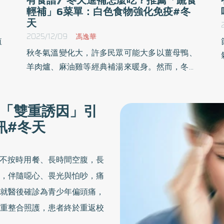
輕補」6菜單：白色食物強化免疫#冬
天
2025/12/09
馮逸華
值
秋冬氣溫變化大，許多民眾可能大多以薑母鴨、
氣
羊肉爐、麻油雞等經典補湯來暖身。然而，冬季
活
也正是呼吸道問題最容易頻繁發作的時節，營養
，
師推薦，此時更推薦以「蔬食輕補」的方式來調
順
「雙重誘因」引
理身體，不僅熱量、膽固醇較低，更富含大量維
訊#冬天
生素、植化素及膳食纖維，能強化呼吸道黏膜防
線、對抗發炎、同時也可促進腸道健康，強化免
疫力。
常不按時用餐、長時間空腹，長
，伴隨噁心、畏光與怕吵，痛
就醫後確診為青少年偏頭痛，
重整合照護，患者終於重返校