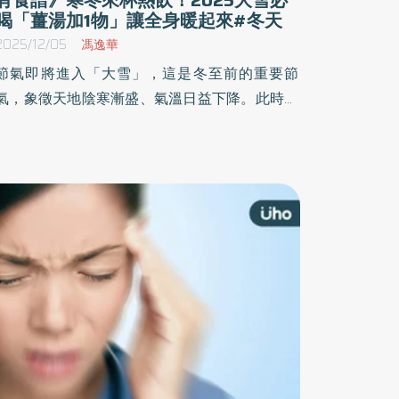
喝「薑湯加1物」讓全身暖起來#冬天
2025/12/05
馮逸華
節氣即將進入「大雪」，這是冬至前的重要節
氣，象徵天地陰寒漸盛、氣溫日益下降。此時人
體陽氣最易受寒所傷，因此更要留意「避寒護
陽」，從保暖、飲食與調養作息著手，為迎接隆
冬做好準備。大雪養生怎麼做？中醫師建議，可
用暖暖包敷於腹部或腰背3穴位，並推薦暖心「1
茶飲」潤肺養顏。