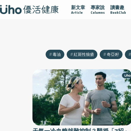
新文章
專家說
讀書趣
疫情保衛戰
再生醫學
愛的未來視
認識攝護腺肥大
Article
Columns
BookClub
毒油
紅斑性狼瘡
奇亞籽
天氣一冷血糖就難控制？醫授「3招」