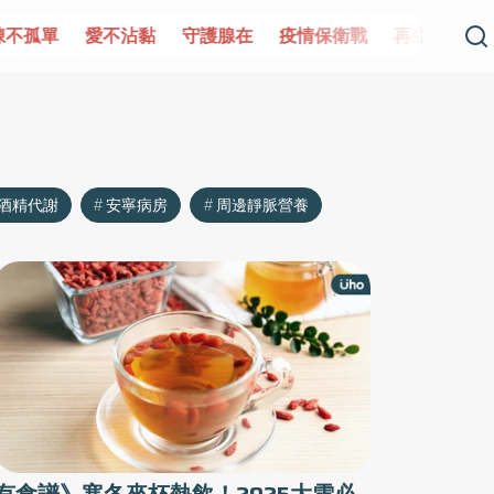
單
愛不沾黏
守護腺在
疫情保衛戰
再生醫學
愛的未
酒精代謝
安寧病房
周邊靜脈營養
有食譜》寒冬來杯熱飲！2025大雪必