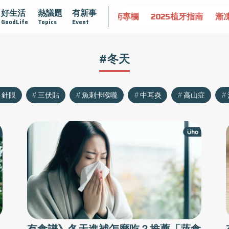
好生活
熱議題
有新事
守護骨骼健康
達文西手術專欄
2025植牙指南
漸凍不孤
GoodLife
Topics
Event
#冬天
針眼
三伏貼
魚刺卡喉嚨
中耳炎
高山症
有食譜》冬天進補怎麼吃？推薦「蔬食