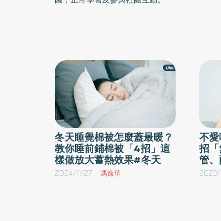
冬天睡覺棉被怎麼蓋最暖？
不愛
教你睡前鋪棉被「4招」這
招「
樣做放大蓄熱效果#冬天
管、
2024/11/27
馮逸華
2023/