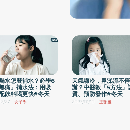
喝水怎麼補水？必學6
天氣驟冷，鼻涕流不停
無痛」補水法：用吸
辦？中醫教「5方法」
配飲料喝更快#冬天
質、預防發作#冬天
12/27
女子學
2023/01/10
王韻雅