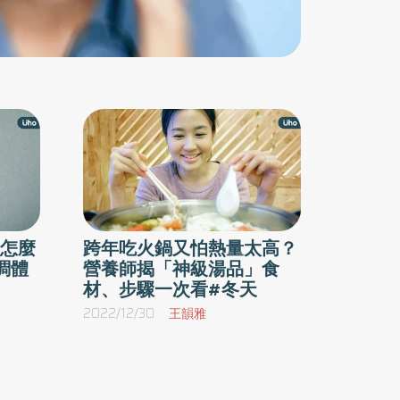
怎麼
跨年吃火鍋又怕熱量太高？
調體
營養師揭「神級湯品」食
材、步驟一次看#冬天
2022/12/30
王韻雅