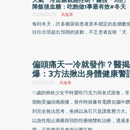
降飯後血糖：吃飽做1事最有效#冬天
2026/01/29
馮逸華
每到冬天，許多糖尿病患者原本穩定的血糖數
往往出現超出預期的波動，不乏患者反映「天
越冷，血糖越難控」。醫師提醒，因冬季低溫
動量下降，與飲食熱量增加等交互作用所影響
血糖因此更容易失控，患者從飲食比例、進食
偏頭痛天一冷就發作？醫揭
序與飯後活動3方面著手，能有效減少波動。
爆：3方法揪出身體健康警
2025/11/25
馮逸華
15歲的林姓少女平時愛吃巧克力與各式甜食，
期飽受偏頭痛困擾，發作時就像有電鑽在腦中鑽
到完全無法思考，爸媽以為它只是課業壓力大。
以急性期止痛藥與預防性藥物雙軌治療，透過多
園，正常學習及參與社團互動。