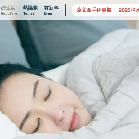
好生活
熱議題
有新事
達文西手術專欄
2025植牙指南
漸凍不孤單
愛不沾黏
GoodLife
Topics
Event