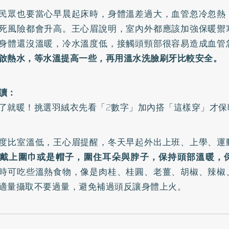
民眾也要當心早晨起床時，身體溫差過大，血管忽冷忽熱
死風險都會升高。王心眉說明，室內外都應該加強保暖禦
身體還沒溫暖，冷水溫度低，接觸頭頸部很容易造成血管
啟熱水，等水溫提高一些，再用溫水洗臉刷牙比較安全。
讀：
了就暖！挑選羽絨衣先看「2數字」加內搭「這樣穿」才保
度比室溫低，王心眉提醒，冬天早起外出上班、上學、運
戴上圍巾或是帽子，圍住耳朵與脖子，保持頭部溫暖，
時可吃些溫熱食物，像是肉桂、桂圓、老薑、胡椒、辣椒
適量攝取不要過量，避免補過頭反讓身體上火。