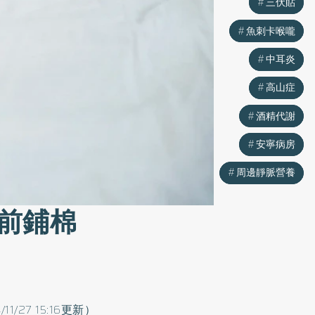
三伏貼
三伏貼
魚刺卡喉嚨
魚刺卡喉嚨
中耳炎
中耳炎
高山症
高山症
酒精代謝
酒精代謝
安寧病房
安寧病房
周邊靜脈營養
周邊靜脈營養
前鋪棉
/11/27 15:16更新）