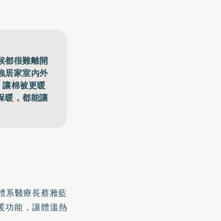
候都很難離開
強居家室內外
」讓棉被更暖
保暖，都能讓
體系醫療長蔡雅藍
暖功能，讓體溫熱