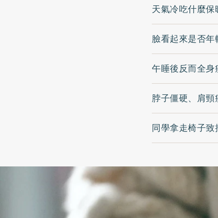
天氣冷吃什麼保
臉看起來是否年
午睡後反而全身
脖子僵硬、肩頸
同學拿走椅子致