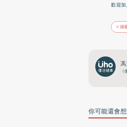
歡迎加
保
馮
《
你可能還會想