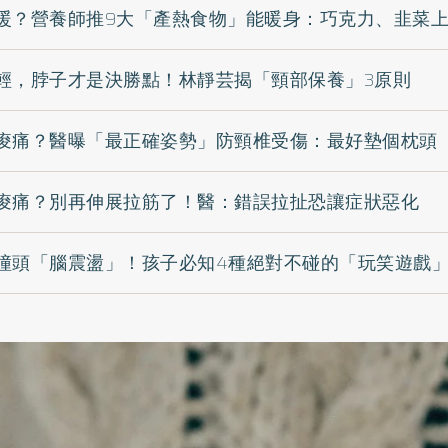
暖？營養師推9大「產熱食物」能暖身：巧克力、韭菜
輕，脖子才是決勝點！林靜芸揭「頸部保養」3原則
痠痛？醫曝「最正確姿勢」防頸椎受傷：最好墊個枕頭
痠痛？別再伸展拉筋了！醫：錯誤拉扯恐讓症狀惡化
撞頭「腦震盪」！孩子必知4種絕對不碰的「玩笑遊戲