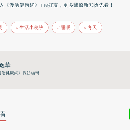
入
《優活健康網》line好友
，更多醫療新知搶先看！
暖
生活小秘訣
睡眠
冬天
逸華
優活健康網》採訪編輯
看