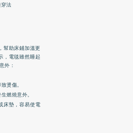
種穿法
，幫助床鋪加溫更
示，電毯雖然睡起
意外：
導致燙傷。
發生燃燒意外。
或床墊，容易使電