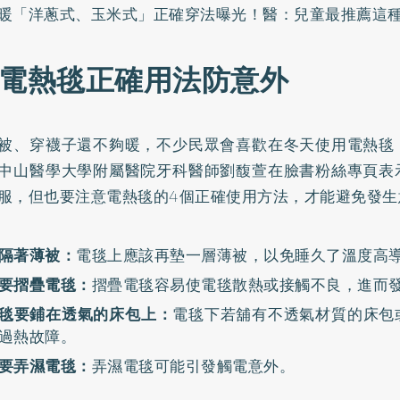
暖「洋蔥式、玉米式」正確穿法曝光！醫：兒童最推薦這
個電熱毯正確用法防意外
被、穿襪子還不夠暖，不少民眾會喜歡在冬天使用電熱毯
中山醫學大學附屬醫院牙科醫師劉馥萱在
臉書粉絲專頁
表
服，但也要注意電熱毯的4個正確使用方法，才能避免發生
隔著薄被：
電毯上應該再墊一層薄被，以免睡久了溫度高
要摺疊電毯：
摺疊電毯容易使電毯散熱或接觸不良，進而
毯要鋪在透氣的床包上：
電毯下若舖有不透氣材質的床包
過熱故障。
要弄濕電毯：
弄濕電毯可能引發觸電意外。