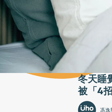
冬天睡
被「4
馮逸