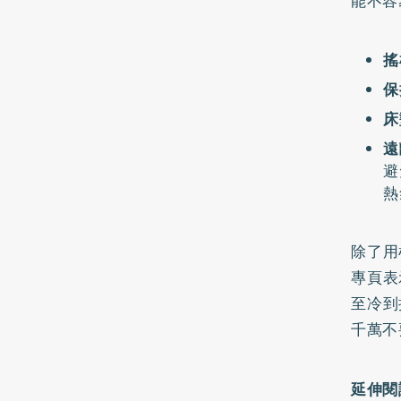
能不容
搖
保
床
遠
避
熱
除了用
專頁
表
至冷到
千萬不
延伸閱