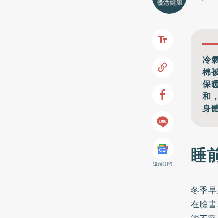
冷
棉
保
和
身
睡
追蹤訂閱
冬季早
在
臉書