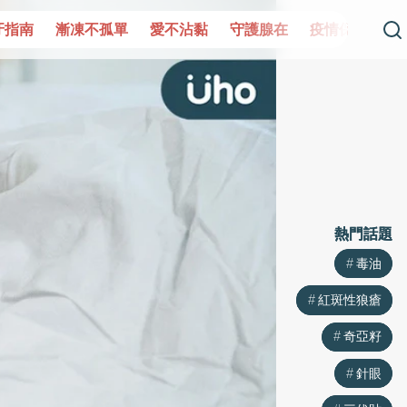
守護腺在
疫情保衛戰
再生醫學
愛的未來視
認識攝護
熱門話題
熱門話題
毒油
毒油
紅斑性狼瘡
紅斑性狼瘡
奇亞籽
奇亞籽
針眼
針眼