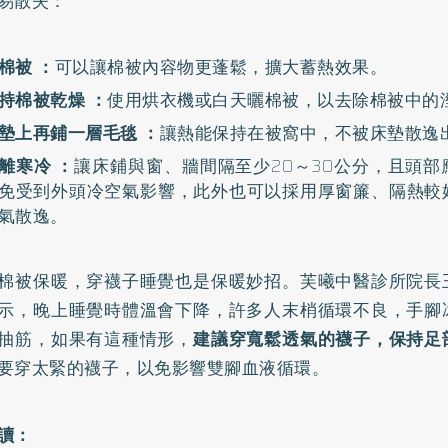
易散失：
棉被 ：
可以讓棉被內容物更蓬鬆，擴大蓄熱效果。
持棉被乾燥 ：
使用烘衣機或白天曬棉被，以去除棉被中的
墊上再鋪一層毛毯 ：
讓熱能保持在被窩中，不被床墊散逸
離寒冷 ：
讓床鋪與窗、牆間隔至少20～30公分，且頭
免受到外頭冷空氣影響，此外也可以採用厚窗簾、隔熱較
氣散逸。
棉被保暖，穿襪子睡覺也是保暖妙招。芙曦中醫診所院長
示，晚上睡覺時體溫會下降，許多人末梢循環不良，手腳
抽筋，如果有這種情形，
建議穿寬鬆透氣的襪子，保持足
要穿太緊的襪子，以免影響雙腳血液循環。
讀：