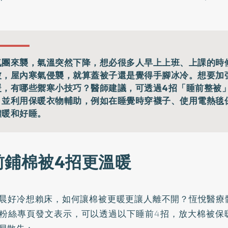
氣團來襲，氣溫突然下降，想必很多人早上上班、上課的時
被，屋內寒氣侵襲，就算蓋被子還是覺得手腳冰冷。想要加
暖，有哪些禦寒小技巧？醫師建議，可透過4招「睡前整被
，並利用保暖衣物輔助，例如在睡覺時穿襪子、使用電熱毯
體暖和好睡。
前鋪棉被4招更溫暖
晨好冷想賴床，如何讓棉被更暖更讓人離不開？恆悅醫療
粉絲專頁
發文表示，可以透過以下睡前4招，放大棉被保