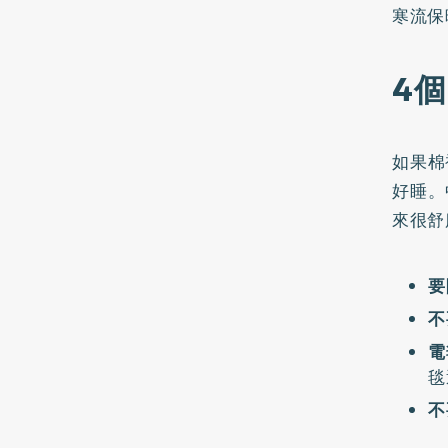
寒流保
4
如果棉
好睡。
來很舒
要
不
電
毯
不