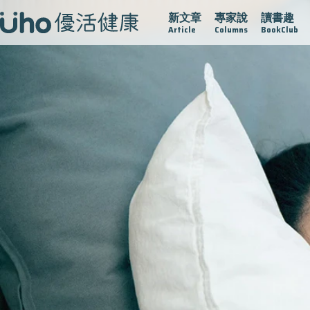
新文章
專家說
讀書趣
再生醫學
愛的未來視
認識攝護腺肥大
守護骨骼健康
Article
Columns
BookClub