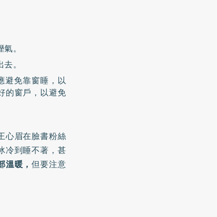
溼氣。
出去。
部應避免靠窗睡，以
好的窗戶，以避免
王心眉在
臉書粉絲
冰冷到睡不著，甚
部溫暖，
但要注意