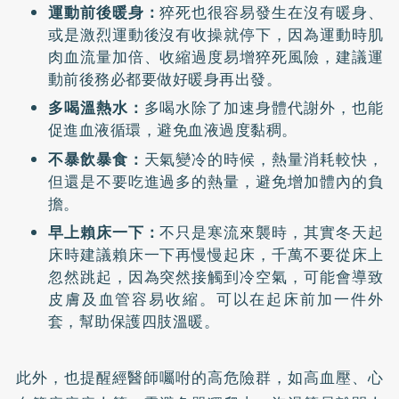
運動前後暖身：
猝死也很容易發生在沒有暖身、
或是激烈運動後沒有收操就停下，因為運動時肌
肉血流量加倍、收縮過度易增猝死風險，建議運
動前後務必都要做好暖身再出發。
多喝溫熱水：
多喝水除了加速身體代謝外，也能
促進血液循環，避免血液過度黏稠。
不暴飲暴食：
天氣變冷的時候，熱量消耗較快，
但還是不要吃進過多的熱量，避免增加體內的負
擔。
早上賴床一下：
不只是寒流來襲時，其實冬天起
床時建議賴床一下再慢慢起床，千萬不要從床上
忽然跳起，因為突然接觸到冷空氣，可能會導致
皮膚及血管容易收縮。可以在起床前加一件外
套，幫助保護四肢溫暖。
此外，也提醒經醫師囑咐的高危險群，如高血壓、心