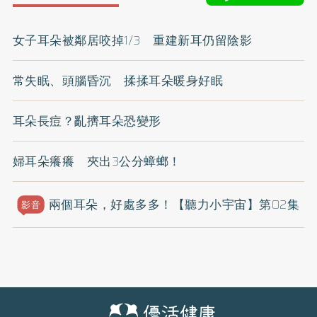
女子耳朵被鄰居咬掉1/3 重建新耳仍留陰影
常失眠、頭腦昏沉 揉揉耳朵暖身好眠
耳朵長痘？亂擠耳朵恐變形
婦耳朵癢癢 夾出3公分蟑螂！
兩個耳朵，好處多多！【聽力小宇宙】第02集
影音