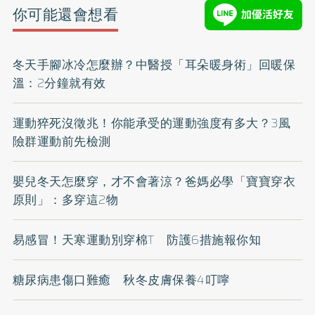
你可能還會想看
冬天手腳冰冷怎麼辦？中醫授「耳朵暖身術」回暖保
溫：2分鐘就有效
運動猝死沒徵兆！你能承受的運動強度有多大？3風
險群運動前先檢測
嬰兒冬天怎麼穿，才不會著涼？爸媽必學「寶寶穿衣
原則」：多穿這2物
易感冒！天寒運動別穿棉T 防護6措施報你知
糖尿病患傷口難癒 秋冬皮膚保養4叮嚀