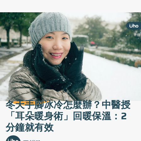
冬天手腳冰冷怎麼辦？中醫授
「耳朵暖身術」回暖保溫：2
分鐘就有效