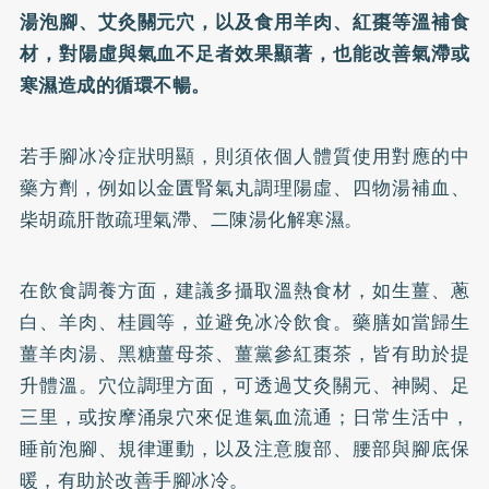
湯泡腳、艾灸關元穴，以及食用羊肉、紅棗等溫補食
材，對陽虛與氣血不足者效果顯著，也能改善氣滯或
寒濕造成的循環不暢。
若手腳冰冷症狀明顯，則須依個人體質使用對應的中
藥方劑，例如以金匱腎氣丸調理陽虛、四物湯補血、
柴胡疏肝散疏理氣滯、二陳湯化解寒濕。
在飲食調養方面，建議多攝取溫熱食材，如生薑、蔥
白、羊肉、桂圓等，並避免冰冷飲食。藥膳如當歸生
薑羊肉湯、黑糖薑母茶、薑黨參紅棗茶，皆有助於提
升體溫。穴位調理方面，可透過艾灸關元、神闕、足
三里，或按摩涌泉穴來促進氣血流通；日常生活中，
睡前泡腳、規律運動，以及注意腹部、腰部與腳底保
暖，有助於改善手腳冰冷。