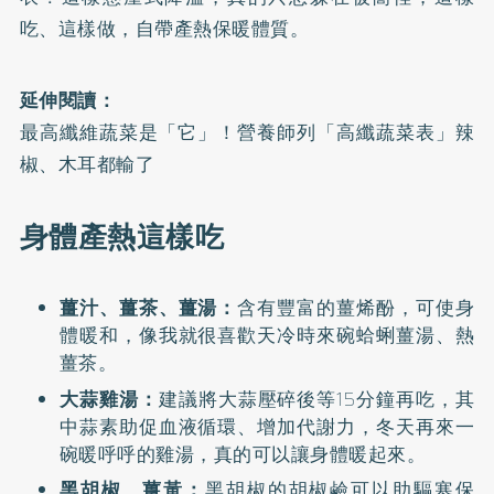
吃、這樣做，自帶產熱保暖體質。
延伸閱讀：
最高纖維蔬菜是「它」！營養師列「高纖蔬菜表」辣
椒、木耳都輸了
身體產熱這樣吃
薑汁、薑茶、薑湯：
含有豐富的薑烯酚，可使身
體暖和，像我就很喜歡天冷時來碗蛤蜊薑湯、熱
薑茶。
大蒜雞湯：
建議將大蒜壓碎後等15分鐘再吃，其
中蒜素助促血液循環、增加代謝力，冬天再來一
碗暖呼呼的雞湯，真的可以讓身體暖起來。
黑胡椒、薑黃：
黑胡椒的胡椒鹼可以助驅寒保