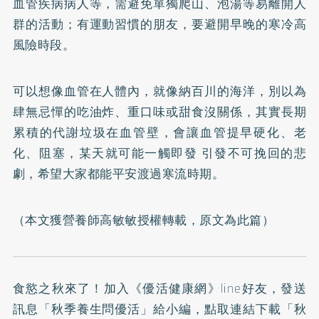
血管疾病病人等，需避免單獨爬山、泡湯等易離開人
群的活動；有運動習慣的朋友，要避開早晚的寒冷高
風險時段。
可以想像血管在人體內，就像納百川的海洋，別以為
肆無忌憚的吃油炸、重口味或甜食沒關係，其實長期
累積的代謝垃圾在血管壁，會讓血管提早硬化、老
化、阻塞，某天就可能一觸即發 引發不可挽回的悲
劇，希望大家都能平安渡過寒流時期。
（本文獲營養師高敏敏授權轉載，原文為
此篇
）
食慾之秋來了！加入
《優活健康網》line好友
，發送
訊息「秋季養生問優活」給小編，點取連結下載「秋