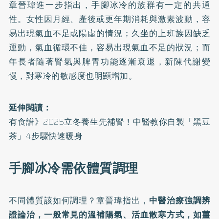
章晉瑋進一步指出，手腳冰冷的族群有一定的共通
性。女性因月經、產後或更年期消耗與激素波動，容
易出現氣血不足或陽虛的情況；久坐的上班族因缺乏
運動，氣血循環不佳，容易出現氣血不足的狀況；而
年長者隨著腎氣與脾胃功能逐漸衰退，新陳代謝變
慢，對寒冷的敏感度也明顯增加。
延伸閱讀：
有食譜》2025立冬養生先補腎！中醫教你自製「黑豆
茶」4步驟快速暖身
手腳冰冷需依體質調理
不同體質該如何調理？章晉瑋指出，
中醫治療強調辨
證論治，一般常見的溫補陽氣、活血散寒方式，如薑