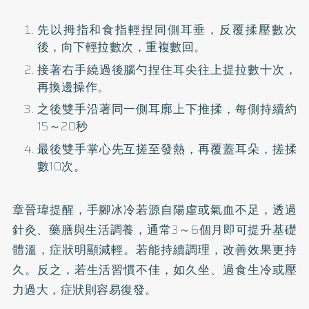
先以拇指和食指輕捏同側耳垂，反覆揉壓數次
後，向下輕拉數次，重複數回。
接著右手繞過後腦勺捏住耳尖往上提拉數十次，
再換邊操作。
之後雙手沿著同一側耳廓上下推揉，每側持續約
15～20秒
最後雙手掌心先互搓至發熱，再覆蓋耳朵，搓揉
數10次。
章晉瑋提醒，手腳冰冷若源自陽虛或氣血不足，透過
針灸、藥膳與生活調養，通常3～6個月即可提升基礎
體溫，症狀明顯減輕。若能持續調理，改善效果更持
久。反之，若生活習慣不佳，如久坐、過食生冷或壓
力過大，症狀則容易復發。