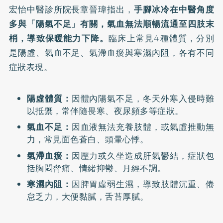
宏怡中醫診所院長章晉瑋指出，
手腳冰冷在中醫角度
多與「陽氣不足」有關，氣血無法順暢流通至四肢末
梢，導致保暖能力下降。
臨床上常見4種體質，分別
是陽虛、氣血不足、氣滯血瘀與寒濕內阻，各有不同
症狀表現。
陽虛體質：
因體內陽氣不足，冬天外寒入侵時難
以抵禦，常伴隨畏寒、夜尿頻多等症狀。
氣血不足：
因血液無法充養肢體，或氣虛推動無
力，常見面色蒼白、頭暈心悸。
氣滯血瘀：
因壓力或久坐造成肝氣鬱結，症狀包
括胸悶脅痛、情緒抑鬱、月經不調。
寒濕內阻：
因脾胃虛弱生濕，導致肢體沉重、倦
怠乏力，大便黏膩，舌苔厚膩。