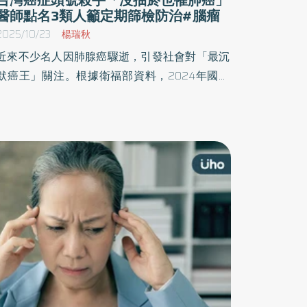
醫師點名3類人籲定期篩檢防治#腦瘤
2025/10/23
楊瑞秋
近來不少名人因肺腺癌驟逝，引發社會對「最沉
默癌王」關注。根據衛福部資料，2024年國人
十大死因，惡性腫瘤（癌症）連續43年居首，其
中肺癌、肝癌及結腸直腸癌是主要癌症死因前3
名。而肺腺癌又是肺癌中最常見類型，患者初期
幾乎沒有症狀，等出現頭暈、咳嗽或神經異常
時，往往已屬晚期。