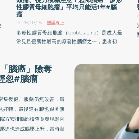
性膠質母細胞瘤」平均只能活1年#腦
瘤
2026/03/16
照護線上
數
多形性膠質母細胞瘤（Glioblastoma）是成人最
出
常見且侵襲性最高的原發性腦瘤之一，患者初期
生
常出現持續性頭痛，並可能伴隨視力模糊、噁
經
心、嘔吐等顱內壓升高的典型症狀，由於症狀易
針
「腦癌」險奪
與其他腦部疾病混淆，及早辨識與正確診斷格外
協
輕忽#腦瘤
重要。《優活健康網》特摘此篇由醫師白映俞分
享多形性膠質母細胞瘤的症狀、原因、診斷與治
療。
密集復健、服藥仍無改善，還
見好轉，最後連右腳也跟著無
院方安排腦部檢查竟發現顱內
壓迫也造成腦壓上升，當時狀