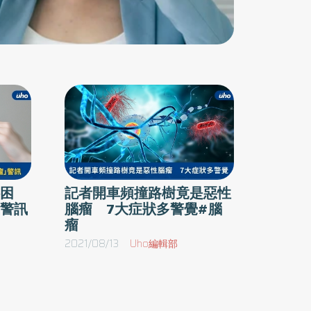
困
記者開車頻撞路樹竟是惡性
警訊
腦瘤 7大症狀多警覺#腦
瘤
2021/08/13
Uho編輯部