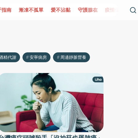
牙指南
漸凍不孤單
愛不沾黏
守護腺在
疫情保衛戰
酒精代謝
安寧病房
周邊靜脈營養
台灣癌症頭號殺手「沒抽菸也罹肺癌」