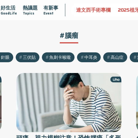
好生活
熱議題
有新事
認識攝護腺肥大
守護骨骼健康
達文西手術專欄
2025植
GoodLife
Topics
Event
#腦瘤
針眼
三伏貼
魚刺卡喉嚨
中耳炎
高山症
！
頭痛、視力模糊注意！恐怖腦癌「多形