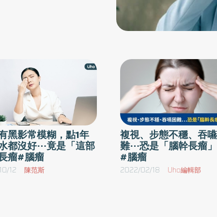
有黑影常模糊，點1年
複視、步態不穩、吞嚥
水都沒好⋯竟是「這部
難⋯恐是「腦幹長瘤」
長瘤#腦瘤
#腦瘤
10/12
陳范斯
2022/02/18
Uho編輯部