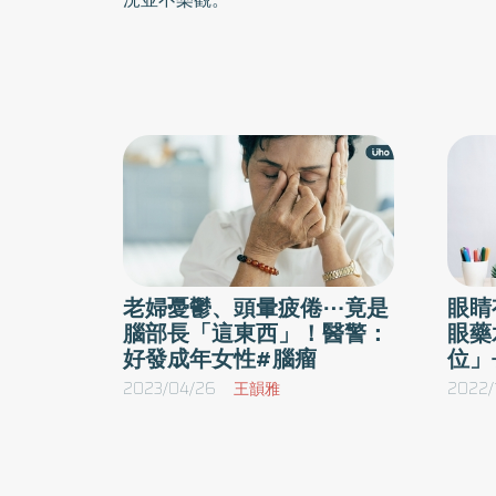
老婦憂鬱、頭暈疲倦⋯竟是
眼睛
腦部長「這東西」！醫警：
眼藥
好發成年女性#腦瘤
位」
2023/04/26
王韻雅
2022/