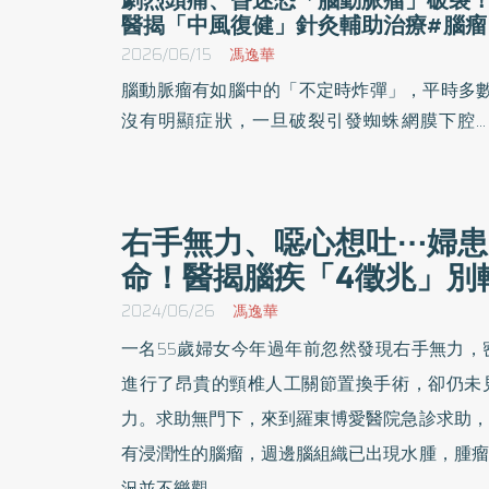
醫揭「中風復健」針灸輔助治療#腦瘤
2026/06/15
馮逸華
腦動脈瘤有如腦中的「不定時炸彈」，平時多
沒有明顯症狀，一旦破裂引發蜘蛛網膜下腔
血，不僅可能造成劇烈頭痛、昏迷，甚至危及
命。中醫師指出，為預防後遺症，除了西醫神
外科手術控制出血風險，術後也可再結合中醫
右手無力、噁心想吐⋯婦患
灸早期介入，透過促進神經修復與功能恢復，
命！醫揭腦疾「4徵兆」別
助患者中風後加速復健。
2024/06/26
馮逸華
一名55歲婦女今年過年前忽然發現右手無力，
進行了昂貴的頸椎人工關節置換手術，卻仍未
力。求助無門下，來到羅東博愛醫院急診求助，
有浸潤性的腦瘤，週邊腦組織已出現水腫，腫瘤
況並不樂觀。