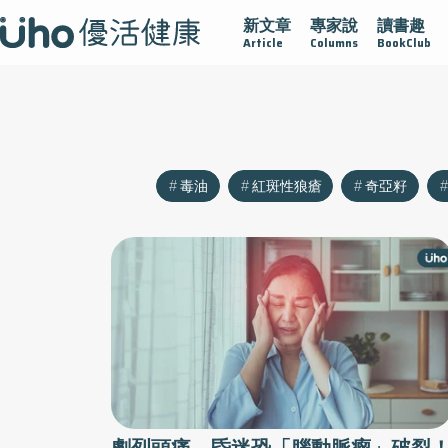
新文章
專家說
讀書趣
沾黏
守護腺在
疫情保衛戰
再生醫學
愛的未來視
Article
Columns
BookClub
毒油
紅斑性狼瘡
奇亞籽
劇烈頭痛、昏迷恐「腦動脈瘤」破裂