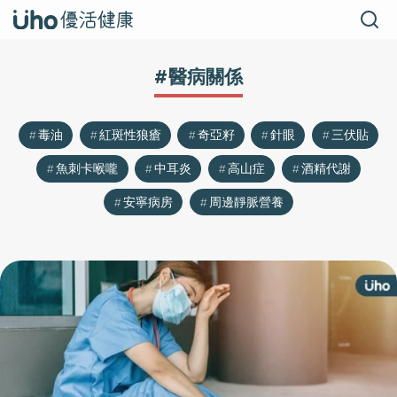
#醫病關係
毒油
紅斑性狼瘡
奇亞籽
針眼
三伏貼
魚刺卡喉嚨
中耳炎
高山症
酒精代謝
安寧病房
周邊靜脈營養