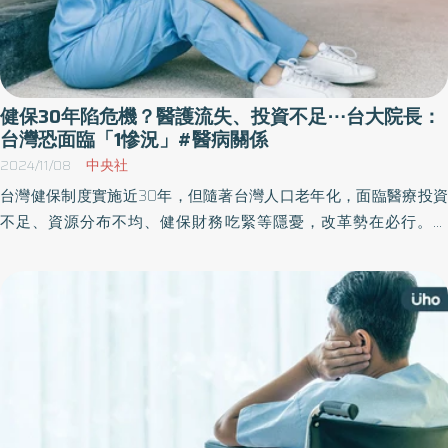
健保30年陷危機？醫護流失、投資不足⋯台大院長：
台灣恐面臨「1慘況」#醫病關係
2024/11/08
中央社
台灣健保制度實施近30年，但隨著台灣人口老年化，面臨醫療投資
不足、資源分布不均、健保財務吃緊等隱憂，改革勢在必行。對
此，台大醫院院長吳明賢說明，民眾只注意到可近性、可負擔性，
但其實更注重品質與價值，否則恐健保、醫院不會倒，但醫護人員
會倒。