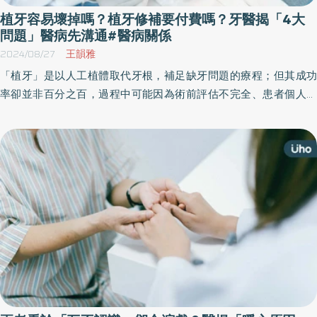
植牙容易壞掉嗎？植牙修補要付費嗎？牙醫揭「4大
問題」醫病先溝通#醫病關係
2024/08/27
王韻雅
「植牙」是以人工植體取代牙根，補足缺牙問題的療程；但其成功
率卻並非百分之百，過程中可能因為術前評估不完全、患者個人健
康因素、口腔清潔不到位等導致植牙失敗，因此植牙必須做好醫病
溝通，才能達到良好的效果。藥害救濟基金會針對植牙整理「4大迷
思」，包括植牙會不會壞？修補為什麼要付費？⋯等問題，為民眾
解惑。