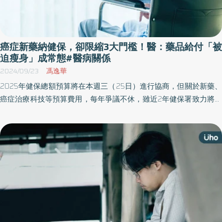
癌症新藥納健保，卻限縮3大門檻！醫：藥品給付「被
迫瘦身」成常態#醫病關係
2024/09/23
馮逸華
2025年健保總額預算將在本週三（25日）進行協商，但關於新藥、
癌症治療科技等預算費用，每年爭議不休，雖近2年健保署致力將癌
症新藥納入健保給付，但對於許多癌症病人自費醫療苦撐多年，卻
陷入看得到吃不到的困境。癌症希望基金會揭露健保限縮給付現
況，呼籲健保新藥不應受到多重給付條件限制而「被迫瘦身」，使
病人能得到適切治療。