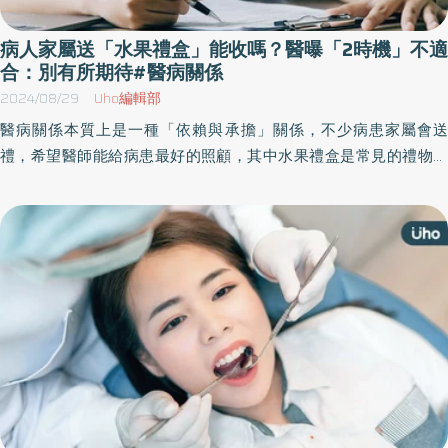
病人家屬送「水果禮盒」能收嗎？醫曝「2時機」不適
合：別有所期待#醫病關係
2024/08/29
Uho編輯部
醫病關係本質上是一種「依賴與承擔」關係，不少病患家屬會送
禮，希望醫師能給病患最好的照顧，其中水果禮盒是常見的禮物之
一，究竟病人家屬送水果可不可以收？《優活健康網》特摘此篇由
加護病房醫師陳志金所撰文章，分享醫師收禮的經驗與原則，這些
原則不只適用於加護病房，也適用於人情世故。