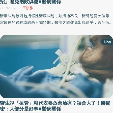
招」避免兩敗俱傷#醫病關係
2024/03/12
王韻雅
醫療糾紛原因包括假性醫病糾紛，如溝通不良、醫師態度欠佳等，
當醫療的過程或結果不如預期，醫病之間難免出現紛爭，甚至衍生
成訴訟，造成兩敗俱傷。《醫療事故預防及爭議處理法》於2024年
起正式實施，並建立全新的「醫療爭議調解」程序，一般民眾可以
善用調解來爭取權益、解決紛爭。
醫生說「拔管」就代表要放棄治療？誤會大了！醫揭
密：大部分是好事#醫病關係