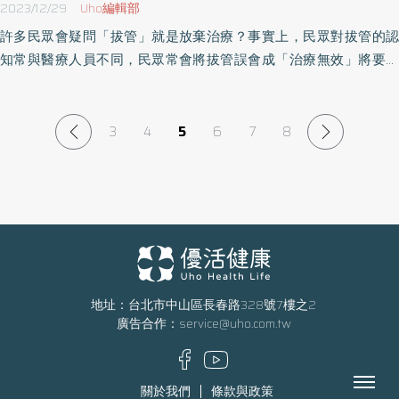
2023/12/29
Uho編輯部
許多民眾會疑問「拔管」就是放棄治療？事實上，民眾對拔管的認
知常與醫療人員不同，民眾常會將拔管誤會成「治療無效」將要往
生；但醫療人員口中的「拔管」，其實大部分是好事。《優活健康
網》特摘加護病房醫師陳志金所撰文章，分享「拔管與撤管」的相
關衛教知識，幫助民眾破除迷思。
3
4
5
6
7
8
地址：台北市中山區長春路328號7樓之2
廣告合作：
service@uho.com.tw
Menu
關於我們
條款與政策