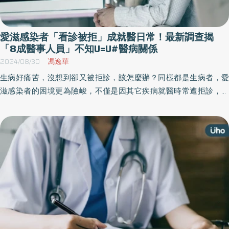
愛滋感染者「看診被拒」成就醫日常！最新調查揭
「8成醫事人員」不知U=U#醫病關係
2024/08/30
馮逸華
生病好痛苦，沒想到卻又被拒診，該怎麼辦？同樣都是生病者，愛
滋感染者的困境更為險峻，不僅是因其它疾病就醫時常遭拒診，陷
入無法享有正常醫療協助的困境，不友善的就醫環境，更可能使病
友們心中遭受二度創傷。最新「醫事人員愛滋認知度調查」顯示，
國內有超過8成醫療專業人員對於愛滋病U=U等觀念新知認識不足，
但擁有愛滋正確認知的醫事人員，對感染者的友善程度顯著提升。