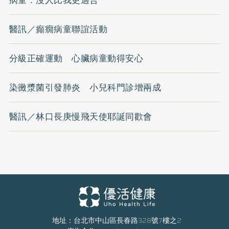
病童：沒人比我更適合
醫訊／癲癇病童聯誼活動
分級正確運動 心臟病童動得安心
染黴漿菌引發肺炎 小兒科門診增兩成
醫訊／林口長庚慢飛天使耶誕同歡會
地址：台北市中山區長春路328號7樓之2