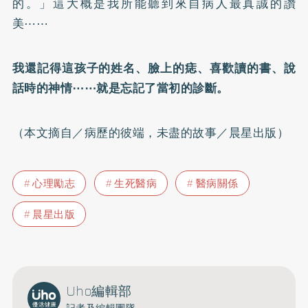
的。」這大概是我所能聽到來自病人最真誠的讚
美⋯⋯
我還記得這孩子的姓名、臉上的痣、喜歡讀的書、說
話時的神情⋯⋯就是忘記了當初的診斷。
（本文摘自／
病歷的彼端，未盡的故事
／晨星出版）
心理勵志
生死醫病
醫病關係
晨星出版
Uho編輯部