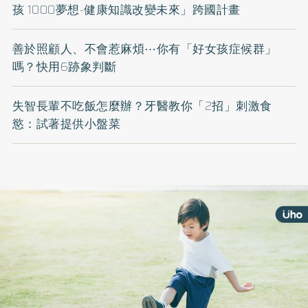
孩 1000夢想-健康知識改變未來」跨國計畫
善於照顧人、不會惹麻煩⋯你有「好女孩症候群」
嗎？快用6跡象判斷
失智長輩不吃飯怎麼辦？牙醫教你「2招」刺激食
慾：試著提供小盤菜