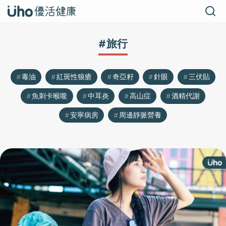
#旅行
毒油
紅斑性狼瘡
奇亞籽
針眼
三伏貼
魚刺卡喉嚨
中耳炎
高山症
酒精代謝
安寧病房
周邊靜脈營養