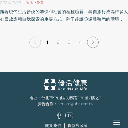
2024/12/23
Bella 儂儂
隨著現代生活步伐的加快和社會的種種喧囂，獨自旅行成為許多人
心靈放逐和自我探索的重要方式，除了能讓你遠離熟悉的環境，還
能藉由一個人獨處於陌生之地，我們更有機會撫平內心的雜音，傾
聽真實的自我。以下我們將透過3個層面，探索獨旅的意義和這其中
所蘊含的獨特價值。
1
2
3
4
地址：台北市中山區長春路328號7樓之2
廣告合作：
service@uho.com.tw
Menu
關於我們
條款與政策