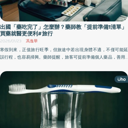
出國「藥吃完了」怎麼辦？藥師教「提前準備1清單」
買藥就醫更便利#旅行
2026/01/23
馮逸華
寒假到來，正值旅行旺季，但旅途中若出現身體不適，不僅可能延
誤行程，也容易掃興。藥師提醒，旅客可提前準備個人藥品，善用6
點基本用藥原則，以便及時應對。最好在出發前1～2週，攜帶個人
用藥清單諮詢藥師，並依據旅遊地點、天數及自身健康狀況準備所
需藥品，確認服用劑量、方式及注意事項。