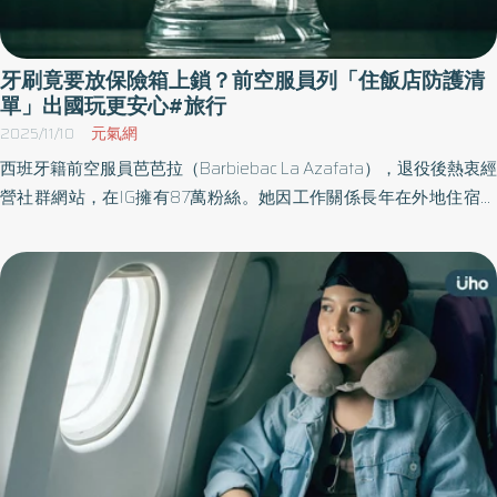
牙刷竟要放保險箱上鎖？前空服員列「住飯店防護清
單」出國玩更安心#旅行
2025/11/10
元氣網
西班牙籍前空服員芭芭拉（Barbiebac La Azafata），退役後熱衷經
營社群網站，在IG擁有87萬粉絲。她因工作關係長年在外地住宿過
夜，累積出一套獨特的「住旅館防護清單」，《優活健康網》特選
此篇，提醒大家入住時的安全巡檢應提高警覺，例如牙刷要上鎖保
管、檢查鏡子是否為單面鏡防偷窺。