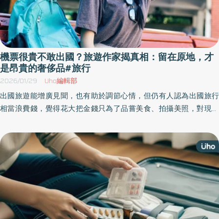
機票很貴不敢出國？旅遊作家揭真相：留在原地，才
是昂貴的奢侈品#旅行
2026/01/29
Uho編輯部
出國旅遊能增廣見聞，也有助於調節心情，但仍有人認為出國旅行
相當浪費錢，覺得花大把金錢只為了品嘗美食、拍攝美照，對現實
生活並沒有實質幫助。對此，《優活健康網》特別摘錄旅遊作家馬
斯（Marce Lin）分享的自身觀點，探討旅行的真正意義。