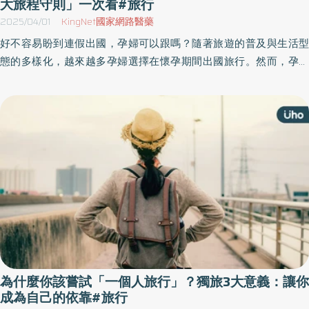
大旅程守則」一次看#旅行
2025/04/01
KingNet國家網路醫藥
好不容易盼到連假出國，孕婦可以跟嗎？隨著旅遊的普及與生活型
態的多樣化，越來越多孕婦選擇在懷孕期間出國旅行。然而，孕期
身體的變化可能帶來額外的健康風險，《優活健康網》特選此篇，
整理一篇孕婦旅行充足的準備與適當的防護措施，能確保孕婦的旅
程更加順利與安全。
為什麼你該嘗試「一個人旅行」？獨旅3大意義：讓你
成為自己的依靠#旅行