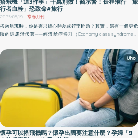
搭飛機「這3件事」千萬別做！醫示警：長程飛行「旅
行者血栓」恐致命#旅行
2025/05/19
常春月刊
搭乘航班時，你是否只擔心時差或行李問題？其實，還有一個更危
險的隱患潛伏著——經濟艙症候群（Economy class syndrome，
ECS ）。⼀般認為，靜脈栓塞的發生與機艙內的空間有關，因此稱
之為經濟艙症候群；其實，這種情況也可能發生在搭乘長途巴士、
公共汽車或火車等。
懷孕可以搭飛機嗎？懷孕出國要注意什麼？孕婦「9