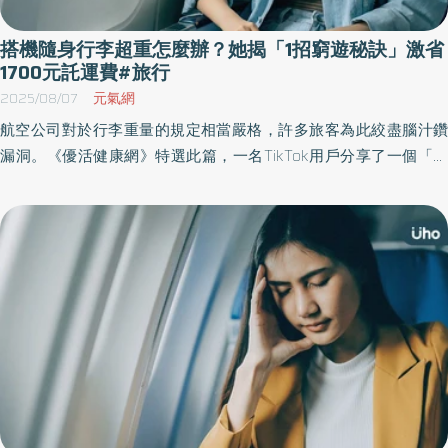
搭機隨身行李超重怎麼辦？她揭「1招窮遊秘訣」激省
1700元託運費#旅行
2025/08/07
元氣網
航空公司對於行李重量的規定相當嚴格，許多旅客為此絞盡腦汁鑽
漏洞。《優活健康網》特選此篇，一名TikTok用戶分享了一個「用
旅行頸枕偷藏衣物」的技巧，聲稱原地現省上千元費用，迅速在網
路上爆紅，被網友盛讚「天才級招數」。但機場工作人員提醒，這
可能有違規風險。