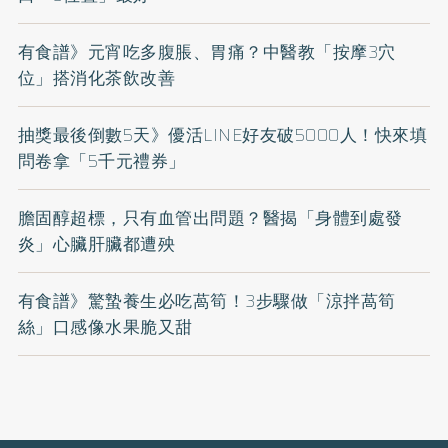
有食譜》元宵吃多腹脹、胃痛？中醫教「按摩3穴
位」搭消化茶飲改善
抽獎最後倒數5天》優活LINE好友破5000人！快來填
問卷拿「5千元禮券」
膽固醇超標，只有血管出問題？醫揭「身體到處發
炎」心臟肝臟都遭殃
有食譜》驚蟄養生必吃萵筍！3步驟做「涼拌萵筍
絲」口感像水果脆又甜