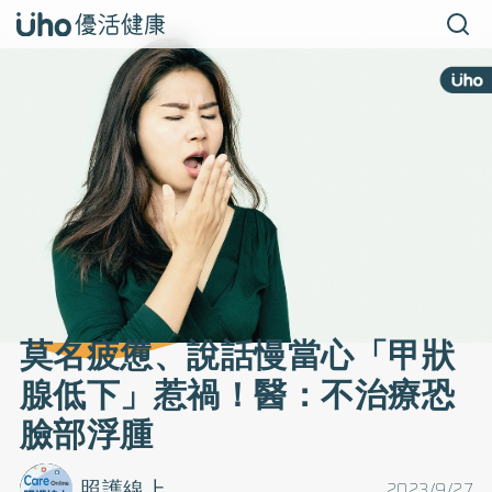
莫名疲憊、說話慢當心「甲狀
腺低下」惹禍！醫：不治療恐
臉部浮腫
照護線上
2023/9/27