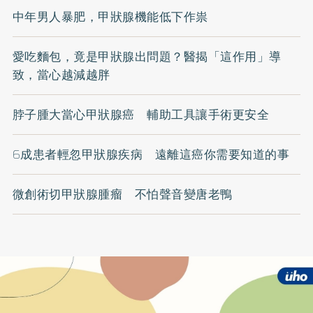
中年男人暴肥，甲狀腺機能低下作祟
愛吃麵包，竟是甲狀腺出問題？醫揭「這作用」導
致，當心越減越胖
脖子腫大當心甲狀腺癌 輔助工具讓手術更安全
6成患者輕忽甲狀腺疾病 遠離這癌你需要知道的事
微創術切甲狀腺腫瘤 不怕聲音變唐老鴨