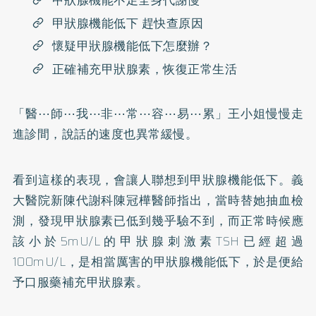
甲狀腺機能不足全身代謝慢
甲狀腺機能低下 趕快查原因
懷疑甲狀腺機能低下怎麼辦？
正確補充甲狀腺素，恢復正常生活
「醫⋯師⋯我⋯非⋯常⋯容⋯易⋯累」王小姐慢慢走
進診間，說話的速度也異常緩慢。
看到這樣的表現，會讓人聯想到甲狀腺機能低下。義
大醫院新陳代謝科陳冠樺醫師指出，當時替她抽血檢
測，發現甲狀腺素已低到幾乎驗不到，而正常時候應
該小於5mU/L的甲狀腺刺激素TSH已經超過
100mU/L，是相當厲害的甲狀腺機能低下，於是便給
予口服藥補充甲狀腺素。