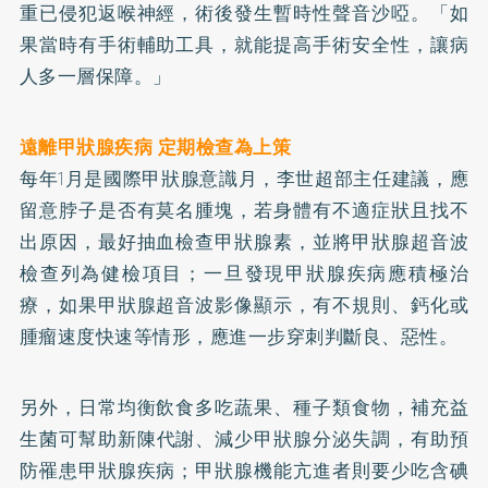
重已侵犯返喉神經，術後發生暫時性聲音沙啞。「如
果當時有手術輔助工具，就能提高手術安全性，讓病
人多一層保障。」
遠離甲狀腺疾病 定期檢查為上策
每年1月是國際甲狀腺意識月，李世超部主任建議，應
留意脖子是否有莫名腫塊，若身體有不適症狀且找不
出原因，最好抽血檢查甲狀腺素，並將甲狀腺超音波
檢查列為健檢項目；一旦發現甲狀腺疾病應積極治
療，如果甲狀腺超音波影像顯示，有不規則、
鈣
化或
腫瘤速度快速等情形，應進一步穿刺判斷良、惡性。
另外，日常均衡飲食多吃蔬果、種子類食物，補充
益
生菌
可幫助新陳代謝、減少甲狀腺分泌失調，有助預
防罹患甲狀腺疾病；甲狀腺機能亢進者則要少吃含碘