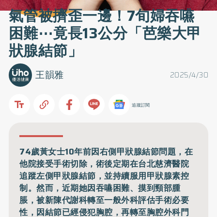
氣管被擠歪一邊！7旬婦吞嚥
困難⋯竟長13公分「芭樂大甲
狀腺結節」
王韻雅
2025/4/30
追蹤訂閱
74歲黃女士10年前因右側甲狀腺結節問題，在
他院接受手術切除，術後定期在台北慈濟醫院
追蹤左側甲狀腺結節，並持續服用甲狀腺素控
制。然而，近期她因吞嚥困難、摸到頸部腫
脹，被新陳代謝科轉至一般外科評估手術必要
性，因結節已經侵犯胸腔，再轉至胸腔外科門