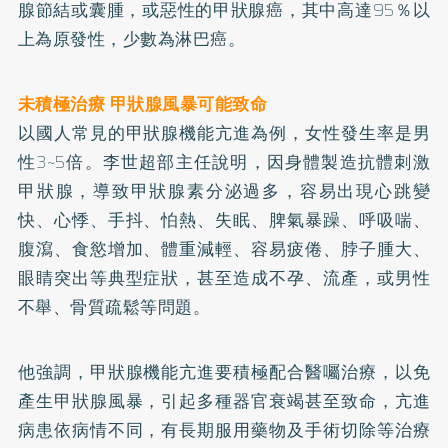
腺節結或囊腫，或惡性的甲狀腺癌，其中高達95％以
上為原發性，少數為淋巴癌。
未積極治療 甲狀腺風暴可能致命
以國人常見的甲狀腺機能亢進為例，女性發生率是男
性3~5倍。李世超部主任說明，因身體製造抗體刺激
甲狀腺，導致甲狀腺素分泌過多，容易出現心跳變
快、心悸、手抖、怕熱、
失眠
、脾氣暴躁、呼吸喘、
腹瀉、食慾增加、體重減輕、容易疲倦、脖子腫大、
眼睛突出等典型症狀，甚至造成不孕、流產，或男性
不舉、骨質疏鬆等問題。
他強調，甲狀腺機能亢進要積極配合醫囑治療，以免
產生甲狀腺風暴，引起多種器官衰竭甚至致命，亢進
病患依病情不同，有長期服用藥物及手術切除等治療