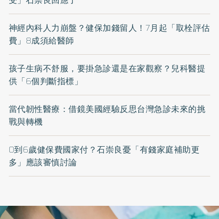
神經內科人力崩盤？健保加錢留人！7月起「取栓評估
費」8成須給醫師
孩子生病不舒服，要掛急診還是在家觀察？兒科醫提
供「6個判斷指標」
當代韌性醫療：借鏡美國經驗反思台灣急診未來的挑
戰與轉機
0到6歲健保費國家付？石崇良憂「有錢家庭補助更
多」應該審慎討論