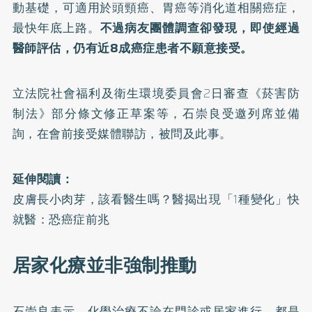
動基礎，可適用於頭頸癌、胃癌等消化道相關癌症，
最快年底上路。
不過病友團體調查卻發現，即使經過
醫師評估，仍有近8成癌症患者不願意接受。
立法院社會福利及衛生環境委員會2日審查
《菸害防
制法》
部分條文修正草案等，石崇良受邀列席並備
詢，在會前接受媒體聯訪，被問及此事。
延伸閱讀：
皮膚長小肉芽，該看醫生嗎？醫揭出現「1種變化」快
就醫：恐癌症前兆
居家化療並非強制推動
石崇良表示，化學治療不論在門診或居家進行，都是