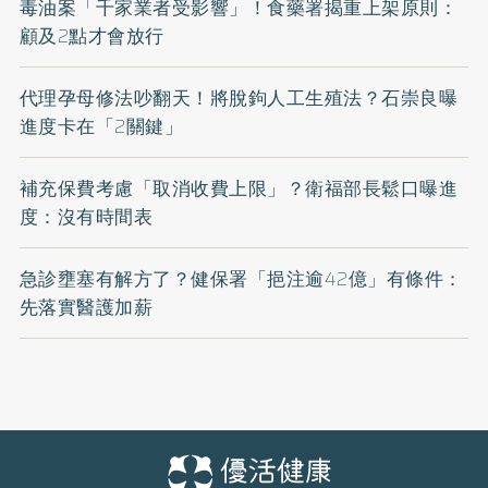
毒油案「千家業者受影響」！食藥署揭重上架原則：
顧及2點才會放行
代理孕母修法吵翻天！將脫鉤人工生殖法？石崇良曝
進度卡在「2關鍵」
補充保費考慮「取消收費上限」？衛福部長鬆口曝進
度：沒有時間表
急診壅塞有解方了？健保署「挹注逾42億」有條件：
先落實醫護加薪