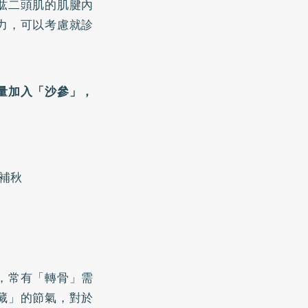
肱二頭肌的肌腱內
力，可以考慮就診
量加入「沙參」，
補秋
，常有「轉骨」需
藏」的節氣，對於