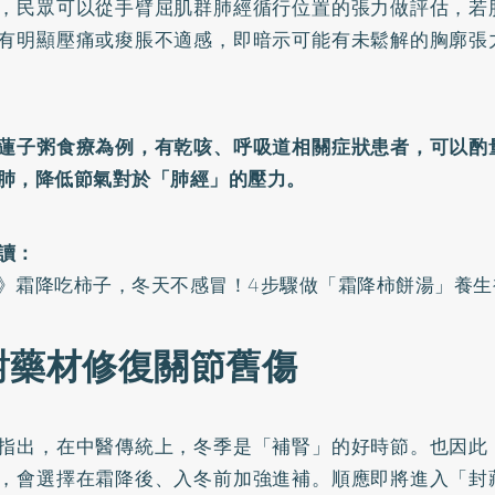
，民眾可以從手臂屈肌群肺經循行位置的張力做評估，若
有明顯壓痛或痠脹不適感，即暗示可能有未鬆解的胸廓張
蓮子粥食療為例，有乾咳、呼吸道相關症狀患者，可以酌
肺，降低節氣對於「肺經」的壓力。
讀：
》霜降吃柿子，冬天不感冒！4步驟做「霜降柿餅湯」養生
對藥材修復關節舊傷
指出，在中醫傳統上，冬季是「補腎」的好時節。也因此
，會選擇在霜降後、入冬前加強進補。順應即將進入「封