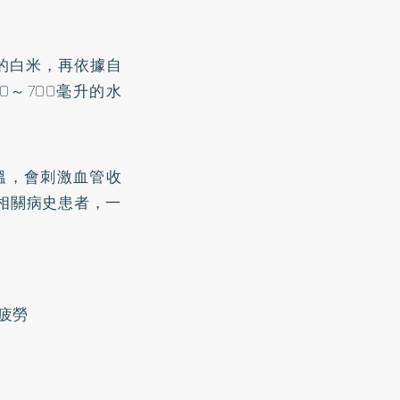
克的白米，再依據自
～700毫升的水
。
溫，會刺激血管收
相關病史患者，一
疲勞