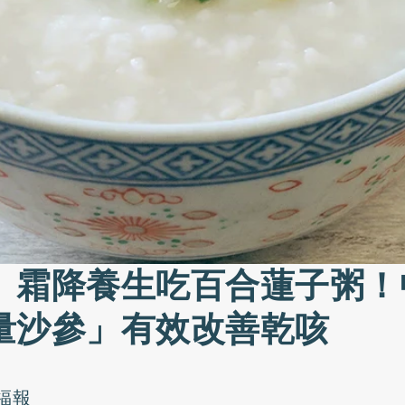
》霜降養生吃百合蓮子粥！
量沙參」有效改善乾咳
福報