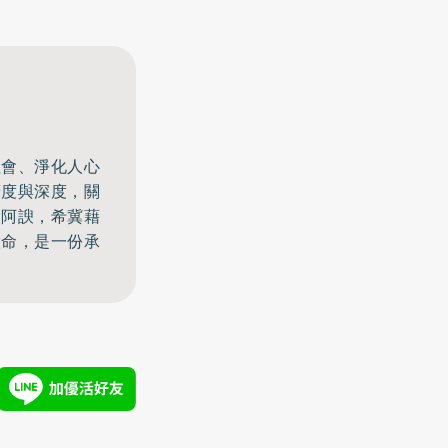
社會、淨化人心
廣度與深度，關
不阿諛，希冀藉
慧命，是一份承