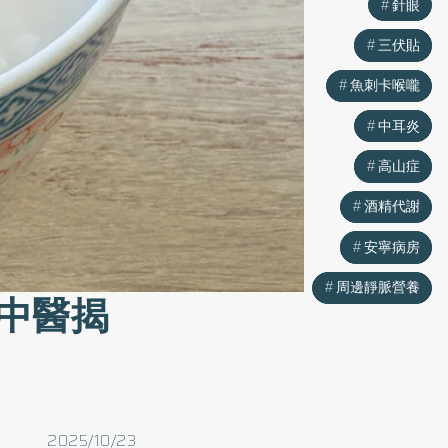
針眼
針眼
三伏貼
三伏貼
魚刺卡喉嚨
魚刺卡喉嚨
中耳炎
中耳炎
高山症
高山症
酒精代謝
酒精代謝
安寧病房
安寧病房
周邊靜脈營養
周邊靜脈營養
中醫揭
2025/10/23