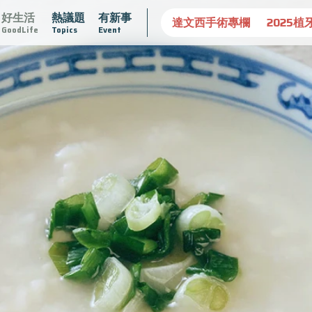
好生活
熱議題
有新事
守護骨骼健康
達文西手術專欄
2025植牙指南
漸凍不孤
GoodLife
Topics
Event