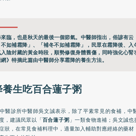
降來臨，也是秋天的最後一個節氣。中醫師指出，俗諺有云
，不如補霜降」、「補冬不如補霜降」，民眾在霜降後、入
氣入陰封藏的黃金時段，順勢修復身體舊傷，同時強化心腎
康網》特摘此篇由中醫師分享霜降的養生方法。
降養生吃百合蓮子粥
中醫診所中醫師吳文誠表示，除了平素常見的食補，中
度，建議民眾以「
百合蓮子粥
」一類食物進補；吳文誠也
症狀，在常見食補料理中，適量加入輔助對應經絡的藥材