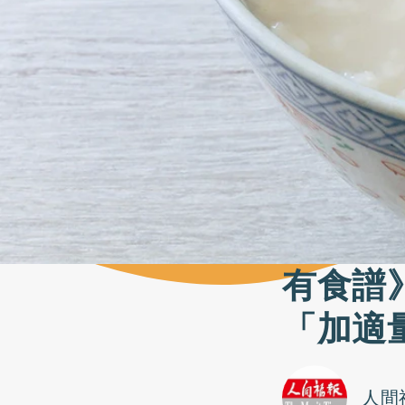
有食譜
「加適
人間