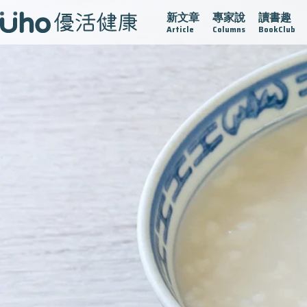
新文章
專家說
讀書趣
疫情保衛戰
再生醫學
愛的未來視
認識攝護腺肥大
Article
Columns
BookClub