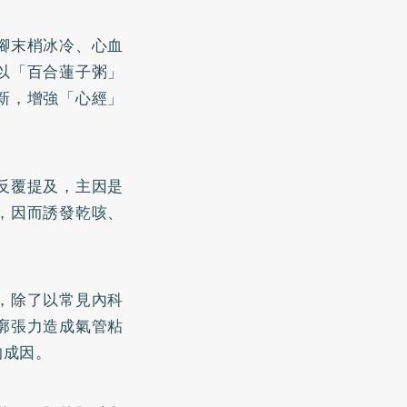
腳末梢冰冷、心血
以「百合蓮子粥」
新，增強「心經」
反覆提及，主因是
，因而誘發乾咳、
，除了以常見內科
廓張力造成氣管粘
的成因。