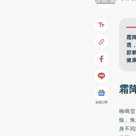
霜
透
節
健
霜
追蹤訂閱
翰鳴堂
燥」角
身不同