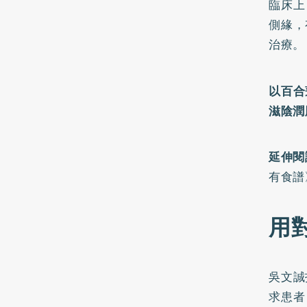
臨床上
側緣，
治療。
以百合
滋陰潤
延伸閱
有食譜
用
吳文誠
求患者