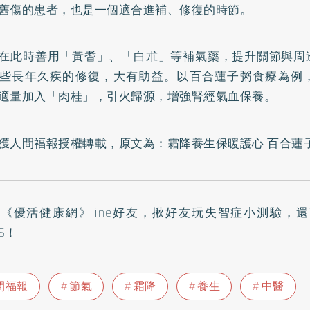
舊傷的患者，也是一個適合進補、修復的時節。
在此時善用「黃耆」、「白朮」等補氣藥，提升關節與周
些長年久疾的修復，大有助益。以百合蓮子粥食療為例
適量加入「肉桂」，引火歸源，增強腎經氣血保養。
獲人間福報授權轉載，原文為：
霜降養生保暖護心 百合蓮
入
《優活健康網》line好友
，揪好友玩失智症小測驗，還可抽$
TS！
間福報
節氣
霜降
養生
中醫