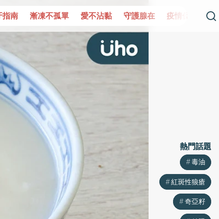
單
愛不沾黏
守護腺在
疫情保衛戰
再生醫學
愛的未
熱門話題
熱門話題
毒油
毒油
紅斑性狼瘡
紅斑性狼瘡
奇亞籽
奇亞籽