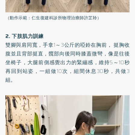
（動作示範：仁生復建科診所物理治療師許芷聆）
2. 下肢肌力訓練
雙腳與肩同寬，手拿1～3公斤的啞鈴在胸前， 挺胸收
腹並且背部挺直，髖部向後同時膝蓋微彎，像是往後
坐椅子，大腿前側感覺出力的緊繃感，維持5～10秒
再回到站姿，一組做10次，組間休息30秒，共做3
組。