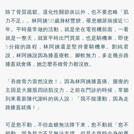
除了骨質疏鬆、退化性關節炎以外，也不要忽略「肌
力不足」。林阿姨58歲身材豐腴，罹患糖尿病接近10
年。平時最常做的活動，就是坐在電視機前面，一看
就是一整天，就算平時出門買菜，也是騎機車，即使
5分鐘的路程，林阿姨還是堅持要騎機車。劉純君
說，林阿姨說因為膝蓋痠軟、腳軟無力，多走幾步路
膝蓋就會痛，她怎麼吞維骨力都沒效。
「吞維骨力當然沒效！」因為林阿姨膝蓋痛、腿痠的
主因是大腿股四頭肌沒力，之前在門診的時候，常聽
到來看新陳代謝科的病人說：「我不能運動，因為走
路膝蓋就痛！」
可是愈不動，不但血糖無法降下來，愈不動就「愈不
能動」因為肌力不足無法支撐，但是走路時全身的重