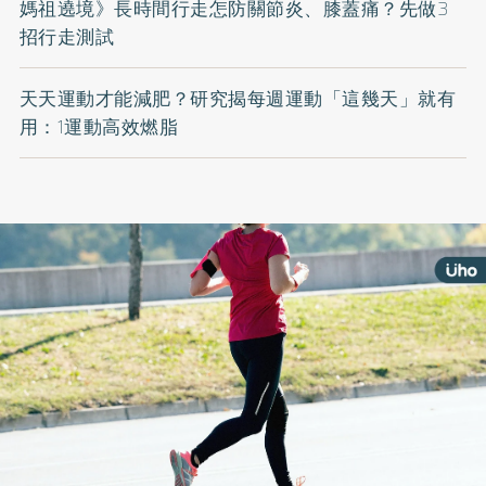
媽祖遶境》長時間行走怎防關節炎、膝蓋痛？先做3
招行走測試
天天運動才能減肥？研究揭每週運動「這幾天」就有
用：1運動高效燃脂