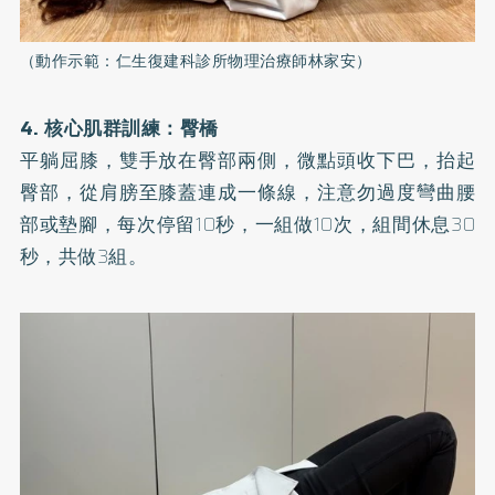
（動作示範：仁生復建科診所物理治療師林家安）
4. 核心肌群訓練：臀橋
平躺屈膝，雙手放在臀部兩側，微點頭收下巴，抬起
臀部，從肩膀至膝蓋連成一條線，注意勿過度彎曲腰
部或墊腳，每次停留10秒，一組做10次，組間休息30
秒，共做3組。