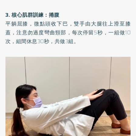
3. 核心肌群訓練：捲腹
平躺屈膝，微點頭收下巴，雙手由大腿往上滑至膝
蓋，注意勿過度彎曲頸部，每次停留5秒，一組做10
次，組間休息30秒，共做3組。