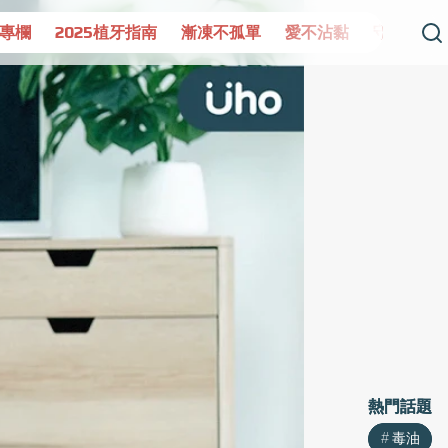
牙指南
漸凍不孤單
愛不沾黏
守護腺在
疫情保衛戰
熱門話題
熱門話題
毒油
毒油