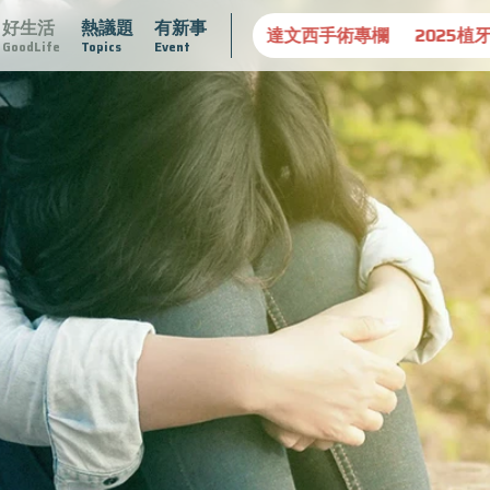
好生活
熱議題
有新事
守護骨骼健康
達文西手術專欄
2025植牙指南
漸凍不孤
GoodLife
Topics
Event