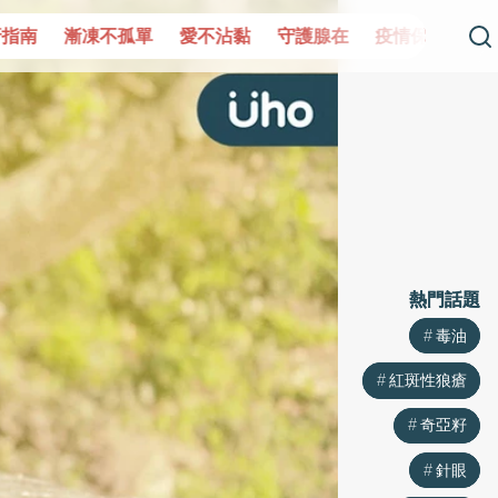
單
愛不沾黏
守護腺在
疫情保衛戰
再生醫學
愛的未
熱門話題
熱門話題
毒油
毒油
紅斑性狼瘡
紅斑性狼瘡
奇亞籽
奇亞籽
針眼
針眼