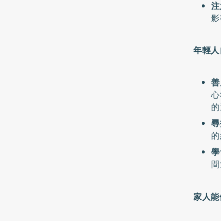
注
影
年輕人
善
心
的
尋
的
學
間
家人能