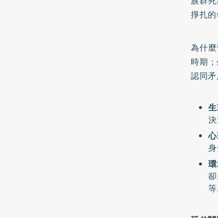
族群死
掙扎的
為什麼
時期；
認同矛
生
決
心
身
環
卻
等