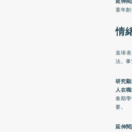
延伸閱
童年創
情
袁瑋表
法。事
研究顯
人在職
春期學
要。
延伸閱