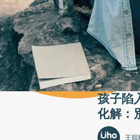
孩子陷
化解：
王韻