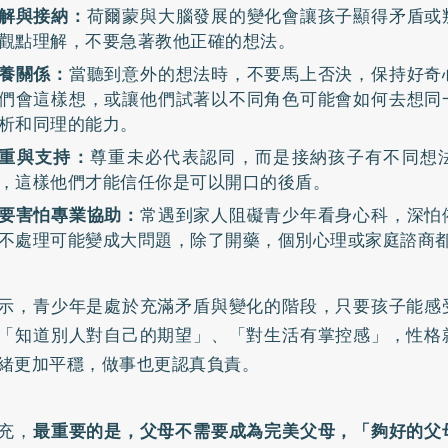
解與接納：
荷爾蒙與大腦發展的變化會讓孩子顯得矛盾或
觀點理解，不要急著教他正確的想法。
養關係：
當聽到意外的想法時，不要馬上否決，保持好奇
們會這樣想，或讓他們試著以不同角色可能會如何去想同
析和同理的能力。
重與支持：
尊重未必代表認同，而是接納孩子有不同想
，這樣他們才能信任你是可以開口的後盾。
要害怕專業協助：
常遇到家人阻礙青少年看身心科，深怕
不處理可能變成大問題，除了開藥，個別心理或家庭諮商
示，青少年是處於充滿矛盾與變化的階段，只要孩子能感
「知道別人對自己的期望」、「對生活有掌控感」，性格
緒更加平穩，做事也更認真負責。
充，
最重要的是，父母不需要成為完美父母，「夠好的父