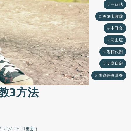
三伏貼
三伏貼
魚刺卡喉嚨
魚刺卡喉嚨
中耳炎
中耳炎
高山症
高山症
酒精代謝
酒精代謝
安寧病房
安寧病房
周邊靜脈營養
周邊靜脈營養
教3方法
5/9/4 16:21更新）