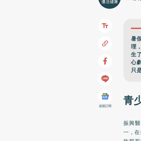
暑
理
生
心
只
青
追蹤訂閱
振興醫
一，在