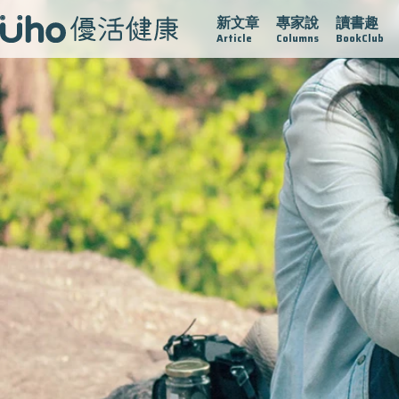
新文章
專家說
讀書趣
疫情保衛戰
再生醫學
愛的未來視
認識攝護腺肥大
Article
Columns
BookClub