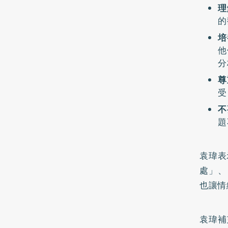
理
的
培
他
分
尊
受
不
題
袁瑋表
處」、
也讓情
袁瑋補