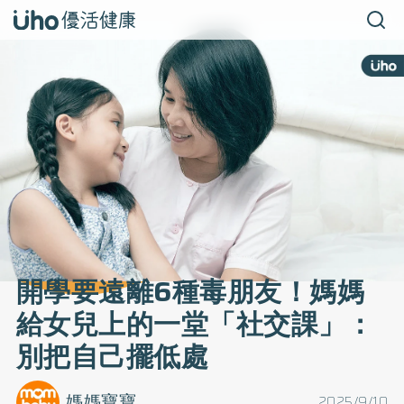
開學要遠離6種毒朋友！媽媽
給女兒上的一堂「社交課」：
別把自己擺低處
媽媽寶寶
2025/9/10