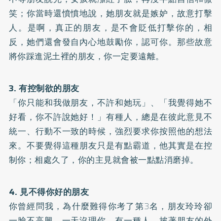
笑；你當時還憤憤地說，她朋友就是嫉妒，故意打擊
人。是啊，真正的朋友，是不會貶低打擊你的，相
反，她們還會發自內心地鼓勵你，認可你。那些故意
將你踩進泥土裡的朋友，你一定要遠離。
3. 有控制欲的朋友
「你只能和我做朋友，不許和她玩」、「我覺得她不
好看，你不許說她好！」有種人，總是在彼此意見不
統一、行動不一致的時候，強烈要求你按照他的想法
來。不要覺得這種朋友只是有點霸道，他其實是在控
制你；相處久了，你的主見就會被一點點消磨掉。
4. 見不得你好的朋友
你曾經問我，為什麼難得你考了第3名，朋友玲玲卻
一臉不高興，一天沒理你。有一種人，披著朋友的外