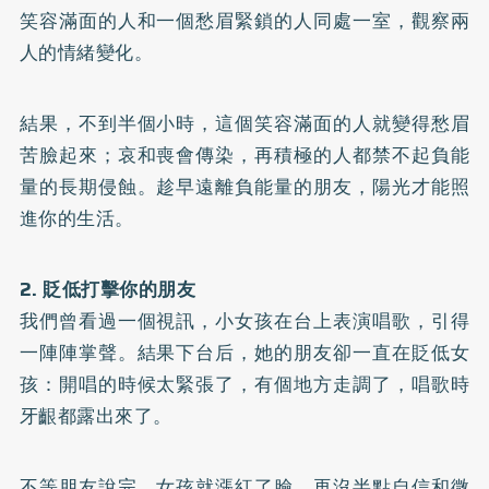
笑容滿面的人和一個愁眉緊鎖的人同處一室，觀察兩
人的情緒變化。
結果，不到半個小時，這個笑容滿面的人就變得愁眉
苦臉起來；哀和喪會傳染，再積極的人都禁不起負能
量的長期侵蝕。趁早遠離負能量的朋友，陽光才能照
進你的生活。
2. 貶低打擊你的朋友
我們曾看過一個視訊，小女孩在台上表演唱歌，引得
一陣陣掌聲。結果下台后，她的朋友卻一直在貶低女
孩：開唱的時候太緊張了，有個地方走調了，唱歌時
牙齦都露出來了。
不等朋友說完，女孩就漲紅了臉，再沒半點自信和微