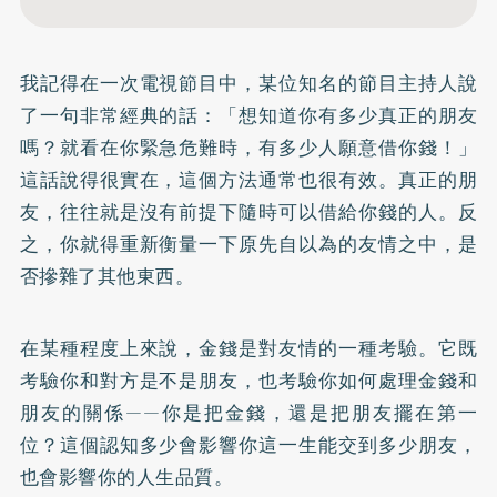
我記得在一次電視節目中，某位知名的節目主持人說
了一句非常經典的話：「想知道你有多少真正的朋友
嗎？就看在你緊急危難時，有多少人願意借你錢！」
這話說得很實在，這個方法通常也很有效。真正的朋
友，往往就是沒有前提下隨時可以借給你錢的人。反
之，你就得重新衡量一下原先自以為的友情之中，是
否摻雜了其他東西。
在某種程度上來說，金錢是對友情的一種考驗。它既
考驗你和對方是不是朋友，也考驗你如何處理金錢和
朋友的關係——你是把金錢，還是把朋友擺在第一
位？這個認知多少會影響你這一生能交到多少朋友，
也會影響你的人生品質。