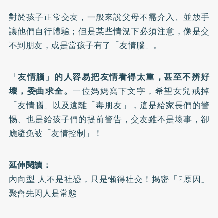
對於孩子正常交友，一般來說父母不需介入、並放手
讓他們自行體驗；但是某些情況下必須注意，像是交
不到朋友，或是當孩子有了「友情腦」。
「友情腦」的人容易把友情看得太重，甚至不辨好
壞，委曲求全。
一位媽媽寫下文字，希望女兒戒掉
「友情腦」以及遠離「毒朋友」，這是給家長們的警
惕、也是給孩子們的提前警告，交友雖不是壞事，卻
應避免被「友情控制」！
延伸閱讀：
內向型I人不是社恐，只是懶得社交！揭密「2原因」
聚會先閃人是常態