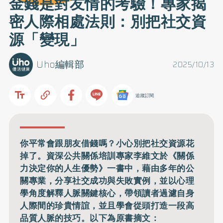
金錢是對友情的考驗！專家揭
密人際相處法則：別把社交資
源「變現」
Uho編輯部
2025/10/13
追蹤訂閱
你平常會跟朋友借錢嗎？小心別把社交資源花
掉了。資深公共關係培訓專家李維文於《關係
力決定你的人生優勢》一書中，藉由多年的公
關專業，分享社交成功與失敗實例，並以心理
學角度解釋人脈關鍵核心，帶領讀者過濾自身
人際間的珍貴情誼，並且學會從頭打造一段高
品質人脈的技巧。以下為原書摘文：