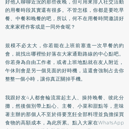
好他人聊聊近況的那些夜晚，但可用來排入社交活動
的用餐時段其實還有很多。不管怎樣，你都是要吃早
餐、中餐和晚餐的吧，所以，何不在用餐時間邀請好
友來家裡作客或是一同外食呢？
規模不必太大，你若能在上班前塞進一次早餐的約
會，就找出哪裡恰好落在大家通勤路線的中心點吧。
你若身為自由工作者，或者上班地點就在友人附近，
午休則會是另一個見面的好時機，這還會強制占去你
整整一個小時，讓你真正關掉手機。
我跟好友4人都會輪流當起主人、操持晚餐、彼此分
攤，然後個別帶上點心、主餐、小菜和甜點等，意味
著主辦的那個人不至於得要烹飪全部料理並負擔採買
食物的高額成本，為此所累。點入大家在WhatsApp