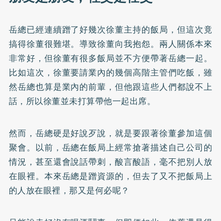
岳總已經連續蹭了好幾次徐董主持的飯局，但這次竟
搞得徐董很難堪。導致徐董向我抱怨。兩人關係本來
非常好，但徐董有很多飯局並不方便帶著岳總一起。
比如這次，徐董要請業內的幾個高階主管們吃飯，雖
然岳總也算是業內的前輩，但他跟這些人們都說不上
話，所以徐董並未打算帶他一起出席。
然而，岳總硬是好說歹說，就是要跟著徐董參加這個
聚會。以前，岳總在飯局上經常搶著描述自己公司的
情況，甚至還會說話帶刺，酸言酸語，毫不把別人放
在眼裡。本來岳總是蹭資源的，但去了又不把飯局上
的人放在眼裡，那又是何必呢？