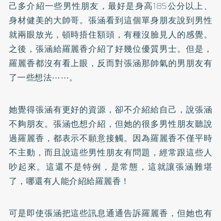
己多介紹一些男性朋友，最好是身高185公分以上、
身材健美的大帥哥。張涵看到這個單身朋友說到男性
就兩眼放光，頓時捂住額頭，有種沒臉見人的感覺。
之後，張涵給羅麗香介紹了好幾位優質男士。但是，
羅麗香都沒有看上眼，反而對張涵那帥氣的男朋友有
了一些想法⋯⋯。
她覺得張涵有更好的資源，卻不介紹給自己，說張涵
不夠朋友。張涵也想介紹，但她的很多男性朋友聽說
過羅麗香，都表示不願意接觸。因為羅麗香不僅平時
不主動，而且說這些男性朋友有問題，經常跟這些人
吵起來。這還不是特例，是常態，這就讓張涵難堪
了，哪還有人能介紹給羅麗香！
可是即使張涵把這些訊息通通告訴羅麗香，但她也有