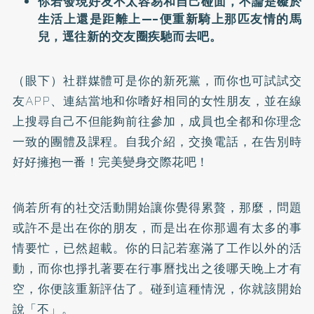
你若發現好友不太容易和自己碰面，不論是礙於
生活上還是距離上—–便重新騎上那匹友情的馬
兒，逕往新的交友圈疾馳而去吧。
（眼下）社群媒體可是你的新死黨，而你也可試試交
友APP、連結當地和你嗜好相同的女性朋友，並在線
上搜尋自己不但能夠前往參加，成員也全都和你理念
一致的團體及課程。自我介紹，交換電話，在告別時
好好擁抱一番！完美變身交際花吧！
倘若所有的社交活動開始讓你覺得累贅，那麼，問題
或許不是出在你的朋友，而是出在你那週有太多的事
情要忙，已然超載。你的日記若塞滿了工作以外的活
動，而你也掙扎著要在行事曆找出之後哪天晚上才有
空，你便該重新評估了。碰到這種情況，你就該開始
說「不」。