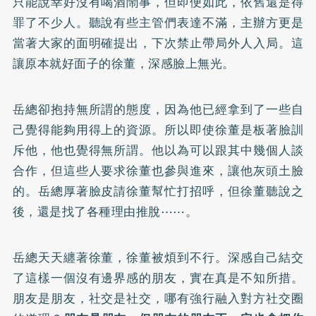
只能說幸好沒有喝酒鬧事，但即便如此，依舊還是得
罪了不少人。聽說有些主管們表達不滿，主辦方更是
當著大家的面明確提出，下次禁止帶局外人入局。這
讓原本就好面子的徐董，深感臉上無光。
岳總卻抱持無所謂的態度，因為他已經拿到了一些自
己覺得能夠用得上的資源。所以即使徐董是板著臉訓
斥他，他也覺得無所謂。他以為可以跟其中幾個人談
合作，但這些人要求徐董也參與進來，讓他灰頭土臉
的。岳總厚著臉皮請徐董幫忙打招呼，但徐董聽說之
後，還是找了各種理由推脫⋯⋯。
岳總天天纏著徐董，徐董被煩到不行。深感自己結交
了這樣一個沒有邊界感的朋友，實在真是不知所措。
朋友是朋友，社交是社交，哪有強行融入對方社交圈