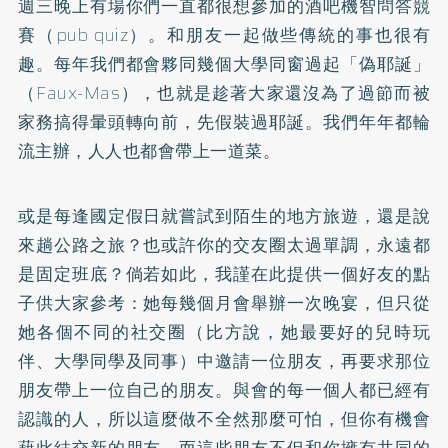
週三晚上有場你們一直都很想參加的酒吧機智問答競
賽（pub quiz）。和朋友一起做些傳統的事也很有
趣。每年我們都會夥同幾個大學同窗過起「偽耶誕」
（Faux-Mas），也就是趁著大家還沒為了過節而被
家務搞得暈頭轉向前，先假裝過耶誕。我們年年都輪
流主辦，人人也都會帶上一道菜。
或是每逢國定假日就嘗試到陌生的地方旅遊，還是說
來趟公路之旅？也或許你的交友圈太過單調，永遠都
是固定班底？倘若如此，我謹在此提供一個好友的點
子供大家參考：她每幾個月會舉辦一次晚宴，但只從
她各個不同的社交圈（比方說，她最要好的兒時玩
伴、大學同學及同事）中邀請一位朋友，再要求那位
朋友帶上一位自己的朋友。與會的每一個人都已經有
認識的人，所以這麼做不全然那麼可怕，但你有機會
藉此結交新的朋友，而這些朋友不但和你擁有共同的