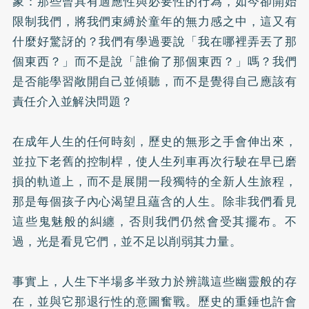
象：那些曾具有適應性與必要性的行為，如今卻開始
限制我們，將我們束縛於童年的無力感之中，這又有
什麼好驚訝的？我們有學過要說「我在哪裡弄丟了那
個東西？」而不是說「誰偷了那個東西？」嗎？我們
是否能學習敞開自己並傾聽，而不是覺得自己應該有
責任介入並解決問題？
在成年人生的任何時刻，歷史的無形之手會伸出來，
並拉下老舊的控制桿，使人生列車再次行駛在早已磨
損的軌道上，而不是展開一段獨特的全新人生旅程，
那是每個孩子內心渴望且蘊含的人生。除非我們看見
這些鬼魅般的糾纏，否則我們仍然會受其擺布。不
過，光是看見它們，並不足以削弱其力量。
事實上，人生下半場多半致力於辨識這些幽靈般的存
在，並與它那退行性的意圖奮戰。歷史的重錘也許會