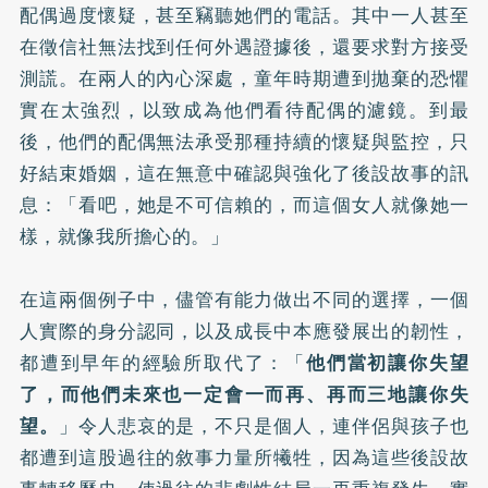
配偶過度懷疑，甚至竊聽她們的電話。其中一人甚至
在徵信社無法找到任何外遇證據後，還要求對方接受
測謊。在兩人的內心深處，童年時期遭到拋棄的恐懼
實在太強烈，以致成為他們看待配偶的濾鏡。到最
後，他們的配偶無法承受那種持續的懷疑與監控，只
好結束婚姻，這在無意中確認與強化了後設故事的訊
息：「看吧，她是不可信賴的，而這個女人就像她一
樣，就像我所擔心的。」
在這兩個例子中，儘管有能力做出不同的選擇，一個
人實際的身分認同，以及成長中本應發展出的韌性，
都遭到早年的經驗所取代了：「
他們當初讓你失望
了，而他們未來也一定會一而再、再而三地讓你失
望。
」令人悲哀的是，不只是個人，連伴侶與孩子也
都遭到這股過往的敘事力量所犧牲，因為這些後設故