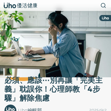
必須、應該⋯別再讓「完美主
義」耽誤你！心理師教「4步
驟」解除焦慮
Uho編輯部
2025/9/2