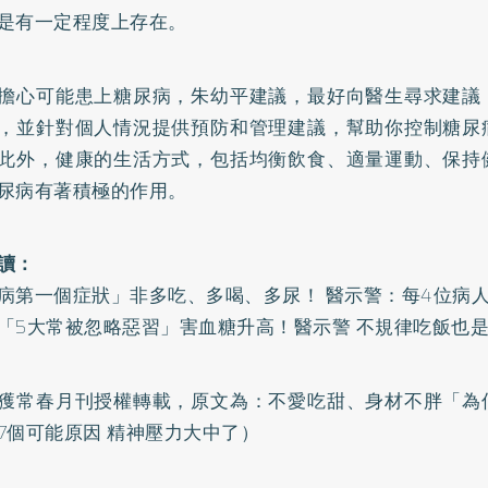
是有一定程度上存在。
擔心可能患上糖尿病，朱幼平建議，最好向醫生尋求建議
，並針對個人情況提供預防和管理建議，幫助你控制糖尿
此外，健康的生活方式，包括均衡飲食、適量運動、保持
尿病有著積極的作用。
讀：
病第一個症狀」非多吃、多喝、多尿！ 醫示警：每4位病人
「5大常被忽略惡習」害血糖升高！醫示警 不規律吃飯也
獲常春月刊授權轉載，原文為：
不愛吃甜、身材不胖「為
7個可能原因 精神壓力大中了
）