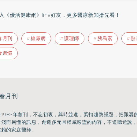
入
《優活健康網》line好友
，更多醫療新知搶先看！
春月刊
糖尿病
護理師
胰島素
熱
食習慣
春月刊
1983年創刊，不忘初衷，與時並進，
緊扣趨勢議題，把艱澀
常淺而易懂的訊息，創造多元且權威嚴謹的內容，
不道聽途說
信賴的家庭醫師。