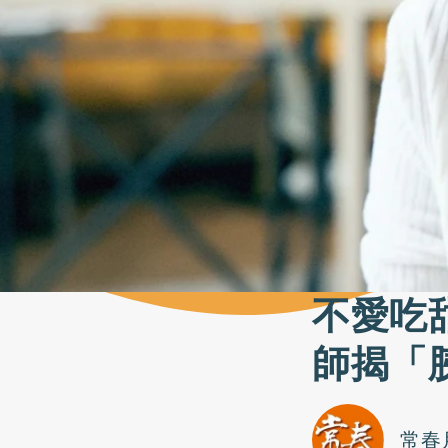
不愛吃
師揭「
常春