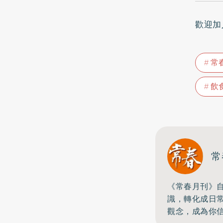
歡迎加
常
飲
常
《常春月刊》自
識，
轉化成日
觀念，成為你