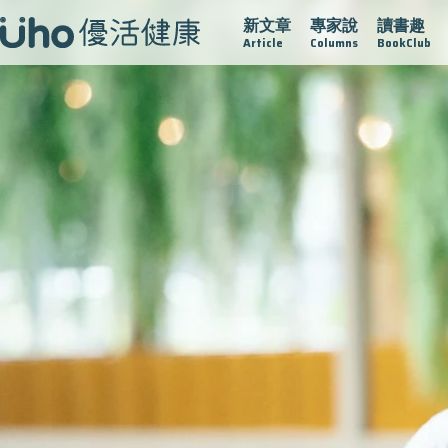
新文章
專家說
讀書趣
疫情保衛戰
再生醫學
愛的未來視
認識攝護腺肥大
Article
Columns
BookClub