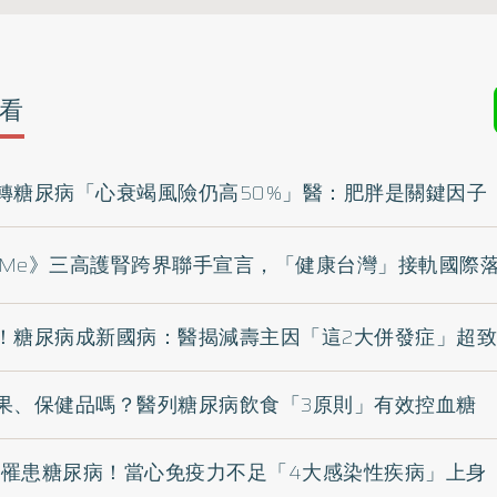
看
轉糖尿病「心衰竭風險仍高50%」醫：肥胖是關鍵因子
aReMe》三高護腎跨界聯手宣言，「健康台灣」接軌國際
！糖尿病成新國病：醫揭減壽主因「這2大併發症」超
果、保健品嗎？醫列糖尿病飲食「3原則」有效控血糖
1人罹患糖尿病！當心免疫力不足「4大感染性疾病」上身