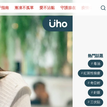
單
愛不沾黏
守護腺在
疫情保衛戰
再生醫學
愛的未
熱門話題
熱門話題
毒油
毒油
紅斑性狼瘡
紅斑性狼瘡
奇亞籽
奇亞籽
針眼
針眼
三伏貼
三伏貼