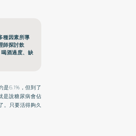
多種因素所導
理師探討飲
、喝酒過度、缺
是6.1%，但到了
也就是說糖尿病會佔
了。只要活得夠久