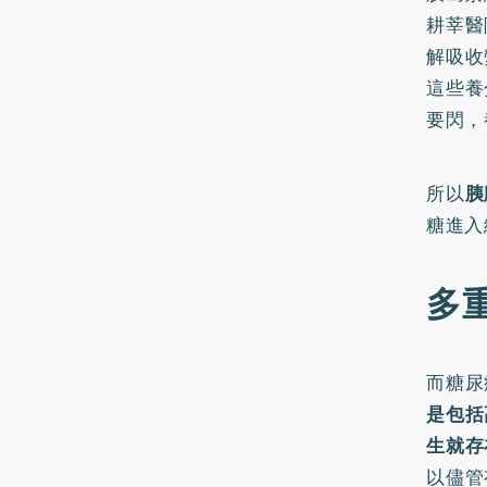
耕莘醫
解吸收
這些養
要閃，
所以
胰
糖進入
多
而糖尿
是包括
生就存
以儘管