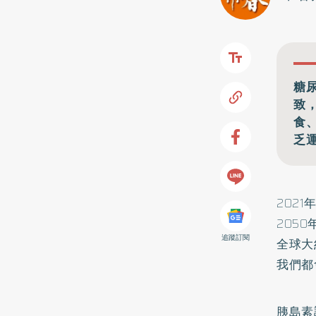
糖
致
食
乏
202
205
追蹤訂閱
全球大
我們都
胰島素