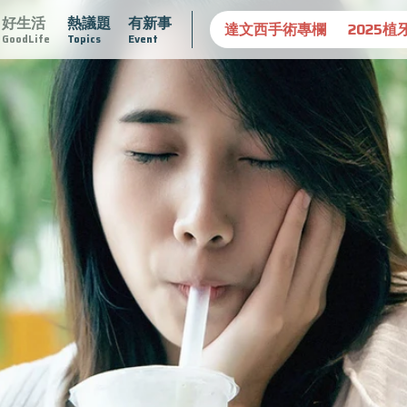
好生活
熱議題
有新事
守護骨骼健康
達文西手術專欄
2025植牙指南
漸凍不孤
GoodLife
Topics
Event