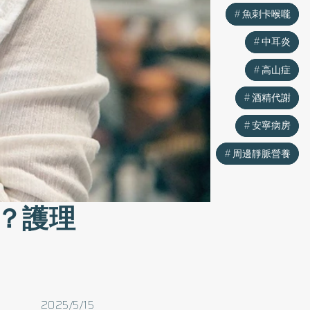
魚刺卡喉嚨
魚刺卡喉嚨
中耳炎
中耳炎
高山症
高山症
酒精代謝
酒精代謝
安寧病房
安寧病房
周邊靜脈營養
周邊靜脈營養
？護理
2025/5/15