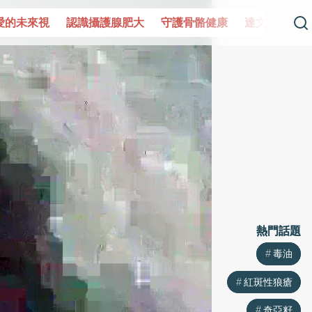
愛的未來視
認識攝護腺肥大
守護骨骼健康
達文西手術專
熱門話題
熱門話題
毒油
毒油
紅斑性狼瘡
紅斑性狼瘡
奇亞籽
奇亞籽