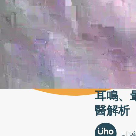
耳鳴、
醫解析
Uh