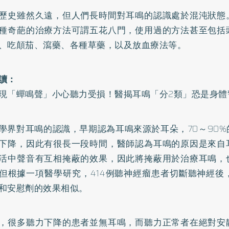
歷史雖然久遠，但人們長時間對耳鳴的認識處於混沌狀態
種奇葩的治療方法可謂五花八門，使用過的方法甚至包括
、吃顛茄、瀉藥、各種草藥，以及放血療法等。
讀：
現「蟬鳴聲」小心聽力受損！醫揭耳鳴「分2類」恐是身體
學界對耳鳴的認識，早期認為耳鳴來源於耳朵，70～90
下降，因此有很長一段時間，醫師認為耳鳴的原因是來自
活中聲音有互相掩蔽的效果，因此將掩蔽用於治療耳鳴，
但根據一項醫學研究，414例聽神經瘤患者切斷聽神經後
和安慰劑的效果相似。
，很多聽力下降的患者並無耳鳴，而聽力正常者在絕對安