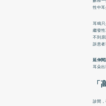
解釋一
性中耳
耳鳴只
繼發性
不到原
訴患者
延伸閱
耳朵出
「
診間，