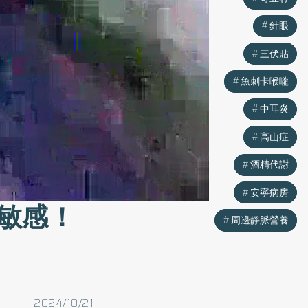
針眼
針眼
三伏貼
三伏貼
魚刺卡喉嚨
魚刺卡喉嚨
中耳炎
中耳炎
高山症
高山症
酒精代謝
酒精代謝
安寧病房
安寧病房
敏感！
周邊靜脈營養
周邊靜脈營養
2024/10/21