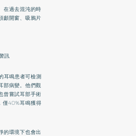
。在過去混沌的時
頭顱開窗、吸鴉片
警訊
%的耳鳴患者可檢測
耳部病變。他們觀
也曾嘗試耳部手術
，僅40%耳鳴獲得
靜的環境下也會出