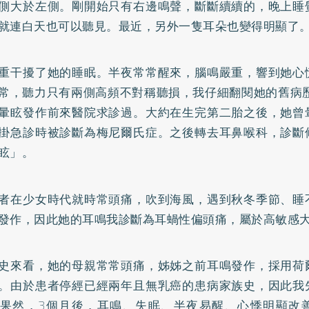
側大於左側。剛開始只有右邊鳴聲，斷斷續續的，晚上睡
就連白天也可以聽見。最近，另外一隻耳朵也變得明顯了
重干擾了她的睡眠。半夜常常醒來，腦鳴嚴重，響到她心
常，聽力只有兩側高頻不對稱聽損，我仔細翻閱她的舊病歷
暈眩發作前來醫院求診過。大約在生完第二胎之後，她曾
掛急診時被診斷為梅尼爾氏症。之後轉去耳鼻喉科，診斷
眩」。
者在少女時代就時常頭痛，吹到海風，遇到秋冬季節、睡
發作，因此她的耳鳴我診斷為耳蝸性偏頭痛，屬於高敏感
史來看，她的母親常常頭痛，姊姊之前耳鳴發作，採用荷
。由於患者停經已經兩年且無乳癌的患病家族史，因此我
果然，3個月後，耳鳴、失眠、半夜易醒、心悸明顯改