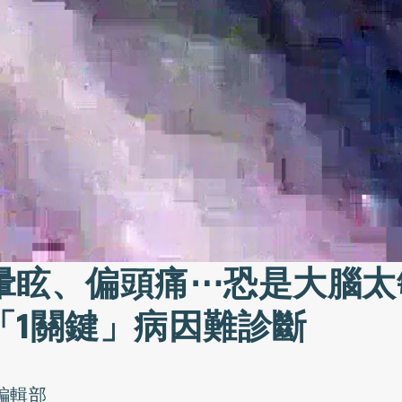
暈眩、偏頭痛⋯恐是大腦太
「1關鍵」病因難診斷
o編輯部