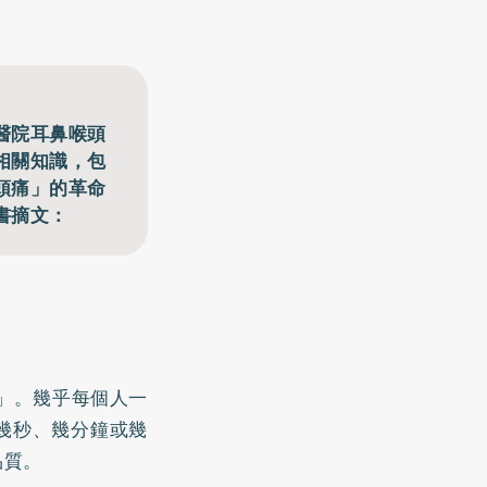
醫院耳鼻喉頭
相關知識，包
頭痛」的革命
書摘文：
ng」。幾乎每個人一
幾秒、幾分鐘或幾
品質。