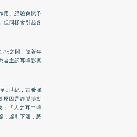
作用。經驗會賦予
，但同樣會引起各
。
2.7%之間，隨著年
患者主訴耳鳴影響
4至5世紀，古希臘
主要原因是靜脈搏動
載：「人之耳中鳴
虛，虛則下溜，脈