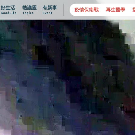
好生活
熱議題
有新事
不孤單
愛不沾黏
守護腺在
疫情保衛戰
再生醫學
GoodLife
Topics
Event