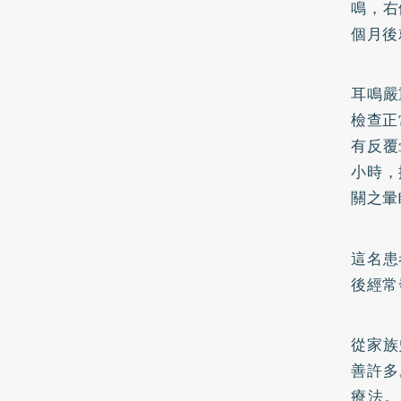
鳴，右
個月後
耳鳴嚴
檢查正
有反覆
小時，
關之暈
這名患
後經常
從家族
善許多
療法。