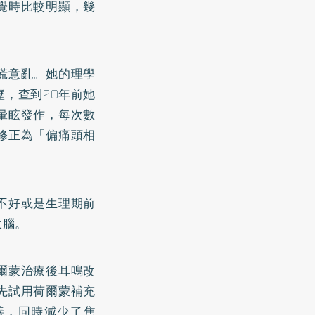
覺時比較明顯，幾
。
慌意亂。她的理學
，查到20年前她
暈眩發作，每次數
修正為「偏痛頭相
不好或是生理期前
大腦。
爾蒙治療後耳鳴改
先試用荷爾蒙補充
善，同時減少了焦