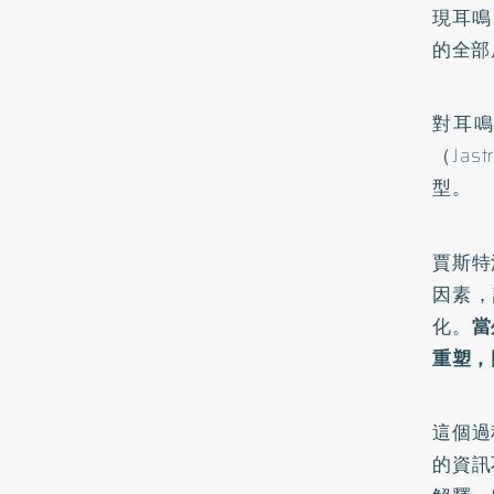
現耳鳴
的全部
對耳
（Ja
型。
賈斯特
因素，
化。
當
重塑，
這個過
的資訊