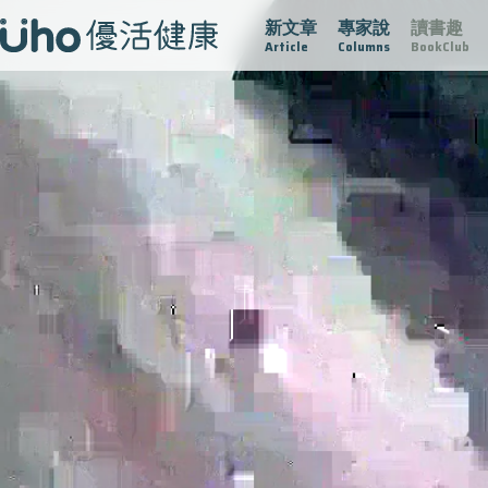
新文章
專家說
讀書趣
大
守護骨骼健康
達文西手術專欄
2025植牙指南
漸凍
Article
Columns
BookClub