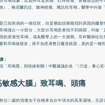
些耳鳴現象，比如外耳道異物、耵聹栓塞、各種類型的中
炎）、梅尼爾氏症、聽神經瘤、雜訊性耳鳴，醫學中叫做
是已知疾病的一個症狀，但是猶如頭痛能找到原因的繼發
耳鳴僅占一小部分，大部分耳鳴患者找不到病因，叫做「
因的原發性耳鳴，成為醫學上的一大挑戰。耳科醫師往往
要和耳鳴做朋友，殊不知患者整日魔音繞梁，真的是一種
讀：
現「耳鳴聲」與情緒有關！中醫建議針灸「5穴道」養心安
高敏感大腦」致耳鳴、頭痛
有位51歲的清瘦女子自稱來自台中清水的高美濕地，主訴