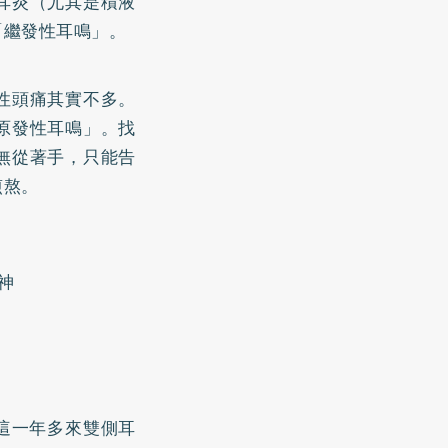
耳炎（尤其是積液
「繼發性耳鳴」。
性頭痛其實不多。
原發性耳鳴」。找
無從著手，只能告
煎熬。
神
這一年多來雙側耳