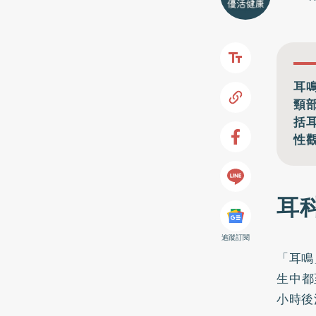
耳
頸
括
性
耳
追蹤訂閱
「耳鳴」
生中都
小時後