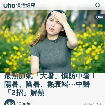
最熱節氣「大暑」慎防中暑！
陽暑、陰暑、熱衰竭⋯中醫
「2招」解熱
馮逸華
2024/7/19