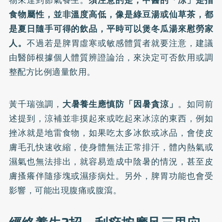
物來達到節氣養生。
須注意的是，中醫的「涼」是指
食物屬性，並非溫度高低，像是綠豆湯或仙草茶，都
是夏日隨手可得的飲品，平時可以煲冬瓜湯來慰勞家
人。
不過若是脾胃虛寒或敏感體質者就要注意，建議
由醫師根據個人體質辨證論治，來決定可否飲用或調
整配方比例適量飲用。
黃千瑞強調，
大暑養生應慎防「因暑貪涼」
。如同前
述提到，涼補並非摸起來或吃起來冰涼的東西，例如
挫冰就是地雷食物，如果吃太多冰飲或冰品，會使皮
膚毛孔快速收縮，使身體無法正常排汗，體內熱氣或
濕氣也無法排出，就容易造成中陰暑的情況，甚至皮
膚搔癢伴隨疹塊或濕疹病灶。另外，脾胃功能也會受
影響，可能出現腹痛或腹瀉。