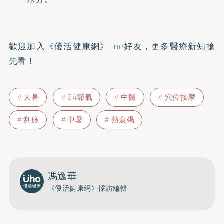
歡迎加入
《優活健康網》line好友
，更多醫療新知搶
先看！
大暑
24節氣
中醫
穴位按摩
刮痧
中暑
熱衰竭
馮逸華
《優活健康網》採訪編輯