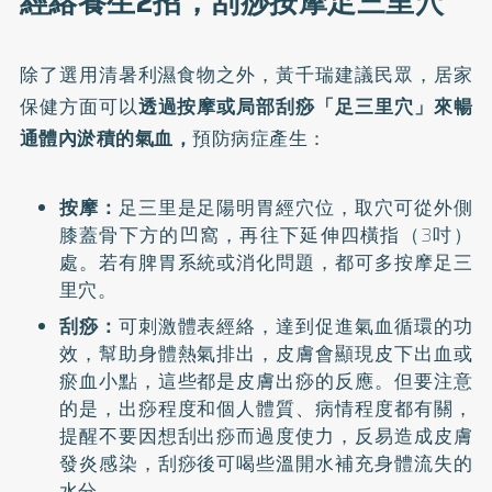
經絡養生2招，刮痧按摩足三里穴
除了選用清暑利濕食物之外，黃千瑞建議民眾，居家
保健方面可以
透過按摩或局部刮痧「足三里穴」來暢
通體內淤積的氣血，
預防病症產生：
按摩：
足三里是足陽明胃經穴位，取穴可從外側
膝蓋骨下方的凹窩，再往下延伸四橫指（3吋）
處。若有脾胃系統或消化問題，都可多按摩足三
里穴。
刮痧：
可刺激體表經絡，達到促進氣血循環的功
效，幫助身體熱氣排出，皮膚會顯現皮下出血或
瘀血小點，這些都是皮膚出痧的反應。但要注意
的是，出痧程度和個人體質、病情程度都有關，
提醒不要因想刮出痧而過度使力，反易造成皮膚
發炎感染，刮痧後可喝些溫開水補充身體流失的
水分。