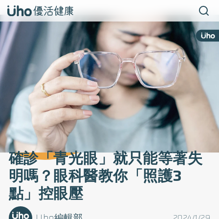
確診「青光眼」就只能等著失
明嗎？眼科醫教你「照護3
點」控眼壓
Uho編輯部
2024/1/29