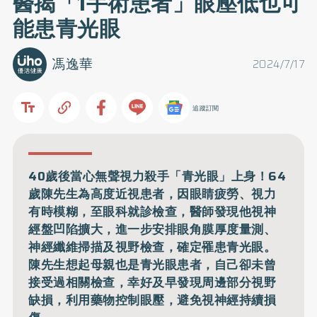
醫揭「1手術患者」眼壓低也可
能患青光眼
馮逸華
2024/7/17
追蹤訂閱
40歲後當心無聲視力殺手「青光眼」上身！64
歲陳先生為高度近視患者，因眼睛疲勞、視力
有時模糊，至眼科就診檢查，醫師發現他視神
經盤凹陷擴大，進一步安排眼角膜厚度量測、
神經纖維掃描及視野檢查，確定罹患青光眼。
陳先生想起母親也是青光眼患者，自己卻未曾
接受過相關檢查，幸好及早發現周邊部分視野
缺損，利用藥物控制眼壓，避免視神經持續損