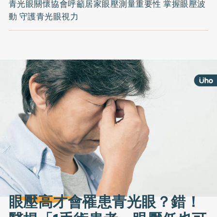
青光眼關懷協會呼籲居家眼壓測量重要性 掌握眼壓波
動 守護青光眼視力
眼壓高才會罹患青光眼？錯！