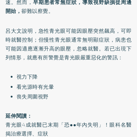
速。然而，
早期患者常無症狀，導致視野缺損從周邊
開始，
卻難以察覺。
呂大文說明，急性青光眼可能因眼壓突然飆高，可即
時就醫控制；但慢性青光眼通常無明顯症狀，病患也
可能因適應逐漸升高的眼壓，忽略就醫。若已出現下
列情形，就應有所警覺是青光眼嚴重惡化的警訊：
視力下降
看光源時有光暈
喪失周圍視野
延伸閱讀：
青光眼4成就醫已末期「恐●●年內失明」！眼科名醫
揭治療選擇、症狀