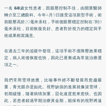
一名
68
歲女性患者，因眼壓控制不佳，由開業醫師
轉介至三總眼科。今年4月9日接受這項新型手術，術
前眼壓高於20毫米汞柱，手術後眼壓穩定控制在7到8
毫米汞柱，目前恢復良好。患者對於視力的穩定與手
術成果相當滿意。
在過去三年的追蹤中發現，這項手術不僅降壓效果穩
定，病人術後恢復也快，因此已逐漸成為常規治療選
項之一。
我們常用雪球效應，比喻事件經不斷發展而愈趨嚴
重，青光眼亦是如此。視野缺損的進展就像滾雪球，
初期緩慢，隨著病情加重，惡化速度愈來愈快。也因
此，若患者錯過早期治療黃金期，能保有的視野將遠