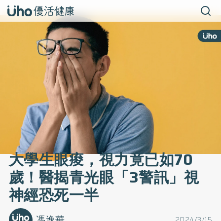
大學生眼痠，視力竟已如70
歲！醫揭青光眼「3警訊」視
神經恐死一半
馮逸華
2024/3/15