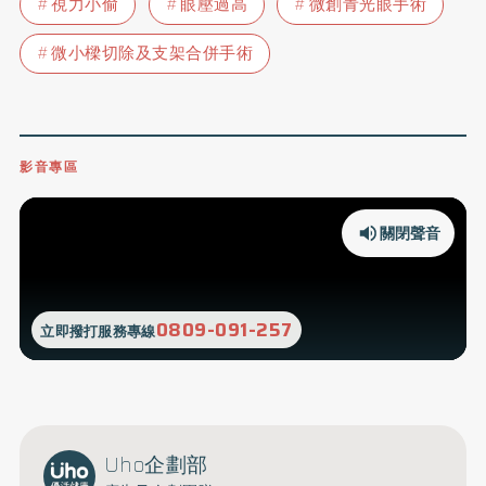
視力小偷
眼壓過高
微創青光眼手術
微小樑切除及支架合併手術
影音專區
關閉聲音
0809-091-257
立即撥打服務專線
Uho企劃部