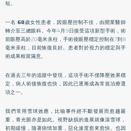
短。
一名
68
歲女性患者，因眼壓控制不佳，由開業醫師
轉介至三總眼科。今年4月9日接受這項新型手術，術
前眼壓高於20毫米汞柱，手術後眼壓穩定控制在7到8
毫米汞柱，目前恢復良好。患者對於視力的穩定與手
術成果相當滿意。
在過去三年的追蹤中發現，這項手術不僅降壓效果穩
定，病人術後恢復也快，因此已逐漸成為常規治療選
項之一。
我們常用雪球效應，比喻事件經不斷發展而愈趨嚴
重，青光眼亦是如此。視野缺損的進展就像滾雪球，
初期緩慢，隨著病情加重，惡化速度愈來愈快。也因