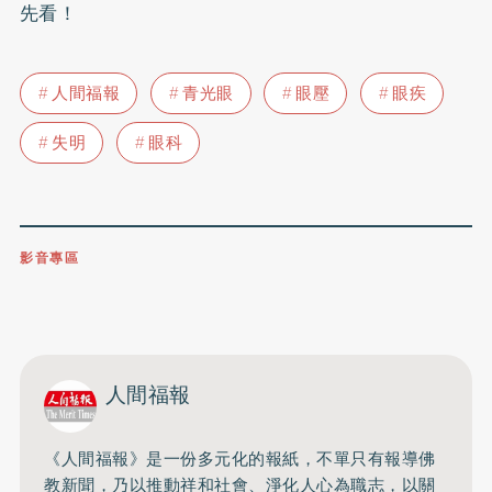
先看！
人間福報
青光眼
眼壓
眼疾
失明
眼科
影音專區
0809-091-257
立即撥打服務專線
開啟聲音
人間福報
《人間福報》是一份多元化的報紙，不單只有報導佛
教新聞，乃以推動祥和社會、淨化人心為職志，以關