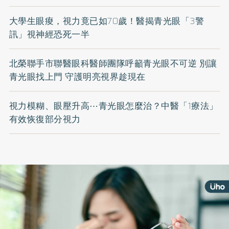
大學生眼痠，視力竟已如70歲！醫揭青光眼「3警
訊」視神經恐死一半
北榮聯手市聯醫眼科醫師團隊呼籲青光眼不可逆 別讓
青光眼找上門 守護明亮視界趁現在
視力模糊、眼壓升高⋯青光眼怎麼治？中醫「1療法」
有效恢復部分視力