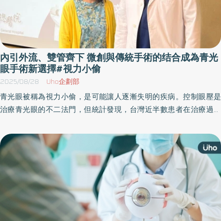
內引外流、雙管齊下 微創與傳統手術的结合成為青光
眼手術新選擇#視力小偷
2025/08/28
Uho企劃部
青光眼被稱為視力小偷，是可能讓人逐漸失明的疾病。控制眼壓是
治療青光眼的不二法門，但統計發現，台灣近半數患者在治療過程
中自行停藥，其中的8成因藥品副作用，在治療第一年便自己停止用
藥。如何建立正確觀念，鼓勵穩定治療青光眼，以免錯過治療黃金
期，是當前青光眼治療的重要課題。 台灣青光眼患者約占總人口
1.75%，年齡愈大，比率愈高。健保統計，青光眼就診人數從民國
105年的35萬人，到110年上升至43萬人，五年成長22%，原因在於
高度近視人口增加，眼科健檢普及與診斷科技進步，因此找到更多
患者。 青光眼因眼內液體，即房水液無法正常排出，造成眼壓過
高，壓迫視神經，使之受損萎縮，產生視野逐漸縮小。目前治療方