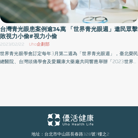
法主要是控制眼壓，當眼藥水、雷射治療效果不佳，或患者無法容
忍副作用時，一般會考慮手術。但傳統小樑青光眼濾過手術雖能有
效降低眼壓，但傷口大、造成患者術後恢復時間較長且風險較高，
影響患者接受度。 微創青光眼手術（minimally invasive glaucoma
台灣青光眼患案例逾34萬 「世界青光眼週」邀民眾擊
surgery, MIGS），將迷你引流管置入眼內，加強房水排出，控制眼
敗視力小偷#視力小偷
壓，特色是傷口小，術後併發症機率較低，恢復也更快 但是微創手
2023/02/22
Uho企劃部
術的缺點是降眼壓的幅度不夠大，所以對某些需要降壓較多的患
世界青光眼學會訂定每年3月第二週為「世界青光眼週」，臺北榮民
者，仍需依靠傳統的小樑濾過手術。 如何使用一個新的手術方式，
總醫院、台灣頭痛學會及愛爾康大藥廠共同響應舉辦「2023世界青
同時具有微創的特徵及小樑切除手術的降壓效果，是眼科一直在追
光眼週衛教講座」免費講座，呼籲民眾關注青光眼的威脅，守護眼
尋的方向。 三總眼科部在過去三年改良了傳統小樑手術恢復期長的
睛健康。活動將於3月12日(日)上午10點至12點，在集思台大會議中
缺點，以及微創手術降壓幅度不足的限制，發展出一種「微小樑切
心柏拉圖廳舉辦(捷運公館站2號出口步行2分鐘)。 青光眼難以察覺
除及支架合併手術」，作為青光眼治療的新方式。 由於此手術結合
卻對視力有嚴重影響 青光眼是世界第2大致盲原因，也是不可逆失明
了兩種術式的優點，因此被形容為「內引外流、雙管齊下」。實際
的首要致因，根據衛生福利部統計，台灣青光眼患者已超過34萬
臨床結果顯示，手術的降眼壓效果顯著，成功率提升，病人恢復期
人，平均每天增加50名患者，成長速度讓人心驚，此外伴隨著人口
也縮短。 一名 68歲女性患者，因眼壓控制不佳，由開業醫師轉介至
老化及近視族群增加，青光眼患者也不斷成長，且年齡層有年輕化
三總眼科。今年4月9日接受這項新型手術，術前眼壓高於20毫米汞
的趨勢，將對國人的視覺健康造成嚴重影響。但是青光眼初期症狀
柱，手術後眼壓穩定控制在7到8毫米汞柱，目前恢復良好。患者對
並不明顯，難以自我覺察，患者發現時通常病情已經相當嚴重，甚
地址：台北市中山區長春路328號7樓之2