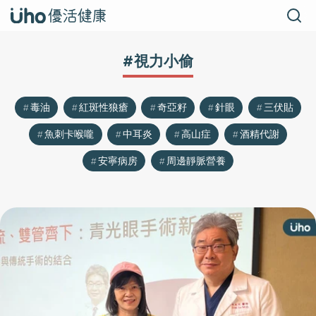
#視力小偷
毒油
紅斑性狼瘡
奇亞籽
針眼
三伏貼
魚刺卡喉嚨
中耳炎
高山症
酒精代謝
安寧病房
周邊靜脈營養