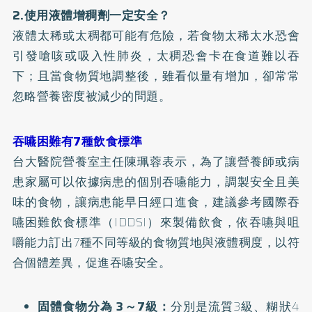
2.使用液體增稠劑一定安全？
液體太稀或太稠都可能有危險，若食物太稀太水恐會
引發嗆咳或吸入性肺炎，太稠恐會卡在食道難以吞
下；且當食物質地調整後，雖看似量有增加，卻常常
忽略營養密度被減少的問題。
吞嚥困難有7種飲食標準
台大醫院營養室主任陳珮蓉表示，為了讓營養師或病
患家屬可以依據病患的個別吞嚥能力，調製安全且美
味的食物，讓病患能早日經口進食，建議參考國際吞
嚥困難飲食標準（IDDSI）來製備飲食，依吞嚥與咀
嚼能力訂出7種不同等級的食物質地與液體稠度，以符
合個體差異，促進吞嚥安全。
固體食物分為 3～7級：
分別是流質3級、糊狀4