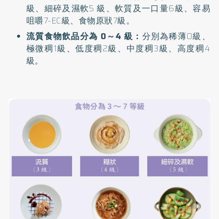
級、細碎及濕軟5 級、軟質及一口量6級、容易
咀嚼7-EC級、食物原狀7級。
流質食物飲品分為 0～4 級：
分別為稀薄0級、
極微稠1級、低度稠2級、中度稠3級、高度稠4
級。