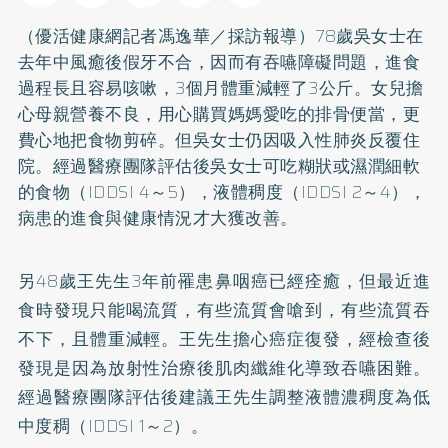
（優活健康網記者馮逸華／採訪報導）78歲吳女士在
去年
中風
癒後
假牙
不合，因而有吞嚥障礙問題，進食
過程長且容易咳嗽，3個月體重減輕了3公斤。女兒擔
心母親營養不良，用心購買媽媽愛吃的排骨便當，更
費心地把食物剪碎。但吳女士仍因吸入性肺炎反覆住
院。經過醫療團隊評估後吳女士可吃糊狀或濕潤細軟
的食物（IDDSI 4～5），液體稠度（IDDSI 2～4），
病患的進食與健康情況才大獲改善。
另48歲王先生3年前罹患鼻咽癌已經痊癒，但最近進
食時發現只能喝流質，有些流質會嗆到，有些流質吞
不下，且體重減輕。王先生擔心癌症復發，經檢查後
發現是因為放射性治療後肌肉纖維化導致吞嚥困難。
經過醫療團隊評估後建議王先生調整液體濃稠度為低
中度稠（IDDSI 1～2）。