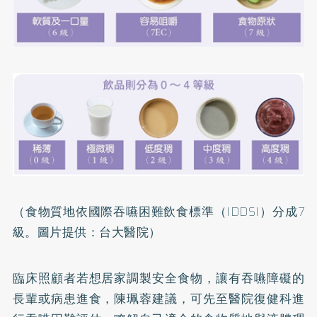
（食物質地依國際吞嚥困難飲食標準（IDDSI）分成7
級。圖片提供：台大醫院）
臨床照顧者若想居家調製安全食物，讓有吞嚥障礙的
長輩或病患進食，陳珮蓉建議，可先至醫院復健科進