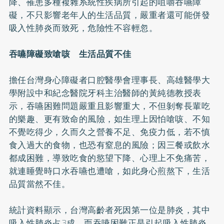
降、罹患多種複雜系統性疾病所引起的咀嚼吞嚥障
礙，不只影響老年人的生活品質，嚴重者還可能併發
吸入性肺炎而致死，危險性不容輕忽。
吞嚥障礙致嗆咳 生活品質不佳
擔任台灣身心障礙者口腔醫學會理事長、高雄醫學大
學附設中和紀念醫院牙科主治醫師的黃純德教授表
示，吞嚥困難問題嚴重且影響重大，不但剝奪長輩吃
的樂趣、更有致命的風險，如生理上因怕嗆咳、不知
不覺吃得少，久而久之營養不足、免疫力低，若不慎
食入過大的食物，也恐有窒息的風險；因三餐或飲水
都成困難，導致吃食的慾望下降、心理上不免痛苦，
就連睡覺時口水吞嚥也遭嗆，如此身心煎熬下，生活
品質當然不佳。
統計資料顯示，台灣高齡者死因第一位是肺炎，其中
吸入性肺炎占3成，而吞嚥困難正是引起吸入性肺炎