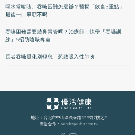
喝水常嗆咳、吞嚥困難怎麼辦？醫揭「飲食3重點」
最後一口寧願不喝
吞嚥困難需要裝鼻胃管嗎？治療師：快學「吞嚥訓
練」5招防嗆咳奪命
長者吞嚥退化別輕忽 恐致吸入性肺炎
地址：台北市中山區長春路328號7樓之2
廣告合作：
service@uho.com.tw