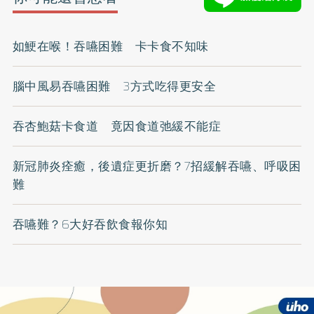
如鯁在喉！吞嚥困難 卡卡食不知味
腦中風易吞嚥困難 3方式吃得更安全
吞杏鮑菇卡食道 竟因食道弛緩不能症
新冠肺炎痊癒，後遺症更折磨？7招緩解吞嚥、呼吸困
難
吞嚥難？6大好吞飲食報你知