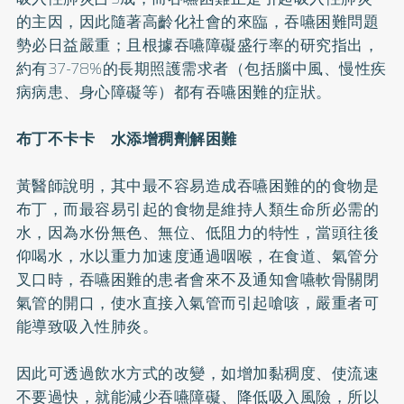
的主因，因此隨著高齡化社會的來臨，吞嚥困難問題
勢必日益嚴重；且根據吞嚥障礙盛行率的研究指出，
約有37-78%的長期照護需求者（包括腦
中風
、慢性疾
病病患、身心障礙等）都有吞嚥困難的症狀。
布丁不卡卡 水添增稠劑解困難
黃醫師說明，其中最不容易造成吞嚥困難的的食物是
布丁，而最容易引起的食物是維持人類生命所必需的
水，因為水份無色、無位、低阻力的特性，當頭往後
仰喝水，水以重力加速度通過咽喉，在食道、氣管分
叉口時，吞嚥困難的患者會來不及通知會嚥軟骨關閉
氣管的開口，使水直接入氣管而引起嗆咳，嚴重者可
能導致吸入性肺炎。
因此可透過飲水方式的改變，如增加黏稠度、使流速
不要過快，就能減少吞嚥障礙、降低吸入風險，所以