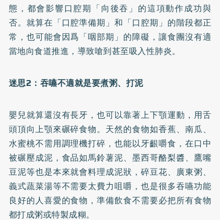
態，都會影響口腔期「向後吞」的這項動作成功與
否。就算在「口腔準備期」和「口腔期」的階段都正
常，也可能會因爲「咽部期」的障礙，讓食團沒有適
當地向食道推進，導致嗆到甚至吸入性肺炎。
迷思2
：吞嚥不適就是要煮粥、打泥
嬰兒就算還沒有長牙，也可以靠著上下顎運動，用舌
頭頂向上顎來碾碎食物。天然的食物如香蕉、南瓜、
水蜜桃不需用調理機打碎，也能以牙齦嚼食，在口中
被碾壓成泥，食品如馬鈴薯泥、墨西哥酪梨醬、鷹嘴
豆泥等也是本來就會料理成泥狀，碎豆花、廣東粥、
義式蔬菜湯等不需要太費力咀嚼，也是很多吞嚥功能
良好的人喜愛的食物，準備飲食不需要必把所有食物
都打成粥或特製成糊。