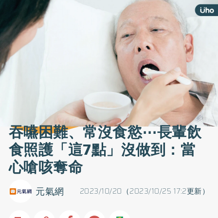
吞嚥困難、常沒食慾⋯長輩飲
食照護「這7點」沒做到：當
心嗆咳奪命
元氣網
2023/10/20（2023/10/25 17:2更新）