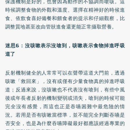
保護機制是好的，也會因為動作的不協調而嗆咳。這
時候調整食物的外觀和溫度、選擇在精神好的時候進
食、依飲食喜好備餐和餵食者的提示和仔細觀察，比
調整質地甚至改由管狀進食還更能正常攝取營養。
迷思6
：沒咳嗽表示沒嗆到，咳嗽表示食物掉進呼吸
道了
反射機制健全的人常常可以在聲帶這道大門前，透過
咳嗽「救回來」，沒有或僅有少量食物真的掉進呼吸
道；反過來說，沒咳嗽也不代表沒有嗆到，有些
中風
後或年長者反射的機制變弱或消失，嗆到的時候可能
完全沒有感覺，而這也正是吞嚥困難中最危險的情
況。若用是否有咳嗽當標準，並不能完全判斷吞嚥是
否安全，也是為什麼吞嚥障礙最好都應該經過專業的