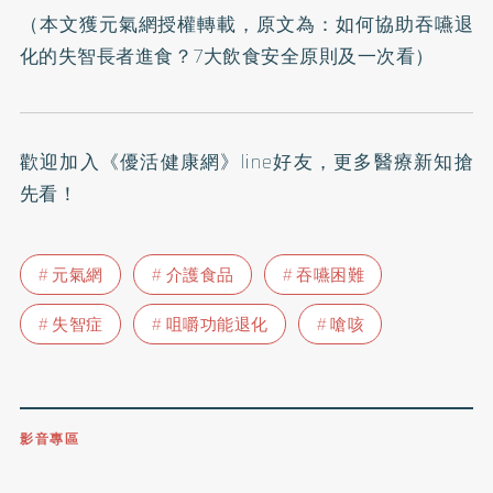
（本文獲元氣網授權轉載，原文為：
如何協助吞嚥退
化的失智長者進食？7大飲食安全原則及一次看
）
歡迎加入
《優活健康網》line好友
，更多醫療新知搶
先看！
元氣網
介護食品
吞嚥困難
失智症
咀嚼功能退化
嗆咳
影音專區
0809-091-257
立即撥打服務專線