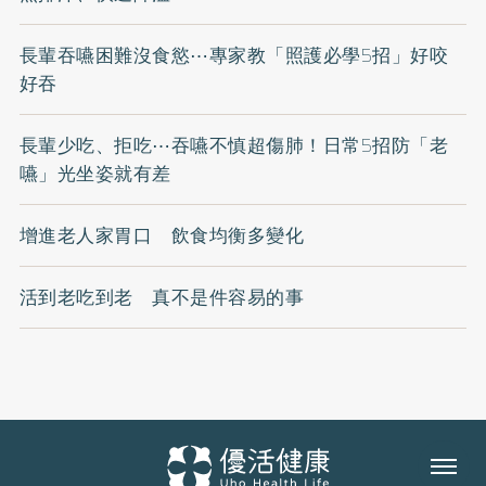
長輩吞嚥困難沒食慾⋯專家教「照護必學5招」好咬
好吞
長輩少吃、拒吃⋯吞嚥不慎超傷肺！日常5招防「老
嚥」光坐姿就有差
增進老人家胃口 飲食均衡多變化
活到老吃到老 真不是件容易的事
Menu