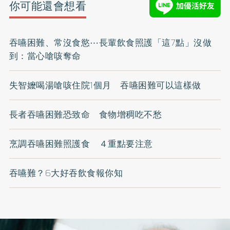
你可能還會想看
吞嚥困難、常沒食慾⋯長輩飲食照護「這7點」沒做
到：當心嗆咳奪命
失智嬤喝湯嗆咳住院1個月 吞嚥困難可以這樣做
長者吞嚥困難恐致命 食物增稠吃不愁
烹調吞嚥困難照護食 ４重點要注意
吞嚥難？6大好吞飲食報你知