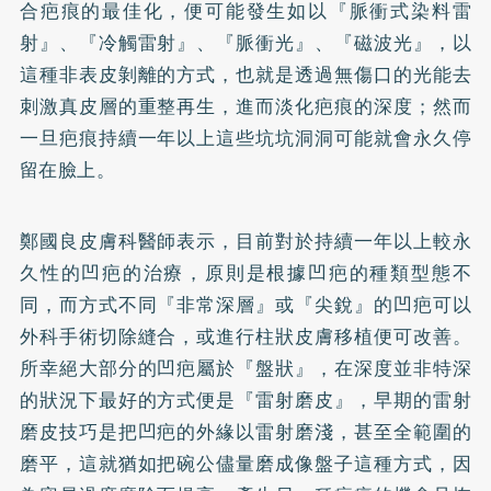
合疤痕的最佳化，便可能發生如以『脈衝式染料雷
射』、『冷觸雷射』、『脈衝光』、『磁波光』，以
這種非表皮剝離的方式，也就是透過無傷口的光能去
刺激真皮層的重整再生，進而淡化疤痕的深度；然而
一旦疤痕持續一年以上這些坑坑洞洞可能就會永久停
留在臉上。
鄭國良皮膚科醫師表示，目前對於持續一年以上較永
久性的凹疤的治療，原則是根據凹疤的種類型態不
同，而方式不同『非常深層』或『尖銳』的凹疤可以
外科手術切除縫合，或進行柱狀皮膚移植便可改善。
所幸絕大部分的凹疤屬於『盤狀』，在深度並非特深
的狀況下最好的方式便是『雷射磨皮』，早期的雷射
磨皮技巧是把凹疤的外緣以雷射磨淺，甚至全範圍的
磨平，這就猶如把碗公儘量磨成像盤子這種方式，因