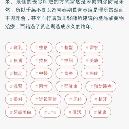
來。最佳的去除凹疤的方式當然是未雨綢繆防範未
然，所以千萬不要以為青春期長青春痘是理所當然而
不與理會，甚至自行購買非醫師所建議的產品或藥物
治療，而錯過了黃金期造成永久的烙印。
隆乳
整形
整型
雷射
皮膚
拉皮
抽脂
美膚
抗老
中醫
食療
癌症
洗腎
兩性
亞健康
預防醫療
眼科
近視雷射
牙科
植牙
牙齒美白
uho
優活
健康