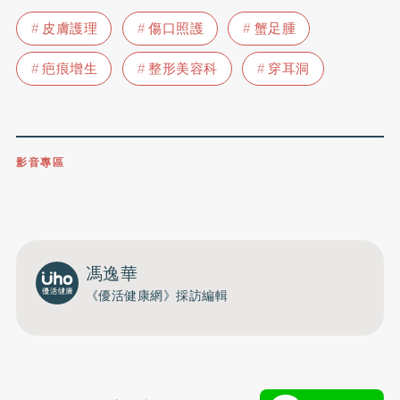
皮膚護理
傷口照護
蟹足腫
疤痕增生
整形美容科
穿耳洞
影音專區
0809-091-257
立即撥打服務專線
開啟聲音
馮逸華
《優活健康網》採訪編輯