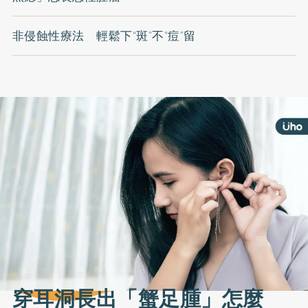
非侵蝕性療法 輕鬆下“斑”不“痘”留
穿耳洞長出「蟹足腫」怎麼