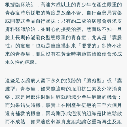
根據臨床統計，高達六成以上的青少年在產生嚴重的
青春痘時所採取的態度是放棄不管、自行至藥局買藥
或開架式產品自行塗抹；只有約二成的病患會尋求皮
膚科醫師診治，並耐心的接受治療。然而殊不知一旦
臉上長期佈滿發炎型態嚴重的青春痘，尤其是『囊腫
性』的
痘痘
！也就是痘痘摸起來『硬硬的』卻擠不出
來的青春痘，並且沒有在黃金時期適當治療便會形成
永久性的疤痕。
這些足以讓病人留下永久的痕跡的『膿皰型』或『囊
腫型』青春痘，如果能適時的服用抗生素及外塗消炎
藥，或是局部注射類固醇就能減少產生疤痕的機會；
而如果錯失時機，事實上在剛產生痘疤的三至六個月
還有補救的機會，因為剛形成疤痕的組織是比較鬆散
而不成熟，如果適度刺激真皮組織讓它重新再生及組