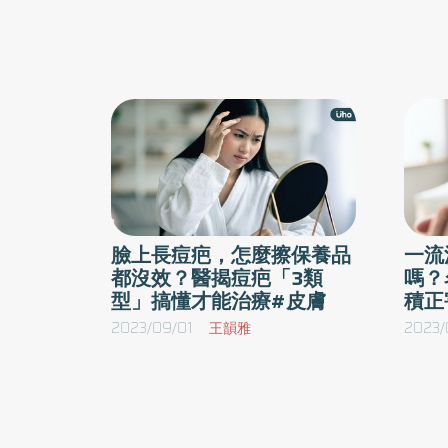
臉上長痘疤，怎麼擦保養品
一流
都沒效？醫揭痘疤「3類
嗎？
型」搞懂才能治療#皮膚
積正
2023/09/01
王韻雅
2023/