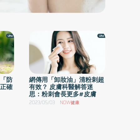
「防
網傳用「卸妝油」清粉刺超
正確
有效？ 皮膚科醫解答迷
思：粉刺會長更多#皮膚
2023/05/03
NOW健康