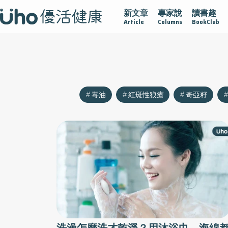
新文章
專家說
讀書趣
沾黏
守護腺在
疫情保衛戰
再生醫學
愛的未來視
Article
Columns
BookClub
毒油
紅斑性狼瘡
奇亞籽
洗澡怎麼洗才乾淨？用沐浴巾、海綿