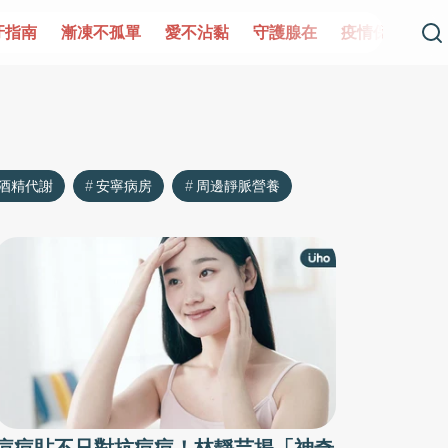
牙指南
漸凍不孤單
愛不沾黏
守護腺在
疫情保衛戰
酒精代謝
安寧病房
周邊靜脈營養
痘痘貼不只對抗痘痘！林靜芸揭「神奇