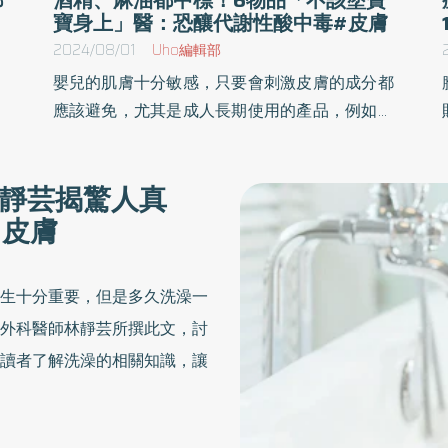
寶身上」醫：恐釀代謝性酸中毒#皮膚
2024/08/01
Uho編輯部
、
嬰兒的肌膚十分敏感，只要會刺激皮膚的成分都
表
應該避免，尤其是成人長期使用的產品，例如濕
皮
疹藥膏、防蚊精油⋯塗抹時覺得沒有問題，但用
不
在寶寶的皮膚上面，可能會出現副作用。《優活
靜芸揭驚人真
澡
健康網》特摘兒科醫師傑登所撰此文，分享「不
#皮膚
指
該塗寶寶身上」 的6種物品，快來看看你平常用
的物品有沒有上榜吧！
生十分重要，但是多久洗澡一
外科醫師林靜芸所撰此文，討
讀者了解洗澡的相關知識，讓