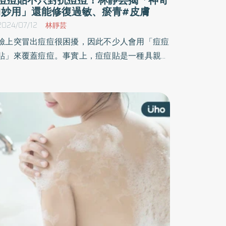
1妙用」還能修復過敏、瘀青#皮膚
2024/07/12
林靜芸
臉上突冒出痘痘很困擾，因此不少人會用「痘痘
貼」來覆蓋痘痘。事實上，痘痘貼是一種具親水
性的創傷覆蓋材，可敷蓋於痘痘之上，原理類似
於人工皮，透過覆蓋形成一個密封環境，既能隔
絕外部髒污，避免傷口感染。《優活健康網》特
摘整形外科名醫林靜芸所撰此文，分享痘痘貼的
原理與使用方法。