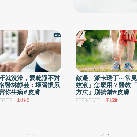
汗就洗澡，愛乾淨不對
敵避、派卡瑞丁⋯常見
名醫林靜芸：壞習慣累
蚊液」怎麼用？醫教「
害你生病#皮膚
方法」別搞錯#皮膚
06/02
林靜芸
2023/05/18
王韻雅