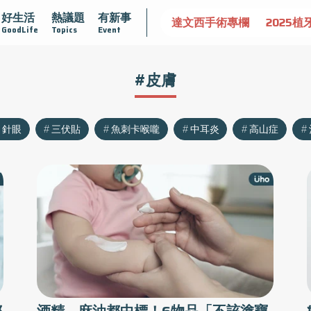
好生活
熱議題
有新事
認識攝護腺肥大
守護骨骼健康
達文西手術專欄
2025植
GoodLife
Topics
Event
#皮膚
針眼
三伏貼
魚刺卡喉嚨
中耳炎
高山症
都
酒精、麻油都中標！6物品「不該塗寶