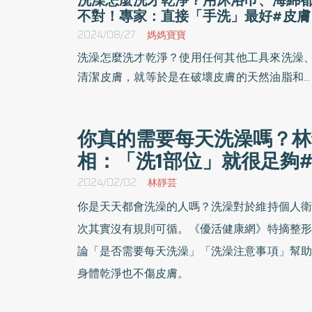
不對！專家：直接「手洗」最好#皮膚
2024/08/27
媽媽寶寶
洗澡怎麼洗才乾淨？使用任何其他工具來洗澡
清潔皮膚，就等於是在破壞皮膚的天然油脂和
皮角質層，讓你不得不使用更多的乳液來保護
膚。你洗澡時會用洗澡海綿嗎？醫師建議最好
你真的需要每天洗澡嗎？林
要用！《優活健康網》特選此篇，有的人洗
相：「洗1部位」就很足夠
巾，有些人使用洗澡海綿或絲瓜絡，但專家
出，用手洗澡才是最佳方法。
2024/02/02
林靜芸
你是天天都會洗澡的人嗎？洗澡對於維持個人衛
次其實沒有規則可循。《優活健康網》特摘整形
論「是否需要每天洗澡」「洗澡注意事項」幫助
身體乾淨也不傷皮膚。