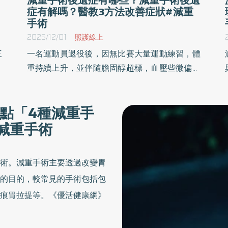
症有解嗎？醫教3方法改善症狀#減重
手術
2025/12/01
照護線上
三
一名運動員退役後，因無比賽大量運動練習，體
善
重持續上升，並伴隨膽固醇超標，血壓些微偏高
有
以及脂肪肝。因體健報告紅字逐漸增加，讓其意
胃
識到嚴重性，經醫師評估後施作ESG無痕胃拉
點「4種減重手
嚼
提；術後4個月成功減去原體重17%，原先病症
減重手術
門
也得以改善。《優活健康網》特摘此篇，由馬偕
質
紀念醫院消化科系醫師賴建翰說明目前減重術式
種類多，術前應充分與主治醫師討論，擇定最適
術。減重手術主要透過改變胃
合自己的方式。
的目的，較常見的手術包括包
痕胃拉提等。《優活健康網》