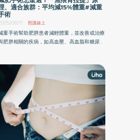
理、適合族群：平均減15%體重#減重
手術
2025/08/11
照護線上
減重手術幫助肥胖患者減輕體重，並改善或治療
與肥胖相關的疾病，如高血壓、高血脂和糖尿病
等，其中「無痕胃拉提」是一種幫助減重的胃鏡
技術。《優活健康網》特摘此篇分享「無痕胃拉
提」手術的原理及注意事項，只要能與醫師密切
配合，大約半年的時間便有機會達到目標體重，
也可感覺到整體健康狀況顯著改善。