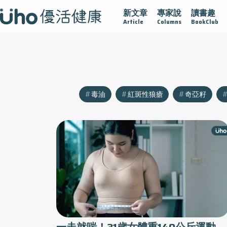
新文章
專家說
讀書趣
沾黏
守護腺在
疫情保衛戰
再生醫學
愛的未來視
Article
Columns
BookClub
毒油
紅斑性狼瘡
奇亞籽
一走就喘！31歲女體重140公斤運動、