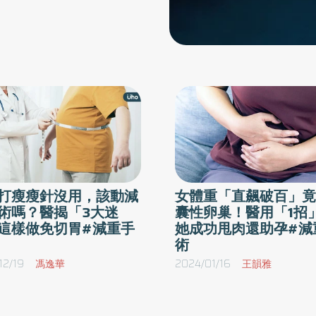
打瘦瘦針沒用，該動減
女體重「直飆破百」竟
術嗎？醫揭「3大迷
囊性卵巢！醫用「1招
這樣做免切胃#減重手
她成功甩肉還助孕#減
術
12/19
馮逸華
2024/01/16
王韻雅