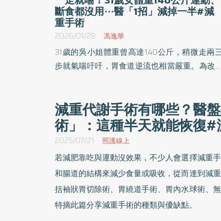
斷食都沒用⋯醫「1招」減掉一半#減
重手術
2026/01/28
馮逸華
31歲的吳小姐體重曾高達140公斤，稍微走兩
步就氣喘吁吁，胃食道逆流也相當嚴重。為改
健康狀況，她下定決心減重，多方嘗試但成效
限，因此前往醫院求診。醫師評估後建議接受
減重代謝手術有哪些？醫盤
夾手術，術後她不僅食量明顯下降，也養成細
術」：這種半天就能恢復#
慢嚥的飲食習慣，並持續回診追蹤、搭配營養
診諮詢，3年內體重成功減至70公斤，生活品
2025/07/21
照護線上
與整體健康狀況皆獲大幅改善。
若減肥靠吃與運動沒效果，不少人會選擇減重手
和腸道的結構來減少食量或吸收，從而達到減重
括袖狀胃切除術、胃繞道手術、胃內水球術、無
特摘此篇分享減重手術的種類與優缺點。