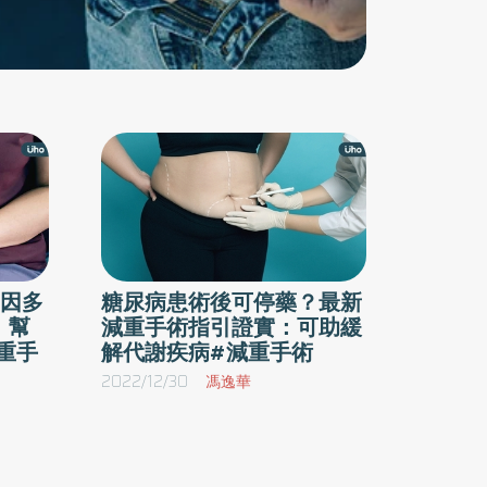
因多
糖尿病患術後可停藥？最新
」幫
減重手術指引證實：可助緩
重手
解代謝疾病#減重手術
2022/12/30
馮逸華