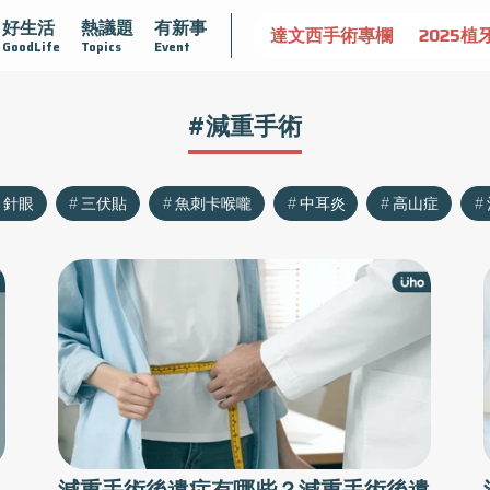
好生活
熱議題
有新事
認識攝護腺肥大
守護骨骼健康
達文西手術專欄
2025植
GoodLife
Topics
Event
#減重手術
針眼
三伏貼
魚刺卡喉嚨
中耳炎
高山症
減重手術後遺症有哪些？減重手術後遺