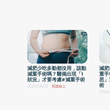
減肥少吃多動都沒用，該動
減肥
減重手術嗎？醫揭出現「1
重手
狀況」才要考慮#減重手術
思」
術
2025/06/23
照護線上
2024/