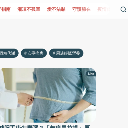
牙指南
漸凍不孤單
愛不沾黏
守護腺在
疫情保衛戰
酒精代謝
安寧病房
周邊靜脈營養
減肥手術怎麼選？「無痕胃拉提」原