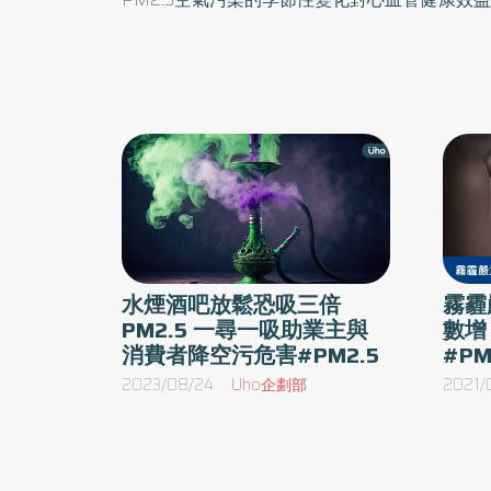
與濕度可顯著影響血壓、心率、心搏輸出量、心
天是一個心臟血管負擔增加、好發心血管疾
(PM2.5)空氣污染同樣對血壓有顯著影響，
發症。此研究成果已發表於Ecotoxicology and En
對於生活在城市環境中的人來說，季節性變化對
的健康問題 臺大醫院及臺灣大學共招募了台北市 86 名上班族進行實驗，發現
環境溫度每上升1℃，人體手臂收縮壓和舒張壓分別下降
中心動脈收縮壓及舒張壓則分別下降0.62 和0.
水煙酒吧放鬆恐吸三倍
霧霾
顯著下降。反之若冬天環境溫度下降，血壓及心
PM2.5 一尋一吸助業主與
數增
他季節相比，人體手臂收縮壓和舒張壓，中心動
消費者降空污危害#PM2.5
#PM
但是心率、心搏輸出量、心臟輸出量是降低的。
2023/08/24
Uho企劃部
2021/
總膽固醇及低密度膽固醇濃度、白血球及紅血球
縮壓和舒張壓、以及中心動脈收縮壓及舒張壓在
脈血管硬度增加，血管阻力增加。冬季時人體的