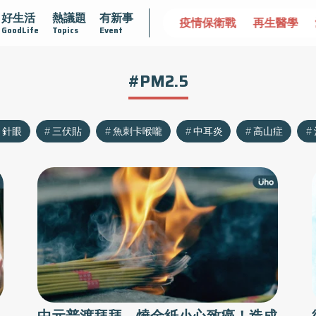
好生活
熱議題
有新事
不孤單
愛不沾黏
守護腺在
疫情保衛戰
再生醫學
GoodLife
Topics
Event
#PM2.5
針眼
三伏貼
魚刺卡喉嚨
中耳炎
高山症
中元普渡拜拜、燒金紙小心致癌！造成