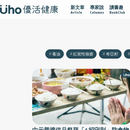
新文章
專家說
讀書趣
大
守護骨骼健康
達文西手術專欄
2025植牙指南
漸凍
Article
Columns
BookClub
毒油
紅斑性狼瘡
奇亞籽
中元普渡供品祭拜「4招守則」防食物