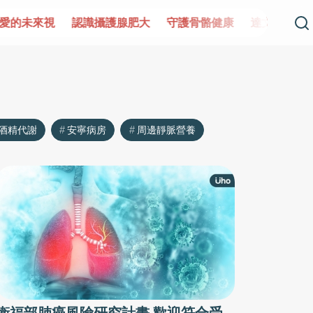
愛的未來視
認識攝護腺肥大
守護骨骼健康
達文西手術專
酒精代謝
安寧病房
周邊靜脈營養
衛福部肺癌風險研究計畫 歡迎符合受