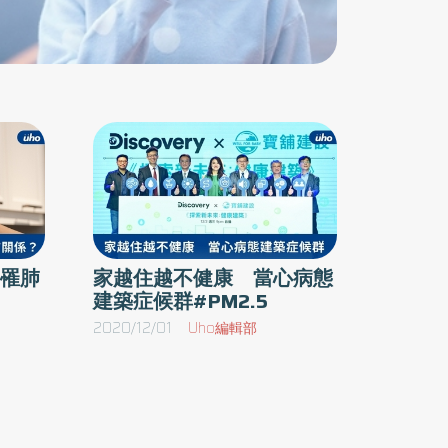
免更多民眾暴露於肺癌風險之下，歡迎符合受試
條件的民眾參加！
罹肺
家越住越不健康 當心病態
建築症候群#PM2.5
2020/12/01
Uho編輯部