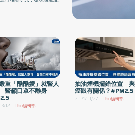
臟輸出量。季節的效應顯示冬
病的季節。而環境細懸浮微粒
可能會增加城市上班族的心血管併
vironmental Safety期刊。
心血管功能的影響是一個重要
0.66 和0.61 mmHg、
59 mmHg、左心室最大負荷皆
嚴重「酷酷嫂」就醫人
抽油煙機擺錯位置 與
臟負荷將顯著增加，冬天與其
 醫籲口罩不離身
癌跟有關係？#PM2.5
脈收縮壓及舒張壓顯著升高，
2.5
2021/01/27
Uho編輯部
在相關研究中也發現，受測者
03/12
Uho編輯部
細胞數量及發炎指標、人體收
冬季顯著高於夏季。冬季主動
心率及心臟輸出量皆降低，表