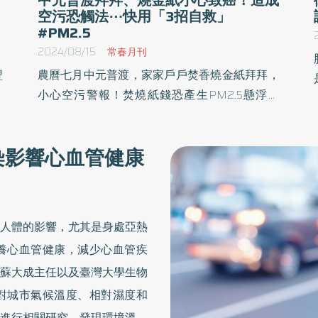
空污恐觸法⋯快用「3招自救」
#PM2.5
2024/08/15
常春月刊
豐
農曆七月中元普渡，家家戶戶焚香燒金紙拜拜，
之
小心空污警報！焚燒紙錢恐產生PM2.5懸浮微
，
粒，吸入體內恐危害人體皮膚、呼吸道、中樞神
釀
經、心血管健康，甚至致癌！《優活健康網》特
污染影響心血管健康
仰
選此篇專家提醒，「自救3秘訣」避免暴露在空
原
氣污染中； 此外也要特別留意，不可露天燃燒紙
錢，小心觸法行為可處罰鍰。
人體的影響，尤其是身處亞熱
養心血管健康，減少心血管疾
蘇大成主任以及臺灣大學生物
對城市氣候溫度、相對濕度和
益進行相關研究，發現環境溫度