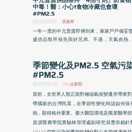
中毒！醫：小心1食物冷藏也會壞
#PM2.5
2025/09/01
馮逸華
一年一度的中元普渡即將到來，家家戶戶備妥
盛供品祭拜祖先與好兄弟。不過，天氣炎熱
際，拜拜後的食物與供品，若保存與攝取不當
小心食物中毒風險；過度燒金紙、香火，更恐
季節變化及PM2.5 空氣
成健康危機。醫師提醒，民眾在維護傳統信
#PM2.5
時，也別忽略身體健康，建議掌握4大健康
則，讓中元節更安心。
2023/08/25
Uho企劃部
當前，全世界人類正面對極端氣候變遷所帶來對
帶國家的台灣民眾，在季節性變化時該如何保
病，顯得格外重要。臺大醫院環境及職業醫學部
資源暨農學院實驗林管理處副研究員曹崇銘針
PM2.5空氣污染的季節性變化對心血管健康效