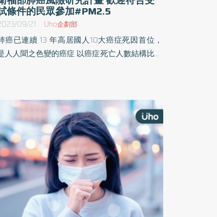
試條件的民眾參加#PM2.5
2023/09/21
Uho企劃部
肺癌已連續 13 年高居國人10大癌症死因首位，
是人人聞之色變的癌症 以癌症死亡人數結構比來
看，每 5 個癌症死亡者就有 1 人是肺癌，不僅每
年有超過萬人死於肺癌，同時每年更有超過 1 萬
6,000 多人被診斷罹患肺癌。 一般人認為吸菸會
增加肺癌風險，但是國內吸菸率逐漸下降，但肺
癌發生率仍持續上升。 而越來越多研究顯示，生
活中還有很多隱藏的風險，包括廚房油煙、空氣
汙染、廢氣、PM2.5 和致癌工作環境等，也可能
是罹患肺癌的危險因子。 為了更明確找出肺癌相
關危險因子，衛福部目前有兩個研究計畫正在招
募受測者，分別是針對非吸菸族群以及高風險族
群受試者低劑量電腦斷層掃描篩檢行為及結果的
研究，需要民眾的參與，讓研究更加完善，以避