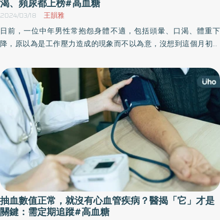
度退化。由於血糖過高損及的血管影響遍佈全身，當有巨量蛋白尿
渴、頻尿都上榜#高血糖
的狀況，更會提高心血管惡化機率增加心臟病風險。 腎病變主要透
2024/03/18
王韻雅
過尿液中蛋白質與肌酸酐的比值來檢視，以尿液白蛋白（UACR）來
日前，一位中年男性常抱怨身體不適，包括頭暈、口渴、體重下
看，<30mg/g以下為正常，30～299mg/g是糖尿病腎病變的微量蛋
降，原以為是工作壓力造成的現象而不以為意，沒想到這個月初昏
白尿期（microalbuminuria），>300mg/g就進到巨量蛋白尿期
迷被家人送至急診，發現血糖竟高達1500，是正常值約15倍。後
（macroalbuminuria），另一個指標是腎絲球過濾率（eGFR），正
續，檢查結果為「急性腎衰竭」還合併酮酸中毒，甚至被發病危通
常人腎絲球過濾率是100分（90～120 ml/分鐘），隨著年紀增長會
知⋯⋯
有逐年退化現象，60分以下就表示有病變。 掌握治療三關鍵，有效
延緩腎臟惡化：控制血壓、血糖、抗腎臟發炎與纖維化 糖尿病腎臟
疾病的控制管理也要透過適當用藥改善，游能俊醫師表示，糖尿病
用藥一開始注重在排糖，後來慢慢發展出能夠同時達到抗發炎、抗
纖維化的作用，不僅保護血管，也能預防腎臟等器官病變。游能俊
醫師診所這一兩年追蹤了四十位白蛋白尿>300mg/g患者，約有四分
之一患者在完整使用降壓、降糖、抗腎臟發炎以及纖維化類的藥物
後，在三～六個月內白蛋白排放就明顯減少了30～50％。 游能俊醫
師也舉門診一位57歲男性病患為例，罹患糖尿病已四年半，尿液中
抽血數值正常，就沒有心血管疾病？醫揭「它」才是
的白蛋白最高達到1600mg/g，在使用完整藥物治療後，三個月就發
關鍵：需定期追蹤#高血糖
現白蛋白降至800mg/g；由於他本身三高控制相當好，除了透過藥