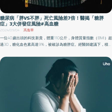
病。 2週痊癒又感染，社區恐有2種以上病毒類型 這幾年由於免疫負
債，盧英仁醫師提到，小朋友身上幾乎都沒有腸病毒的防護力，以
往通常感染後3個月內都還有抗體，但這1、2年特別發現不少案例是
糖尿病「胖VS不胖」死亡風險差7倍！醫揭「糖胖
感染後2週復原後，又感染另一種型態的腸病毒，這顯示社區內可能
症」3大併發症風險#高血糖
同時存在兩種或以上的腸病毒。 以台灣目前流行的腸病毒類型來
2024/09/04
馮逸華
說，是以克沙奇A型為主，通常典型症狀表現是嘴巴破、長疹子水
一位40歲出頭的科技新貴，體重110公斤，身體質量指數（BMI）超
泡、發燒，大約1週就會慢慢痊癒，但盧英仁醫師提醒，由於腸病毒
過30，糖化血色素高達9%，被確診為糖胖症。經醫師建議下，積極
71型是容易引發重症的類型，在症狀表現上家長更要留意，71型8～
改變生活型態、飲食管理，使用健保給付之降糖藥物，並搭配兼具
9成一樣會有手足口病，但疹子與克沙奇A型有差異的是，有可能只
體重下降及血糖控制的自費口服降糖藥物治療，過程中也透過短期
是小小紅疹不明顯，必須要仔細觀察才會發現。 由於71型會造成中
配戴連續葡萄糖監測來控制血糖，經過約半年後，體重減掉17公
樞神經的過度興奮及全身性發炎反應造成高血糖等情形，因此若感
斤，血糖也下降至正常值。
染腸病毒後有持續嘔吐、肌躍型抽搐、昏睡症狀就是重症前兆，一
定要馬上送醫。盧英仁醫師也說明，腸病毒71型分為4期病程，如果
是重症會在很快幾天甚至幾小時內病情急轉直下，不可忽略致死的
高風險率。 第一期（一般感染）：嘴巴破、身上有丘疹水泡、高燒
第二期（腦脊髓炎期）：高燒、昏睡、嘔吐、眼球動作異常、痙攣
等 第三期自主神經失調：高血壓、心跳過快、肺水腫等 第四期（心