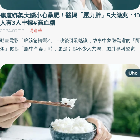
臟衰竭）：血壓急速下降、休克，致死率高 新疫苗防護力達9成5以
上，有效減少71型重症機會 盧英仁醫師表示，腸病毒幾乎沒有特效
焦慮綁架大腦小心暴肥！醫揭「壓力胖」5大徵兆：10
藥，只能症狀治療，雖然一般腸病毒症狀家長都很熟悉，但如果要
人有3人中標#高血糖
避免71型的重症，透過施打疫苗仍是最有效的方式。目前最新的腸
2024/07/09
馮逸華
病毒疫苗滿2個月～6歲就能施打，保護力達9成5以上，副作用相較
動畫電影「腦筋急轉彎2」上映後引發熱議，故事中象徵焦慮的「阿
於以往發燒比率較低，如果還是有發燒或注射部位疼痛，家長給予
焦」掀起「腦中革命」時，更是引起不少人共鳴。肥胖專科暨家醫
退燒藥以及局部冰敷都能獲得改善。 值得注意的是，新一代腸病毒
科醫師提醒，若現實生活中大腦的感覺情緒，時常被壓力、焦慮所
疫苗只需間隔28天即可完成施打，相較於其他疫苗動輒需要等待數
主宰，就會容易產生3大徵兆導致「壓力胖」症狀，不僅體重失控，
月，縮短了完成免疫所需的時間。意味著可以更快獲得全面保護，
更可能進一步誘發疾病，造成健康危機。
減少感染風險。新一代疫苗的副作用較少，減少發燒的機率，可降
低家長的擔憂、降低照顧負擔和孩童接種後的不適感，有助於提高
接種意願，讓家長在面對孩童腸病毒威脅時能夠更加安心。 盧英仁
醫師也提醒，腸病毒71型重症病患所造成的腦損傷，甚至後續都會
需要呼吸器或是鼻胃管輔助，幾乎是永久性的傷害，因此隨著高流
行期的到來，5歲以下孩童一定要特別注意避免感染，免疫力低下的
族群更要強化抗體，透過施打疫苗來避免重症機會。目前只要滿2個
月家長就可以帶寶寶施打疫苗，與五合一疫苗一起施打也沒問題，