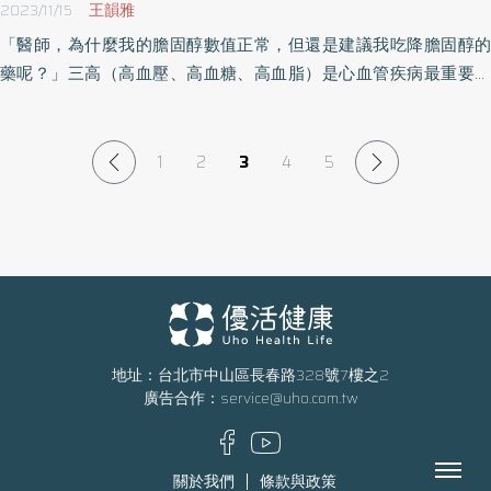
2023/11/15
王韻雅
物，搭配生活、飲食作息的改善更是關鍵。 在國際治療指引中有提
「醫師，為什麼我的膽固醇數值正常，但還是建議我吃降膽固醇的
到在治療第2型糖尿病腎病變患者上，目前最重要的治療三關鍵分別
藥呢？」三高（高血壓、高血糖、高血脂）是心血管疾病最重要危
是控制血壓、血糖以及抗腎臟發炎與纖維化。游能俊醫師強調，糖
險因子，其中膽固醇可分為低密度脂蛋白膽固醇、高密度脂蛋白膽
尿病患者除了控制三高，阻止腎臟與血管持續發炎也是避免器官病
固醇；然而「低密度膽固醇」是心血管疾病重要的致病因子，更是
變的重要關鍵，他也鼓勵糖尿病患者，透過主動與醫師溝通，找到
治療的指標．只把血清膽固醇控制在正常範圍內是不夠的。
1
2
3
4
5
最適合自己的治療，才是改善疾病最重要的關鍵。 游能俊醫師 游能
俊診所院長 前中華民國糖尿病衛教學會理事長 專長： 糖尿病治療 糖
尿病標竿管理及品質促進 更多影音觀看：
https://www.facebook.com/reel/1441337379847287
地址：台北市中山區長春路328號7樓之2
廣告合作：
service@uho.com.tw
Menu
關於我們
條款與政策