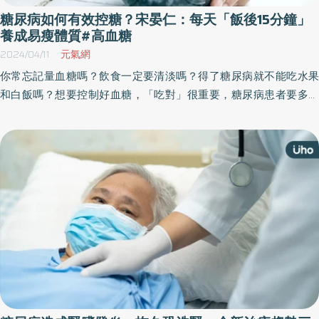
提早讓孩童擁有保護力也能減少疾病帶來的危害。
糖尿病如何有效控糖？宋晏仁：每天「飯後15分鐘」
養成易瘦體質#高血糖
2024/04/11
元氣網
你常忘記量血糖嗎？飲食一定要清淡嗎？得了糖尿病就不能吃水果
和白飯嗎？想要控制好血糖，「吃對」很重要，糖尿病患者要多攝
取高纖食物，避免高鹽、高油、高糖及高膽固醇食品。《優活健康
網》特摘此篇，名醫宋晏仁建議3招簡單控糖，還能幫助減重。