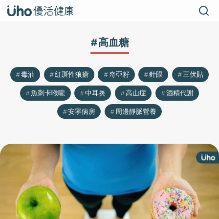
#高血糖
毒油
紅斑性狼瘡
奇亞籽
針眼
三伏貼
魚刺卡喉嚨
中耳炎
高山症
酒精代謝
安寧病房
周邊靜脈營養