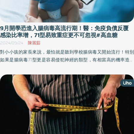
9月開學恐進入腸病毒高流行期！醫：免疫負債反覆
感染比率增，71型易致重症更不可忽視#高血糖
2024/09/24
陳麗茹
對小小孩的家長來說，最怕就是聽到學校腸病毒又開始流行！特別
如果是腸病毒71型更是容易侵犯神經的類型，有相當高的機率造成
腦膜炎甚至是腦幹腦炎引發神經性肺水腫，嚴重甚至會造成心肺衰
竭，個案會在數小時內死亡，5歲以下的孩童是高風險群，一定要特
別注意。 翁佩魁小兒專科診所副院長盧英仁醫師提到，1998年台灣
發生過一次腸病毒71型大流行，當時造成140萬名孩童感染，當中更
有405個重症，甚至有78例死亡，死亡率從3％甚至衝到20％。 台
灣處於亞熱帶一直是腸病毒好發環境，9月正值開學之時，小朋友很
容易透過飛沫、糞便或者是丘疹中的水泡液散播病毒，盧英仁醫師
說明，台灣每年3月下旬病例就會開始增多，5月底至6月中達到高
峰，下降之後9月又開始流行，腸病毒幾乎已經算是全年度的流行疾