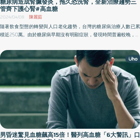
糖尿病造成腎臟發炎，拖久恐洗腎，全新治療趨勢三
管齊下護心腎#高血糖
2024/04/08
陳麗茹
隨著飲食型態的轉變與人口老化趨勢，台灣的糖尿病治療人數已累
積近250萬。由於糖尿病早期沒有明顯症狀，發現時間普遍較晚，若
延誤治療有相當高的機率造成腎臟、心臟危害，嚴重恐怕有洗腎危
機。 糖尿病分為兩種型態，第1型是自體免疫造成，大多在兒童時期
就發病，第2型則是屬於最常見的類型，主要是因為遺傳、飲食、肥
胖、老化、生活型態等問題引起。 中華民國糖尿病衛教學會前理事
長暨游能俊診所院長游能俊醫師表示，糖尿病由於早期症狀不明
顯，當已經有高血糖症狀，儘管還沒到糖尿病的程度，其實腎臟與
血管已經是在發炎的狀態。國人更有高達500萬人暴露在高血糖的
狀態未能自知，若加上本身有高血壓、高血脂問題，有相當高的機
率讓腎病變提早發生。 當有巨量蛋白尿，腎功能每年以4
ml/min/1.73 m2速度退化 一般人40歲後腎功能會以每年1～
2ml/min/1.73 m2的速度下降，游能俊醫師說明，當病患是超過
>300mg/g巨量蛋白尿，腎功能更會加速到每年4ml/min/1.73 m2速
男昏迷驚見血糖飆高15倍！醫列高血糖「6大警訊」口