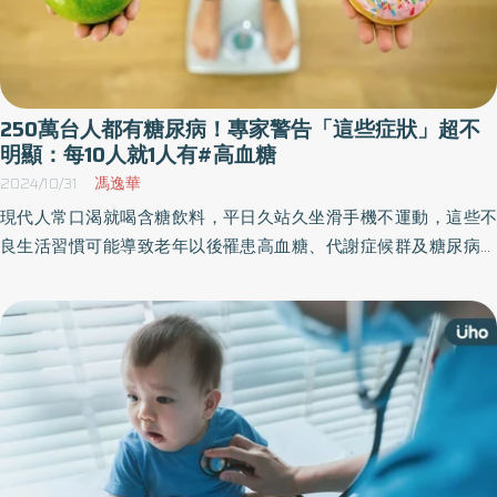
250萬台人都有糖尿病！專家警告「這些症狀」超不
明顯：每10人就1人有#高血糖
2024/10/31
馮逸華
現代人常口渴就喝含糖飲料，平日久站久坐滑手機不運動，這些不
良生活習慣可能導致老年以後罹患高血糖、代謝症候群及糖尿病。
衛生福利部國民健康署署長吳昭軍示警，罹患糖尿病的高風險因子
除了遺傳之外，不正確的飲食習慣、作息是主因，據統計，目前成
年人每10人就有1人罹患糖尿病，且糖友之中高達半數為65歲以上老
人，年齡越高糖尿病的盛行率也越高。