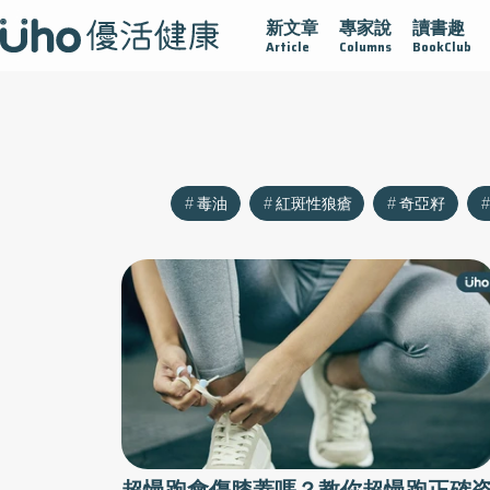
新文章
專家說
讀書趣
沾黏
守護腺在
疫情保衛戰
再生醫學
愛的未來視
Article
Columns
BookClub
毒油
紅斑性狼瘡
奇亞籽
超慢跑會傷膝蓋嗎？教你超慢跑正確