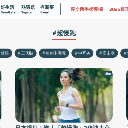
好生活
熱議題
有新事
認識攝護腺肥大
守護骨骼健康
達文西手術專欄
2025植
GoodLife
Topics
Event
#超慢跑
針眼
三伏貼
魚刺卡喉嚨
中耳炎
高山症
姿
日本爆紅！懶人「超慢跑」3秘訣大公