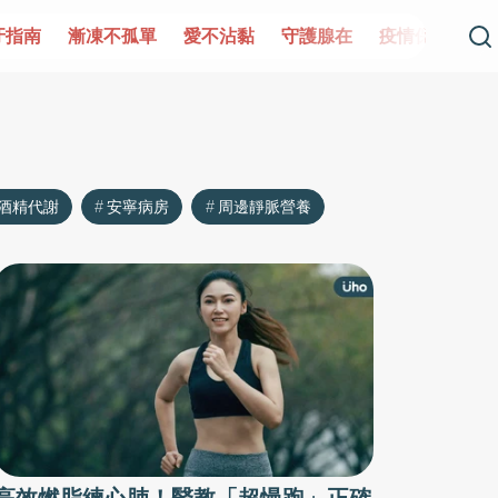
牙指南
漸凍不孤單
愛不沾黏
守護腺在
疫情保衛戰
酒精代謝
安寧病房
周邊靜脈營養
高效燃脂練心肺！醫教「超慢跑」正確