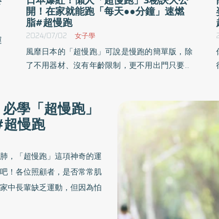
開！在家就能跑「每天●●分鐘」速燃
脂#超慢跑
2024/07/02
女子學
運
風靡日本的「超慢跑」可說是慢跑的簡單版，除
還
了不用器材、沒有年齡限制，更不用出門只要在
運
家隨時隨地就能跑！究竟慢跑與超慢跑有什麼不
麼
同？哪些族群適合從事這項運動？《優活健康
以
！必學「超慢跑」
網》特選此篇，幫民眾彙整了一些有關超慢跑的
好
#超慢跑
小知識，搭上正確飲控，就能讓減肥變得超輕
鬆。
肺，「超慢跑」這項神奇的運
吧！各位照顧者，是否常常肌
家中長輩缺乏運動，但因為怕