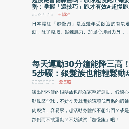
勢：掌握「這技巧」跑才有效#超慢跑
2024/11/15
王韻雅
日本爆紅「超慢跑」是近幾年受歡迎的有氧
動，除了減肥、鍛鍊肌力、加強心肺耐力外，
能改善三高、慢性病，連醫師都讚賞是「長壽
動」，更適合各種年齡層。不少人好奇，為什
超慢跑那麼夯？每天跑步會傷膝蓋嗎？在家可
每天運動30分鐘能降三高
不穿鞋子跑嗎？《優活健康網》整理超慢跑的
5步驟：銀髮族也能輕鬆動
處、壞處以及注意事項，總之先跑起來再說！
2023/10/16
愛長照
讓出門不便的銀髮族也能在家輕鬆運動、鍛鍊心
動風靡全球，不妨今天就開始這項低門檻的鍛鍊
肉痠痛、容易累，想活動身體卻不想出門？或是
跌倒而不敢運動？不妨試試「超慢跑」吧！