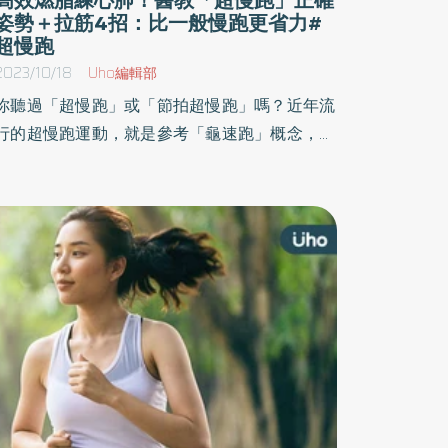
姿勢＋拉筋4招：比一般慢跑更省力#
超慢跑
2023/10/18
Uho編輯部
你聽過「超慢跑」或「節拍超慢跑」嗎？近年流
行的超慢跑運動，就是參考「龜速跑」概念，再
加上「節拍器」輔助跑步的節奏，讓身體在跑起
來的同時更不費力卻有效率，屬於低門檻訓練心
肺功能的運動。《優活健康網》特選台灣復健醫
學會，邀請悦滿意復健專科診所復健科專科醫師
江研壹所撰此文，深入解析超慢跑哪些人適合
做，以及需要注意的運動傷害，提供民眾參考。