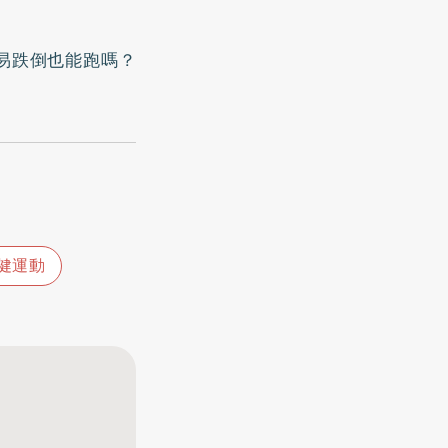
易跌倒也能跑嗎？
健運動