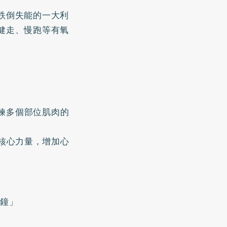
跌倒失能的一大利
健走、慢跑等有氧
鍊多個部位肌肉的
核心力量，增加心
分鐘」