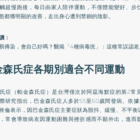
觸超慢跑後，每日由家人陪伴運動，不僅體能變好、步
慾都獲明顯的改善，走出身心遭到禁錮的陰影。
讀：
易傳染，會自己好嗎？醫揭「4種病毒疣」：這種常誤認老
金森氏症各期別適合不同運動
氏症（帕金森氏症）是台灣僅次於阿茲海默症的第2常
際研究指出，巴金森氏症人多於55至60歲間發病。依據
映倫表示，因巴金森氏症主要症狀為顫抖、緩慢、不平衡
，常會導致病友因運動困難與挫折感而不願外出，進而