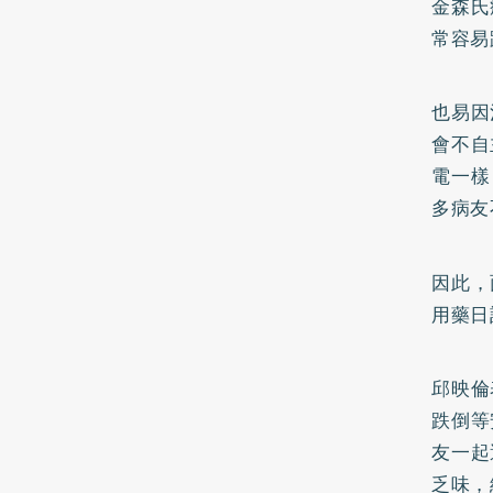
金森氏
常容易
也易因
會不自
電一樣
多病友
因此，
用藥日
邱映倫
跌倒等
友一起
乏味，