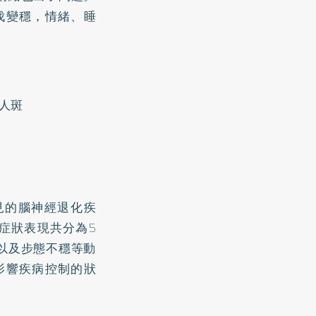
伐變穩，情緒、睡
人斑
見的腦神經退化疾
症狀表現共分為5
以及步態不穩等動
影響疾病控制的狀