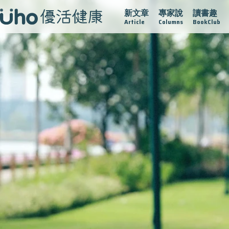
新文章
專家說
讀書趣
疫情保衛戰
再生醫學
愛的未來視
認識攝護腺肥大
Article
Columns
BookClub