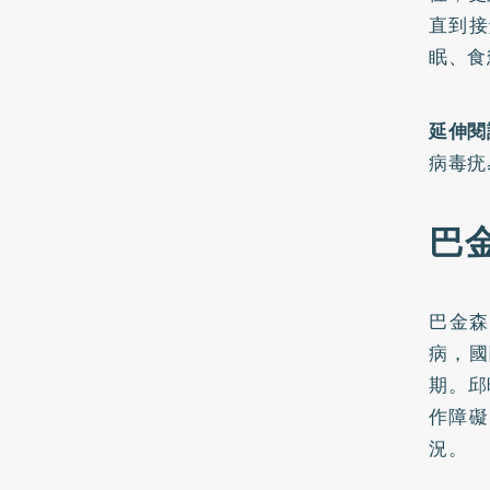
直到接
眠、食
延伸閱
病毒疣
巴
巴金森
病，國
期。邱
作障礙
況。