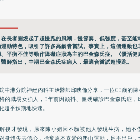
日在長者圈燒起了超慢跑的風潮，慢節奏、低強度，甚至能
的運動特色，吸引了許多高齡者嘗試。事實上，這個運動也
穩、平衡不佳等動作障礙症狀為主的巴金森氏症。《優活健
，醫師指出，中期巴金森氏症病人，最適合嘗試超慢跑。
院中港分院神經內科主治醫師邱映倫分享，一位63歲的陳
格的職場女強人，3年前因顫抖、僵硬確診巴金森氏症，
化超乎預期地快速。
解後才發現，原來陳小姐因不願被他人發現生病，她不
對身體失去信心，捨棄原本喜愛的爬山運動，足不出戶，