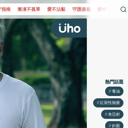
單
愛不沾黏
守護腺在
疫情保衛戰
再生醫學
愛的未
熱門話題
熱門話題
毒油
毒油
紅斑性狼瘡
紅斑性狼瘡
奇亞籽
奇亞籽
針眼
針眼