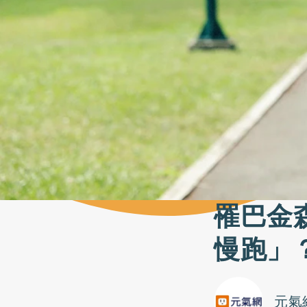
罹巴金
慢跑」
元氣