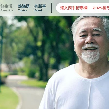
好生活
熱議題
有新事
守護骨骼健康
達文西手術專欄
2025植牙指南
漸凍不孤
GoodLife
Topics
Event