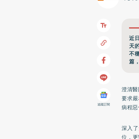
近
天
不
篇
澄清醫
要求嚴
追蹤訂閱
病程惡
深入了
位，更