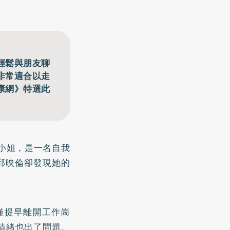
輕鬆與朋友聊
非常適合以走
康網》特選此
小姐，是一名自我
邱映倫卻發現她的
僅提早離開工作崗
情緒也出了問題。