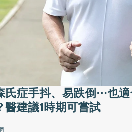
森氏症手抖、易跌倒⋯也適
？醫建議1時期可嘗試
網