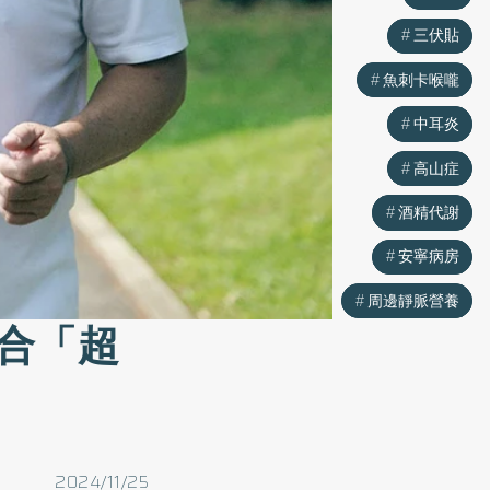
三伏貼
三伏貼
魚刺卡喉嚨
魚刺卡喉嚨
中耳炎
中耳炎
高山症
高山症
酒精代謝
酒精代謝
安寧病房
安寧病房
周邊靜脈營養
周邊靜脈營養
合「超
2024/11/25