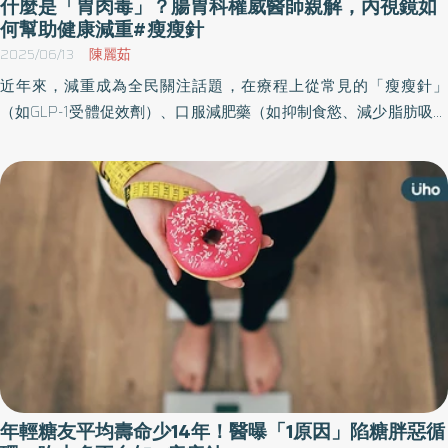
什麼是「胃肉毒」？腸胃科權威醫師親解，內視鏡如
何幫助健康減重#瘦瘦針
2025/06/13
陳麗茹
近年來，減重成為全民關注話題，在療程上從常見的「瘦瘦針」
（如GLP-1受體促效劑）、口服減肥藥（如抑制食慾、減少脂肪吸收
的藥物），到侵入性手術（如縮胃手術、胃繞道手術）等選擇多樣
卻不乏爭議或可能無效。然而，根據健立診所顧問醫師林峰年的臨
床經驗，真正的健康減重關鍵，是在於以安全、科學、專業的方法
維護腸胃與全身代謝的平衡。 「為什麼吃很少還是胖？」每一小口
都在累積熱量 林峰年醫師長久以來以專精的腸胃內視鏡技術聞名，
如今將專業延伸至減重領域，提倡兼顧效果與安全的「內視鏡減
重」，帶來健康、安全、長期的治療新方向。林峰年醫師直指，
「胖從口入」是最根本的問題。現代人面對繁忙的生活和高壓環
境，經常陷入飲食不均衡、缺乏運動的惡性循環。許多人常覺得自
己為什麼吃很少還是胖？往往是因為生理代謝與荷爾蒙調節有關。
林峰年醫師說明，基礎代謝率隨年齡增長而下降，這也是年輕時覺
得怎麼吃不會胖，上了年紀吃不多反而胖了的原因，特別是精緻澱
年輕糖友平均壽命少14年！醫曝「1原因」陷糖胖惡循