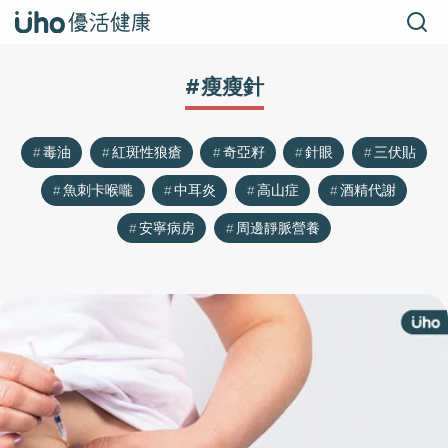
#瘦瘦針
毒油
紅斑性狼瘡
奇亞籽
針眼
三伏貼
魚刺卡喉嚨
中耳炎
高山症
酒精代謝
安寧病房
周邊靜脈營養