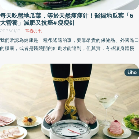
響身體功能性與生活品質。雖然在三十至四十歲之間僅會出現輕微
且緩慢的流失，但一旦邁入四十歲後，流失速度便會開始加快，甚
每天吃盤地瓜葉，等於天然瘦瘦針！醫揭地瓜葉「6
至在五、六十歲後出現明顯的斷崖式下滑。「肌肉不能等到掉光了
大營養」減肥又抗癌#瘦瘦針
才想補，肌金儲值必須像退休金一樣進行長期投資、定期定額。」
2025/11/13
常春月刊
鄭醫師建議將運動與 Emsculpt NEO 的增肌訓練搭配使用，建立可維
我們常認為健康是一種很遙遠的事，要靠昂貴的保健品、外國進口
持的肌力基礎，以支撐未來的行動力、平衡力與代謝功能。
的膠囊，或者是醫院開的針劑才能達到，但其實，有些讓身體慢慢
Emsculpt NEO 的效益不僅限於醫療院所與體態管理。其作為「肌肉
變好、變穩定的選擇，可能早就在你家的餐桌上，只是我們太習慣
與代謝功能增強設備」已獲多項高強度領域採用，從醫美跨向功能
忽略它。《優活健康網》特選此篇，醫師指出，只要吃一盤地瓜
醫學，包含已成為國際頂尖運動與匈牙利太空計畫的指定設備，強
葉，有如天然代謝藥，甚至如瘦瘦針般提供瘦身減糖效果。
化在太空環境中容易流失的肌力。英國超級聯賽球隊 West Ham
United的官方復健設備供應商，用於球員肌力維持與運動表現恢
復。 同時更是許多國外名人指定設備，如金·卡戴珊、寇特妮·考克絲
等， 儼然成為時下頂尖保養科技的新指標。 在安全性與適應症方面
Emsculpt NEO 具備 FDA、CE、TFDA 認證， 其FDA適應症包括：增
強腹部、臀部、手臂、腿部等主要肌群的肌肉力量與緊實度，文獻
指出可提升肌肉量25%，促進局部脂肪代謝讓脂肪減少30%及內臟
脂肪減少17.8%。台灣比特樂醫美事業部總經理朱昌威指出