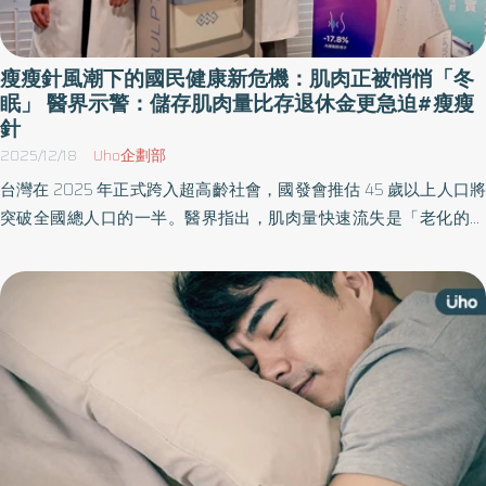
瘦瘦針風潮下的國民健康新危機：肌肉正被悄悄「冬
眠」 醫界示警：儲存肌肉量比存退休金更急迫#瘦瘦
針
2025/12/18
Uho企劃部
台灣在 2025 年正式跨入超高齡社會，國發會推估 45 歲以上人口將
突破全國總人口的一半。醫界指出，肌肉量快速流失是「老化的隱
形殺手」，更是引爆糖尿病、三高等代謝疾病的核心因素。加上
GLP-1 減重藥物(俗稱「瘦瘦針」)風潮延燒，全民恐面臨「肌肉冬
眠、代謝下滑」的隱憂。 全球頂尖醫療設備集團 BTL(台灣比特樂)今
(17)日正式提出「肌金 儲值」策略，邀請越整合醫學院長陳君琳醫
師、甯寓美學院長鄭黃 中宇醫師共同呼籲：儲存肌肉量，遠比存退
休金更迫切。兩位醫師一致肯定，通過美國 FDA、歐盟 CE 與台灣
TFDA 三重醫療認證的 Emsculpt NEO(台灣中文名：熱磁減脂)，已從
傳統體雕醫美跨足功能醫學領域，以增肌減脂、改善代謝實證，成
為面對肌少症與代謝症候群的重要選項。 圖/Emsculpt NEO(台灣中