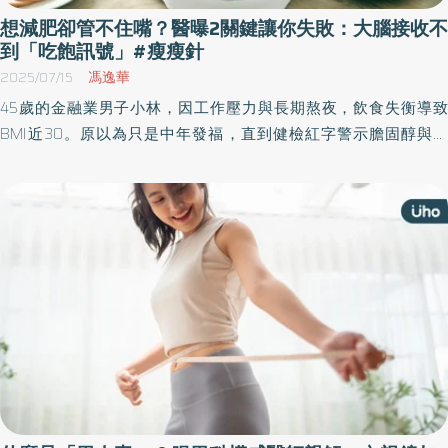
「Emsculpt NEO 已廣泛應用於產後腹直肌分離的媽媽、手臂蝴蝶袖
想減肥卻管不住嘴？醫曝2關鍵讓你失敗：大腦接收不
與下半身馬鞍肉族群、長期久坐導致核心不足與代謝下降的上班
到「吃飽訊號」#瘦瘦針
族，還有追求代謝改善與機能強化的中高齡族群。他強調，肌力不
2025/07/15
馮逸華
是運動員的專利，而是每一個人維持自主生活、穩定代謝、降低疾
病風險的健康基礎。」 圖/Emsculpt NEO熱磁減脂在優化體態表現的
45歲的金融業男子小林，因工作壓力與長期熬夜，飲食失衡導致
同時，也以優異的醫療科技成為功能醫學鞏固健康基礎的新選擇。
BMI近30。原以為只是中年發福，直到健檢紅字警示膽固醇與血
(台灣比特樂提供) 台灣邁入超高齡社會，「肌金」比黃金更重要。在
糖，他才驚覺危險，開始運動與飲食控制。然而半夜仍常忍不住偷
醫界眼中，肌少症與代謝症候群不只是疾病，而是台灣未來二十年
吃宵夜，甚至被家人指責「連嘴都管不住」。經就醫發現因壓力荷
的重大國民健康課題。Emsculpt NEO 的角色，也從體態雕塑正式邁
爾蒙影響食慾並增加內臟脂肪，在醫師建議下搭配新型腸泌素藥物
向功能醫學增肌減脂設備，成為預防醫學與健康老化的重要拼圖。
及壓力調適，如今逐步恢復健康體位。