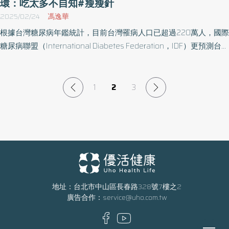
粉、飲料、甜點熱量高卻容易忽略，不論是從一頓拉麵、幾口零食
環：吃太多不自知#瘦瘦針
即可攝取數百甚至上千大卡，一下子就超過一天所需熱量。加上現
2025/02/24
馮逸華
代人缺乏運動，壓力大也影響到自律神經，自律神經當中的迷走神
根據台灣糖尿病年鑑統計，目前台灣罹病人口已超過220萬人，國際
經是影響食慾的關鍵，有些人自律神經失調就會暴飲暴食，這也是
糖尿病聯盟（International Diabetes Federation，IDF）更預測台灣
多數人減重屢戰屢敗的原因。 減重如果沒有採用健康安全的方式，
糖尿病患者人數在2030年將直逼300萬大關。但專家指出，目前仍
反而更傷身。林峰年醫師舉近年熱門的極端禁食，如72小時不吃，
有約5成患者未達到糖化血色素（HbA1c）小於7的控糖目標，原因
由於必須長時間空腹，可能導致膽汁濃稠滯留，或是誘發胃食道逆
之一可能與血糖與肥胖交互影響的惡性循環相關，造成的共病與死
1
2
3
流與胃潰瘍；比起極端飲食控制，更應該採取的像是「蔬果多及多
亡風險也大增，腸泌素作為糖尿病的新治療趨勢，可同時控制體重
樣化飲食」，減少精緻澱粉與高糖食物攝取，並搭配適當運動，才
與血糖。
能打造長期穩定的健康減重基礎。 胃肉毒減重療程：為病態肥胖族
群提供新解方 如果不是BMI太高或是病態性肥胖的族群，林峰年醫
師往往會苦口婆心勸民眾好好培養運動習慣、調整飲食就會有效
果；當真正面臨過胖問題已經試過多次傳統減重無效，或不適合侵
入性手術的族群，林峰年醫師表示，目前有一種「胃肉毒注射療
程」，是透過將肉毒桿菌素注射至胃壁肌肉層，抑制神經傳導、減
地址：台北市中山區長春路328號7樓之2
廣告合作：
service@uho.com.tw
緩胃蠕動，進而延長胃排空時間，降低食量與熱量攝取，同時也能
夠直接作用迷走神經，有效降低食慾，是目前算是最安全有效的方
法。 不同於傳統的單純節食，胃肉毒注射療程是以自然節制食慾為