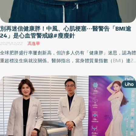
別再迷信健康胖！中風、心肌梗塞⋯醫警告「BMI逾
24」是心血管警戒線#瘦瘦針
2025/12/22
馮逸華
全球肥胖盛行率屢創新高，但許多人仍有「健康胖」迷思，認為體
重超標沒生病就沒關係。醫師指出，當身體質量指數（BMI）達24
以上，發生心肌梗塞、中風等心血管風險，為正常人的1.7倍。最新
研究首次揭露台灣人使用瘦瘦針減重的相關數據，證實11個月可有效
減重平均達13公斤，證明健康管理體位及預防疾病的重要性。