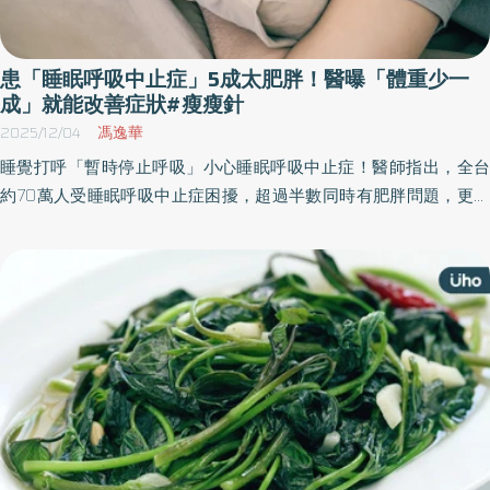
文名：熱磁減脂)，已從傳統體雕醫美跨足功能醫學領域，以增肌減
脂、改善代謝實證，成為面對肌少症與代謝症候群的重要選項。(台
灣比特樂提供) 肌肉一旦不足，代謝就會崩盤。陳君琳醫師指出：
患「睡眠呼吸中止症」5成太肥胖！醫曝「體重少一
「肌肉是人體最大、 也最安全的葡萄糖儲存器官，健康的目標是打
成」就能改善症狀#瘦瘦針
造如『菲力牛排』般緊實、低脂的肌肉。她說明，當肌肉量不足、
2025/12/04
馮逸華
無法有效消耗能量時，多餘熱量會轉化為脂肪堆積在肝臟、心臟與
睡覺打呼「暫時停止呼吸」小心睡眠呼吸中止症！醫師指出，全台
腹腔等部位，形成「異位性脂肪」，是引發三高、糖尿病與脂肪肝
約70萬人受睡眠呼吸中止症困擾，超過半數同時有肥胖問題，更增
的重要根源。針對流行的快速減重或 GLP-1 減重潮，她提出更嚴重
加心血管疾病、三高風險。臨床研究指出，只要減重10%，呼吸中
的警訊:減重太快而缺乏肌力刺激，身體會誤判為「饑荒」，進入冬
止次數即可減少2～3成，呼籲患者可透過減重藥物搭配正確飲食、
眠節能模式，出現代謝下降、掉髮、情緒低落，甚至復胖更兇。她
運動來維持體重。
同步強調 Emsculpt NEO 的臨床價值不僅在體態，而是代謝健康。
「鬆軟的肌肉會讓代謝受困。 Emsculpt NEO 能把肌肉重新鍛鍊回精
實、有力的狀態，這才是真正的健康。」 曾任外科與急重症十年的
鄭黃中宇醫師，以臨床角度提出更直接的 警訊：「肌力要定期定額
投資，才能保命不臥床」，急診室最怕的不是骨折，而是摔斷股頸
俗稱(髖部)。那往往是臥床、感染、衰弱連鎖反應的起點。」他指
出，肌肉流失是老化過程中必須嚴肅看待的現象之一，它會直接影