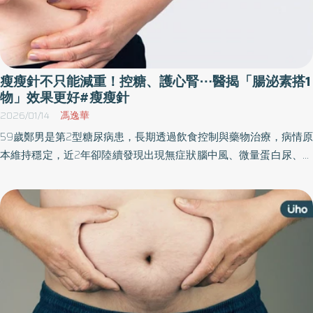
瘦瘦針不只能減重！控糖、護心腎⋯醫揭「腸泌素搭1
物」效果更好#瘦瘦針
2026/01/14
馮逸華
59歲鄭男是第2型糖尿病患，長期透過飲食控制與藥物治療，病情原
本維持穩定，近2年卻陸續發現出現無症狀腦中風、微量蛋白尿、腎
功能異常等症狀。醫師建議保留具腎臟保護效果的口服排糖藥，並
搭配低劑量「瘦瘦針」，以同時兼顧血糖控制、腎臟與心血管保
護。調整治療後，鄭先生目前糖化血色素穩定維持在約6.5%，蛋白
尿消失，腎功能趨於穩定，維持良好生活品質。