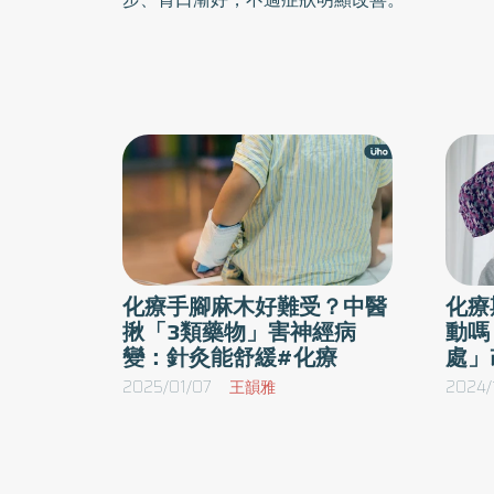
化療手腳麻木好難受？中醫
化療
揪「3類藥物」害神經病
動嗎
變：針灸能舒緩#化療
處」
2025/01/07
王韻雅
2024/