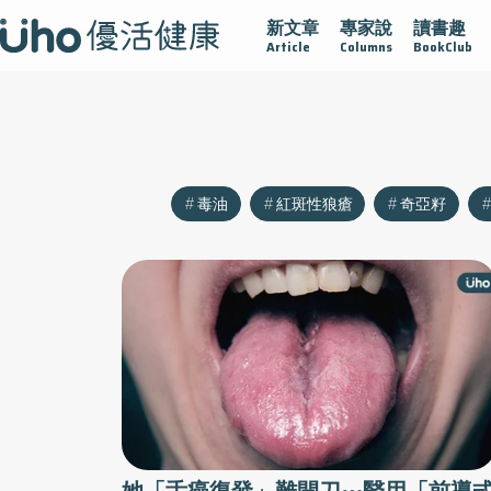
新文章
專家說
讀書趣
腺在
疫情保衛戰
再生醫學
愛的未來視
認識攝護腺肥
Article
Columns
BookClub
毒油
紅斑性狼瘡
奇亞籽
她「舌癌復發」難開刀⋯醫用「前導