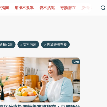
不孤單
愛不沾黏
守護腺在
疫情保衛戰
再生醫學
酒精代謝
安寧病房
周邊靜脈營養
癌症治療期間營養支持指南：中醫師分