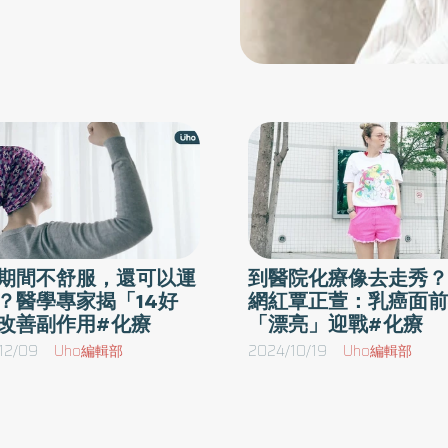
心
常
順利
期間不舒服，還可以運
到醫院化療像去走秀？
？醫學專家揭「14好
網紅覃正萱：乳癌面前
改善副作用#化療
「漂亮」迎戰#化療
12/09
Uho編輯部
2024/10/19
Uho編輯部
就