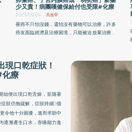
少又貴！病團嘆健保給付也受限#化療
2025/09/04
馮逸華
罹癌不只怕沒錢，還怕沒有藥物可以治療，許多
，
癌友面臨經濟及治療困境，只能被迫放棄治療。
的
54歲的愛麗絲曾在科技產業工作，近1年多來陰
微
道持續有深褐色分泌物，多次檢查、追蹤及子宮
有
鏡切片均無異狀，直到年初時異常出血，經兩次
出現口乾症狀！
能
子宮刮除化驗才發現癌細胞，且手術摘除子宮時
#化療
完
發現已擴散至淋巴，確診為第3期子宮內膜癌。
開始便出現口乾舌燥，並隨著
症狀仍無緩解，症狀持續3個
更令他十分困擾，進而求助中
內逐漸產生口水，吞嚥能力進
的