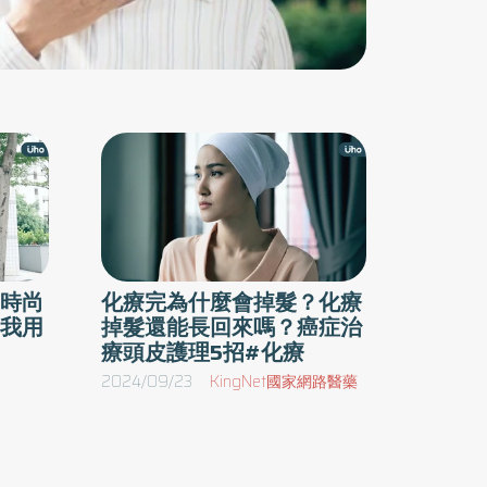
維持均衡的飲食，包括足夠的蛋白質。盡量避免
膽固醇、油脂量高和加工製品的 肉類，以免造成
血管負荷。 要吃熟食，不建議生機飲食，以免
造成腸胃方面感染。 化療期間，因副作用造成進
食困難時，不要太勉強進食，待較舒服時，再正
進食。 盡可能食材多樣化選擇、調味多變化、
改變用餐環境，有促進食慾的效果。 依治療副作
用不同症狀，建議參考副作用飲食對策幫助進食
。 少量多餐進食：增加熱量攝取，可以在睡
前及兩餐之間補充高蛋白、高熱量點心或飲料，
時尚
化療完為什麼會掉髮？化療
我用
掉髮還能長回來嗎？癌症治
如乳酪、核果、雞精(湯)、商業蛋白配方。避免
療頭皮護理5招#化療
空腹及腹脹，進食時也要放慢速度，約過 2 小時
2024/09/23
KingNet國家網路醫藥
可再進食。 增進食慾方式：用餐前做適度的活
動，或食用少許開胃食物、飲料(如：酸梅湯、洛
神茶、果汁)，避免太甜或太油膩的食物及經常變
換烹調方法，注意色、香、味的調配以增加食