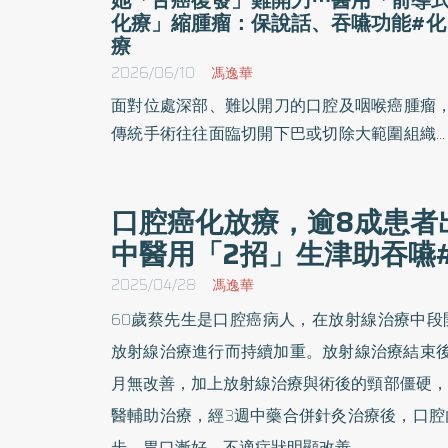
化療」縮腫瘤：保說話、吞嚥功能#化
療
2026/06/10
馮逸華
面對位處深部、難以開刀的口腔及咽喉癌腫瘤
傳統手術往往面臨切開下巴或切除大範圍組織
困境。醫師指出，目前可採用前導式化療搭配
創手術方式，在術前先以化學治療將腫瘤體積
口腔癌化放療，逾8成患者
效縮小，再透過經口機械手臂微創切除，不僅
中醫用「2招」生津助吞嚥
精準清除癌細胞、免除顏面大範圍破壞，更能
整保留患者的說話與吞嚥功能。
2025/04/28
馮逸華
60歲蔡先生是口腔癌病人，在放射線治療中段
放射線治療進行而持續加重。放射線治療結束後
月無改善，加上放射線治療與術後的頸部僵硬，
醫輔助治療，經3週中藥合併針灸治療後，口腔
步、胃口漸好，不適症狀明顯改善。