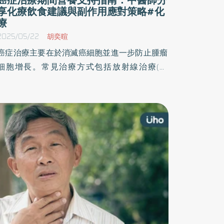
享化療飲食建議與副作用應對策略#化
療
2025/05/22
胡奕暄
癌症治療主要在於消滅癌細胞並進一步防止腫瘤
細胞增長。常見治療方式包括放射線治療(電
療)、化學治療(化療)及外科手術摘除病變部位，
某些特定的癌症；如血液腫瘤，則可使用骨髓移
植治療。頤鳴堂中醫診所院長康涵菁中醫師表示
這些治療皆會引起程度不一的副作用，如嘔吐、
厭食、腹瀉及免疫力下降等等，嚴重易影響病患
營養狀況。若無適當營養支持易導致病患營養不
良無法完成抗癌療程，因此完整的營養支持是病
患順利完成癌症治療的重要關鍵。 康涵菁中醫師
化學治療期間飲食建議 每次化療前不要空腹，可
先吃少量的清淡食物，避免大量油膩及不易消化
食物。 疲憊是常見的副作用，為保持體力更需