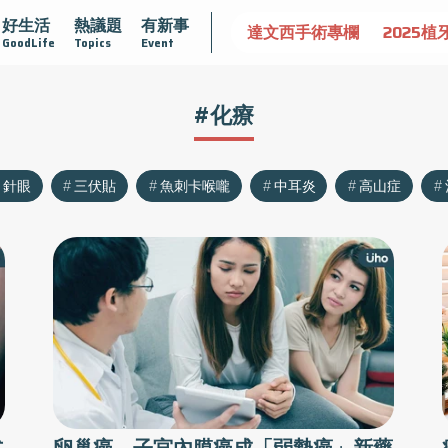
好生活
熱議題
有新事
大
守護骨骼健康
達文西手術專欄
2025植牙指南
漸凍
GoodLife
Topics
Event
#化療
針眼
三伏貼
魚刺卡喉嚨
中耳炎
高山症
式
卵巢癌、子宮內膜癌成「弱勢癌」新藥