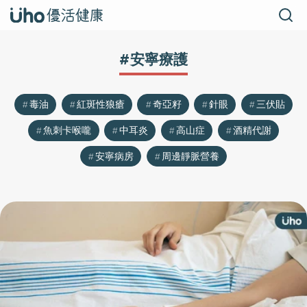
#安寧療護
毒油
紅斑性狼瘡
奇亞籽
針眼
三伏貼
魚刺卡喉嚨
中耳炎
高山症
酒精代謝
安寧病房
周邊靜脈營養