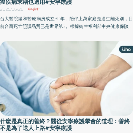
癌疾病末期也適用#安寧療護
2025/06/26
中央社
台大醫院緩和醫療病房成立30年，陪伴上萬家庭走過生離死別，目
前台灣死亡照護品質已是世界第3。根據衛生福利部中央健康保險署
統計，2023年國人死亡前1年接受安寧比率約32%，其中癌症病人
死亡前1年接受安寧比率約64%，但非癌症病人比率卻僅23%。事實
上，不可治癒疾病都可考慮安寧療護，關鍵在於轉介時間及家屬觀
念待打破。
什麼是真正的善終？醫從安寧療護學會的道理：善終
不是為了送人上路#安寧療護