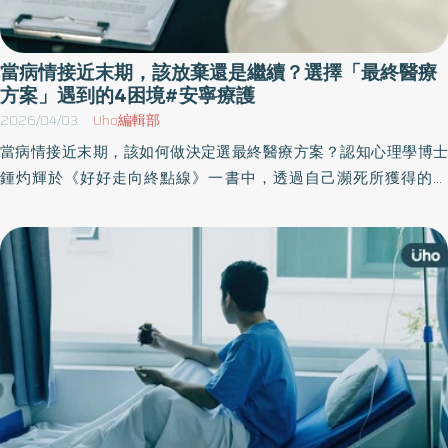
當病情接近末期，該放棄還是繼續？選擇「最終醫療
方案」遇到的4困境#安寧療護
2026/04/03
Uho編輯部
當病情接近末期，該如何做決定選最終醫療方案？認知心理學博士
鍾灼輝於《好好走向終點線》一書中，透過自己瀕死所獲得的體
悟，闡述生命之無常，帶領讀者實踐終活練習，包括釐清醫療決
策、財務狀況，以及學習處理遺囑遺物、安排葬禮等，即使面臨生
離死別，也能感到安心自在。以下為原書摘文：