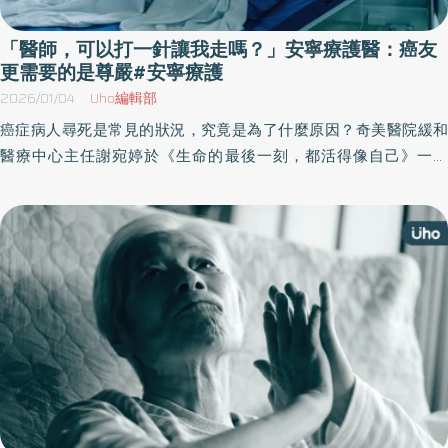
「醫師，可以打一針讓我走嗎？」安寧療護醫：癌友
更需要的是尊嚴#安寧療護
2026/01/04
Uho編輯部
癌症病人尋死是常見的狀況，究竟是為了什麼原因？奇美醫院緩和
醫療中心主任謝宛婷於《生命的最後一刻，都活得像自己》一書
中，分享「安寧照護」的真正意義，包括醫師如何處理家屬的內
疚、如何面對善終，在生命的最後一刻，都活得像自己，而這是每
個人與生俱來的權利，也是安寧照護的普世價值。以下為原書摘
文：