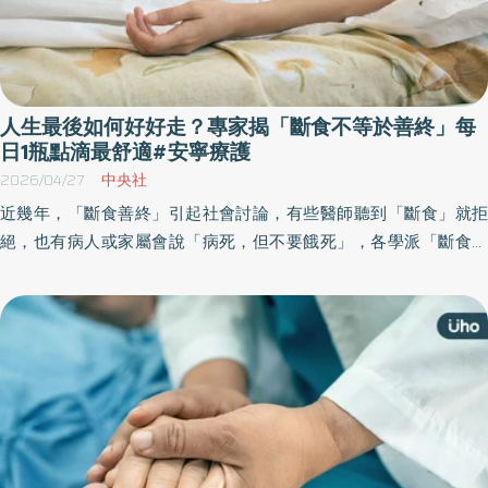
人生最後如何好好走？專家揭「斷食不等於善終」每
日1瓶點滴最舒適#安寧療護
2026/04/27
中央社
近幾年，「斷食善終」引起社會討論，有些醫師聽到「斷食」就拒
絕，也有病人或家屬會說「病死，但不要餓死」，各學派「斷食善
終」意見分歧。對此，台灣安寧緩和醫學學會表示，跨國研究證
實，安寧患者每天1瓶營養水分點滴最舒適；斷食不符合善終，強迫
進食或勉強斷食，恐造成患者與家屬痛苦。