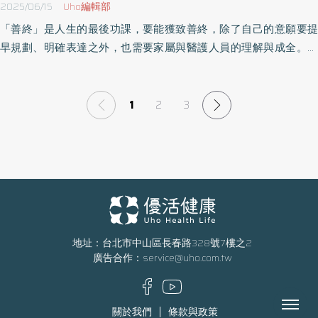
2025/06/15
Uho編輯部
「善終」是人生的最後功課，要能獲致善終，除了自己的意願要提
早規劃、明確表達之外，也需要家屬與醫護人員的理解與成全。奇
美醫院緩和醫療中心主任謝宛婷於《生命的最後一刻，都活得像自
己》一書中，分享「安寧照護」的真正意義，包括醫師如何處理家
屬的內疚、如何面對善終，在生命的最後一刻，都活得像自己，而
1
2
3
這是每個人與生俱來的權利，也是安寧照護的普世價值。以下為原
書摘文：
地址：台北市中山區長春路328號7樓之2
廣告合作：
service@uho.com.tw
Menu
關於我們
條款與政策