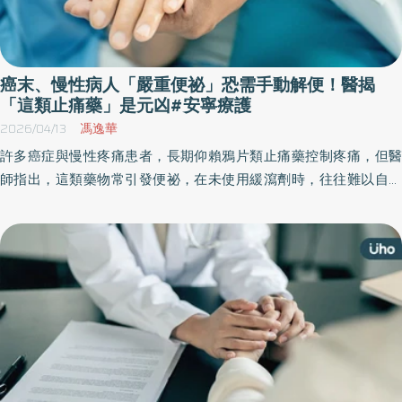
癌末、慢性病人「嚴重便祕」恐需手動解便！醫揭
「這類止痛藥」是元凶#安寧療護
2026/04/13
馮逸華
許多癌症與慢性疼痛患者，長期仰賴鴉片類止痛藥控制疼痛，但醫
師指出，這類藥物常引發便祕，在未使用緩瀉劑時，往往難以自行
順利排便，患者可能出現糞便乾硬成塊、排便時間超過半小時、感
覺解便不乾淨等情形，甚至可能長期持續20年以上或終身便祕，將
對患者造成身體不適及心理壓力。