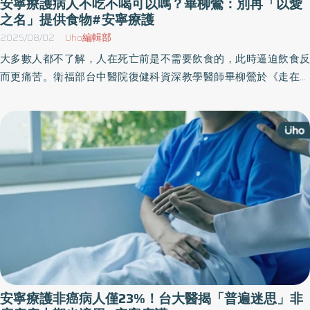
安寧療護病人不吃不喝可以嗎？畢柳鶯：別再「以愛
之名」提供食物#安寧療護
2025/08/02
Uho編輯部
大多數人都不了解，人在死亡前是不需要飲食的，此時逼迫飲食反
而更痛苦。衛福部台中醫院復健科資深教學醫師畢柳鶯於《走在推
廣善終的路上》一書中，以走入推廣善終運動這幾年的經驗為軸
線，探討斷食善終的常見問題，什麼情況「只有斷食才能善終」？
斷食往生是自殺或者殺人嗎？帶領讀者進行一場斷食善終的思辨之
旅。以下為原書摘文：
安寧療護非癌病人僅23%！台大醫揭「普遍迷思」非