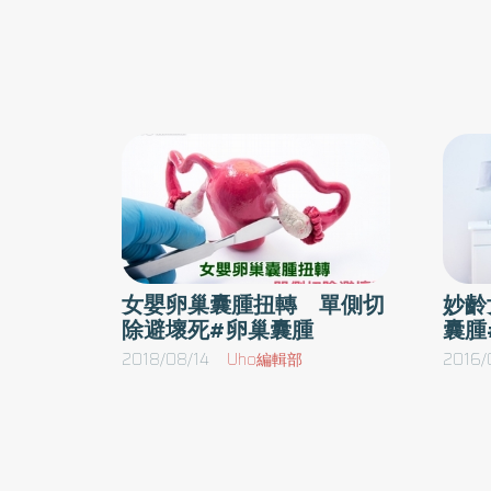
女嬰卵巢囊腫扭轉 單側切
妙齡
除避壞死#卵巢囊腫
囊腫
2018/08/14
Uho編輯部
2016/