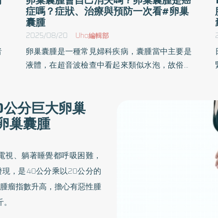
症嗎？症狀、治療與預防一次看#卵巢
囊腫
2025/08/20
Uho編輯部
者
卵巢囊腫是一種常見婦科疾病，囊腫當中主要是
療
液體，在超音波檢查中看起來類似水泡，故俗稱
很
「水瘤」。TFC台北婦產科診所生殖中心主任醫
併
師李怡萱、TFC台北婦產科診所生殖中心主任醫
0公分巨大卵巢
篇
師黃馨慧、TFC松仁中西醫聯合診所中醫師李和
卵巢囊腫
治
蓁於《與妳的子宮對話》一書中，整理女性常見
的婦科疾病與症候群，帶領讀者了解月經、婦科
疾病與不孕症之間的重要關聯。以下為原書摘
電視、躺著睡覺都呼吸困難，
文：
現，是40公分乘以20公分的
腫瘤指數升高，擔心有惡性腫
斤。