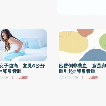
女子腹痛 驚見6公分
她昏倒非貧血 竟是卵
#卵巢囊腫
腫引起#卵巢囊腫
07/18
Uho編輯部
2015/09/28
Uho編輯部