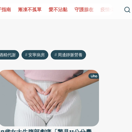
漸凍不孤單
愛不沾黏
守護腺在
疫情保衛戰
再生醫
酒精代謝
安寧病房
周邊靜脈營養
18歲女大生腹部劇痛「驚見11公分囊