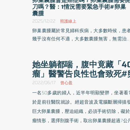
刀嗎？醫：1情況需要緊急手術#卵巢
囊腫
2025/12/22
照護線上
卵巢囊腫屬於常見婦科疾病，大多數時候，患
幾乎沒有任何不適，大多數囊腫無害，無需治
就會在幾個月內消失。不過，卵巢囊腫的範圍
廣，從沒症狀到造成破裂、出血、扭轉等各種
她坐躺都喘，腹中竟藏「4
發症，都是有可能的。《優活健康網》特摘此
瘤」醫警告良性也會致死#
分享卵巢囊腫的類型、原因、症狀、檢查以及
療方法。
2022/06/17
曾心盈
一名50多歲的婦人，近半年明顯變胖，坐著看
於是前往醫院就診。經超音波及電腦斷層掃描發
巨大卵巢囊腫，壓迫組織，必須手術切除，礙於
瘤情形，選擇剖腹手術，取出卵巢囊腫超過7公