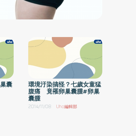
巢囊
環境汙染搞怪？七歲女童猛
腹痛 竟罹卵巢囊腫#卵巢
囊腫
2014/11/08
Uho編輯部