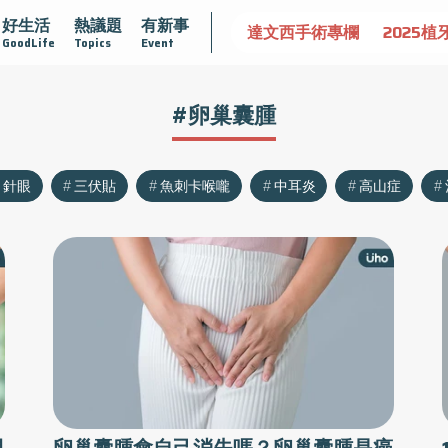
好生活
熱議題
有新事
護腺肥大
守護骨骼健康
達文西手術專欄
2025植牙指南
GoodLife
Topics
Event
#卵巢囊腫
針眼
三伏貼
魚刺卡喉嚨
中耳炎
高山症
開
卵巢囊腫會自己消失嗎？卵巢囊腫是癌