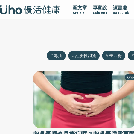
新文章
專家說
讀書趣
守護腺在
疫情保衛戰
再生醫學
愛的未來視
認識攝
Article
Columns
BookClub
毒油
紅斑性狼瘡
奇亞籽
卵巢囊腫會是癌症嗎？卵巢囊腫需要