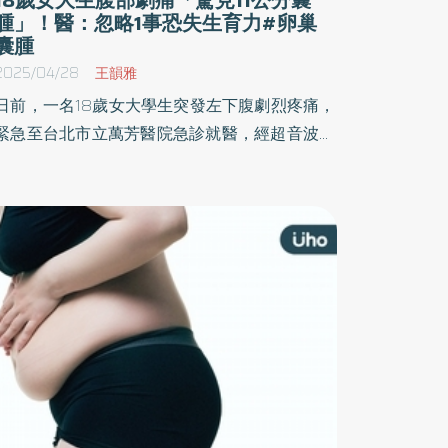
腫」！醫：忽略1事恐失生育力#卵巢
囊腫
2025/04/28
王韻雅
日前，一名18歲女大學生突發左下腹劇烈疼痛，
緊急至台北市立萬芳醫院急診就醫，經超音波檢
查顯示，左側卵巢有11公分的複雜性囊腫，進一
步電腦斷層檢查則發現囊腫內部含有多個增厚的
分隔結構，雖未見淋巴腫大或遠處轉移，但因病
人持續劇痛，研判有卵巢扭轉風險，立即安排腹
腔鏡微創手術，切除囊腫並保留卵巢功能，順利
解除危機。