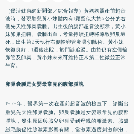
（優活健康網新聞部／綜合報導）黃媽媽照產前超音
波時，發現胎兒黃小妹體內有1顆疑似大於4公分的右
側先天性卵巢囊腫。出生後的腹部超音波顯示，黃小
妹卵巢扭轉、囊腫出血，考量持續扭轉將導致卵巢壞
死，出生第2天執行右側輸卵管卵巢切除術。黃小妹
恢復良好，1週後出院，於門診追蹤。由於仍有左側輸
卵管及卵巢，黃小妹未來可維持正常第二性徵並正常
生育。
卵巢囊腫是女嬰最常見的腹部腫塊
1975年，醫界第一次在產前超音波的檢查下，診斷出
胎兒先天性卵巢囊腫。卵巢囊腫是女嬰最常見的腹部
腫塊，發生原因與胎兒卵巢受到母親的雌激素、胎盤
絨毛膜促性腺激素影響有關，當激素過度刺激卵泡，