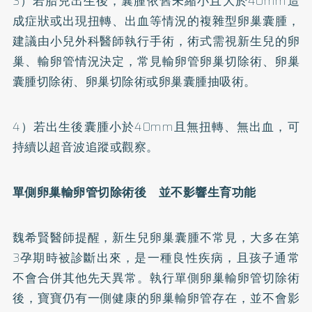
3）若胎兒出生後，囊腫依舊未縮小且大於40mm造
成症狀或出現扭轉、出血等情況的複雜型卵巢囊腫，
建議由小兒外科醫師執行手術，術式需視新生兒的卵
巢、輸卵管情況決定，常見輸卵管卵巢切除術、卵巢
囊腫切除術、卵巢切除術或卵巢囊腫抽吸術。
4）若出生後囊腫小於40mm且無扭轉、無出血，可
持續以超音波追蹤或觀察。
單側卵巢輸卵管切除術後 並不影響生育功能
魏希賢醫師提醒，新生兒卵巢囊腫不常見，大多在第
3孕期時被診斷出來，是一種良性疾病，且孩子通常
不會合併其他先天異常。執行單側卵巢輸卵管切除術
後，寶寶仍有一側健康的卵巢輸卵管存在，並不會影