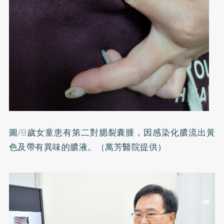
圖/8歲女童患有第二對腮裂囊腫，因感染化膿流出黃
色及帶有異味的膿液。（萬芳醫院提供）