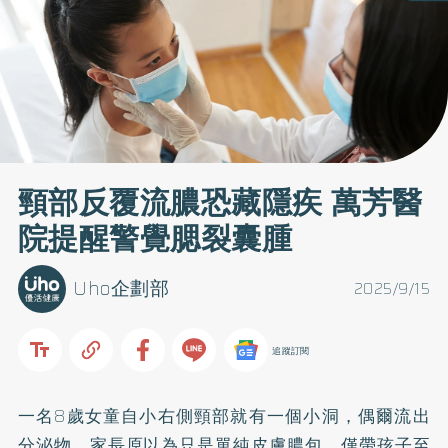
頸部反覆流膿恐藏隱疾 萬芳醫
院提醒警覺腮裂囊腫
Uho企劃部
2025/9/15
追蹤訂閱
一名8歲女童自小右側頸部就有一個小洞，偶爾流出
分泌物。家長原以為只是單純皮膚膿包，僅帶孩子至