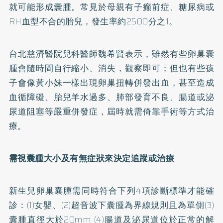
就可能形成囊腫。常見於母親有子癲前症、
糖尿病
或
RH血型不合的胎兒，發生率約2500分之1。
台北慈濟醫院兒科醫師魏希賢表示，雖然有些卵巢囊
腫會隨時間自行縮小、消失，觀察即可；但也有些孩
子會像黃小妹一樣出現卵巢扭轉併發出血，甚至造成
血循障礙、胎兒羊水過多、肺部發育不良、腸道或泌
尿道阻塞等嚴重併發症，屆時就需倚靠手術等方式治
療。
需視囊腫大小及有無症狀來決定追蹤或治療
新生兒卵巢囊腫需同時符合下列4項診斷標準才能確
診：(1)女嬰、(2)超音波下囊腫為界線規則且為單側(3)
囊腫直徑大於20mm (4)腸道及泌尿道位於正常的解