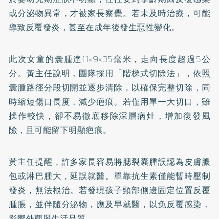
或分泌物異常，才被家長察覺。若未及時治療，可能
導致反覆發炎，甚至在成年後發生惡性變化。
此次女童的囊腫達11×9×35毫米，走向長度超過5公
分。黃主任說明，團隊採用「階梯式切除法」，依照
囊腫路徑分段切開並逐步清除，以確保完整切除，同
時縮短傷口長度，減少疤痕。若僅用單一大切口，雖
操作較快，卻不易徹底移除深層病灶，增加復發風
險，且可能留下明顯疤痕。
黃主任提醒，許多家長容易將腮裂囊腫誤認為皮膚膿
包或淋巴腫大，延誤就醫。單靠抗生素僅能暫時壓制
發炎，無法根治。若發現孩子頸部側邊固定位置反覆
腫脹，並伴隨分泌物，應及早就醫，以免反覆感染，
影響外觀與生活品質。