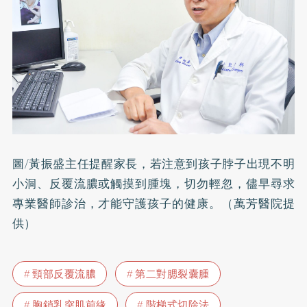
圖/黃振盛主任提醒家長，若注意到孩子脖子出現不明
小洞、反覆流膿或觸摸到腫塊，切勿輕忽，儘早尋求
專業醫師診治，才能守護孩子的健康。（萬芳醫院提
供）
頸部反覆流膿
第二對腮裂囊腫
胸鎖乳突肌前緣
階梯式切除法