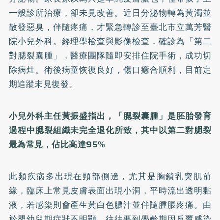
一般診所治療，卻未見改善。近日分泌物轉為黃濁並
散發惡臭，伴隨疼痛，才緊急轉診至臺北市立萬芳醫
院小兒外科。經理學檢查與影像檢查，確診為「第二
對腮裂囊腫」，醫療團隊隨即安排住院手術，成功切
除病灶。術後病童恢復良好，傷口癒合順利，目前定
期追蹤未見復發。
小兒外科主任黃振盛指出，「腮裂囊腫」是胚胎發育
過程中腮裂組織未完全退化所致，其中以第二對腮裂
最為常見，佔比高達95%
此類疾病多出現在頸部側邊，尤其是胸鎖乳突肌前
緣，臨床上常見皮膚表面出現小洞，平時流出透明黏
液，若感染則會產生黃白色膿汁並伴隨腫脹疼痛。由
於嬰幼兒期症狀不明顯，往往要到學齡期因反覆感染