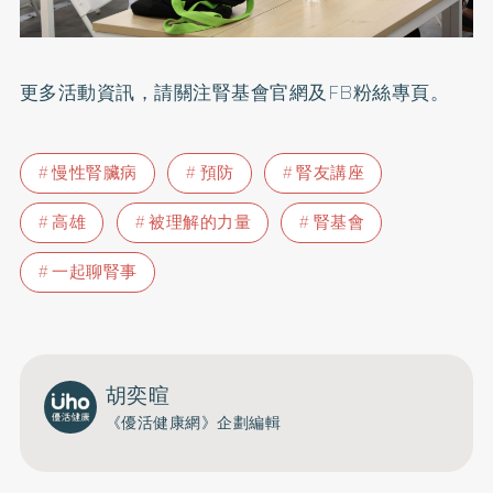
更多活動資訊，請關注
腎基會官網
及
FB粉絲專頁
。
慢性腎臟病
預防
腎友講座
高雄
被理解的力量
腎基會
一起聊腎事
胡奕暄
《優活健康網》企劃編輯