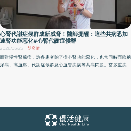
心腎代謝症候群成新威脅！醫師提醒：這些共病恐加
速腎功能惡化#心腎代謝症候群
2026/06/25
胡奕暄
面對慢性腎臟病，許多患者除了擔心腎功能惡化，也常同時面臨糖
尿病、高血壓、代謝症候群及心血管疾病等共病問題。當多重疾病
彼此影響時，不僅增加照護難度，也讓許多腎友長期處於焦慮與不
安之中。為協助腎友建立正確觀念，學習如何「穩糖、護心、保
腎」，財團法人腎臟病防治基金會（後稱腎基會）舉辦「一起聊腎
事」腎友講座，以「心腎代謝症候群（Cardiovascular-Kidney-
Metabolic Syndrome, CKM syndrome）」為主題，邀請醫師、營
養師與衛教師，從疾病認識、飲食管理、生活型態到心理支持，陪
伴腎友建立健康生活習慣，提升生活品質。 雙和醫院研發副院長暨
腎基會董事吳美儀醫師長期投入腎臟病照護與研究，其醫療團隊近