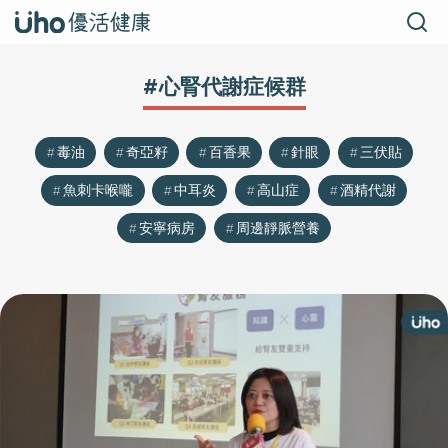
#心腎代謝症候群
毒油
奇亞籽
百香果
針眼
三伏貼
魚刺卡喉嚨
中耳炎
高山症
酒精代謝
安寧病房
周邊靜脈營養