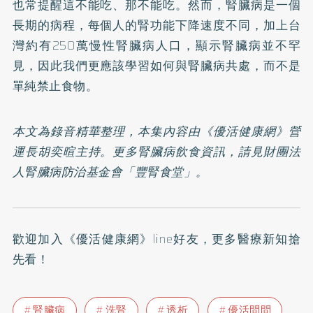
也常提醒這不能吃、那不能吃。然而，腎臟病是一個
長期的病程，每個人的腎功能下降速度不同，加上台
灣約有250萬慢性腎臟病人口，顯示腎臟病並不罕
見，因此我們更應該學習如何與腎臟病共處，而不是
單純禁止食物。
本文為錄音精華整理，本集內容由《優活健康網》營
運長胡奕暄主持。更多腎臟病飲食資訊，請見財團法
人腎臟病防治基金會「
豐腎食堂
」。
歡迎加入
《優活健康網》line好友
，更多醫療新知搶
先看！
腎臟病
洗腎
透析
優活問問