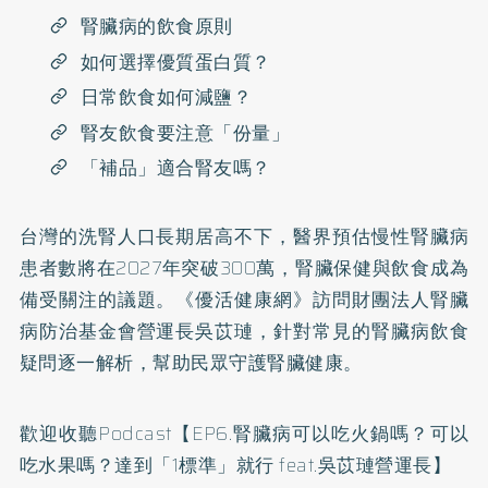
腎臟病的飲食原則
如何選擇優質蛋白質？
日常飲食如何減鹽？
腎友飲食要注意「份量」
「補品」適合腎友嗎？
台灣的洗腎人口長期居高不下，
醫界預估慢性腎臟病
患者數將在2027年突破300萬
，腎臟保健與飲食成為
備受關注的議題。《優活健康網》訪問財團法人腎臟
病防治基金會營運長吳苡璉，針對常見的腎臟病飲食
疑問逐一解析，幫助民眾守護腎臟健康。
歡迎收聽Podcast【
EP6.腎臟病可以吃火鍋嗎？可以
吃水果嗎？達到「1標準」就行 feat.吳苡璉營運長
】